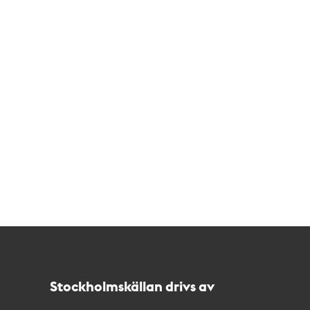
Kontakt
Stockholmskällan
Stockholmskällan drivs av