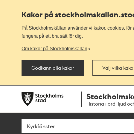
Kakor på stockholmskallan
.st
På Stockholmskällan använder vi kakor, cookies, för a
fungera på ett bra sätt för dig.
Om kakor på Stockholmskällan
Godkänn alla kakor
Välj vilka kak
Till
Till
Stockholmsk
navigationen
huvudinnehållet
Historia i ord, ljud oc
Sök
Fritextsök