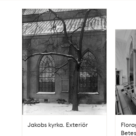
Totalt
5
träffar
Jakobs kyrka. Exteriör
Flora
Betes