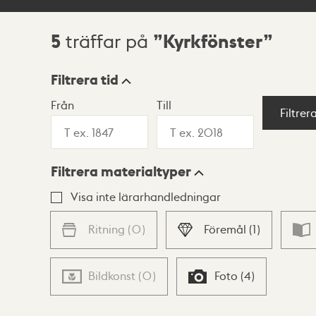
5
Kyrkfönster
träffar på
Sökresultat
Filtrera tid
Från
Till
Visningsläge
Filtrer
Filtrera materialtyper
Lista
Karta
Visa inte lärarhandledningar
Ritning
(
0
)
Föremål
(
1
)
Bildkonst
(
0
)
Foto
(
4
)