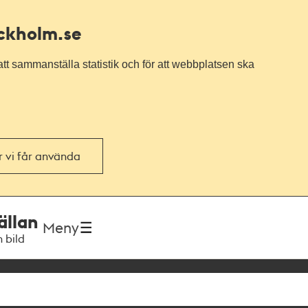
ockholm.se
tt sammanställa statistik och för att webbplatsen ska
or vi får använda
ällan
Meny
h bild