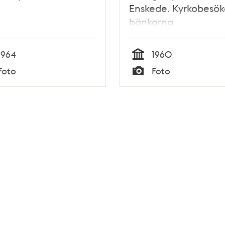
Enskede. Kyrkobesök
bänkarna.
1964
1960
Tid
Foto
Foto
Typ