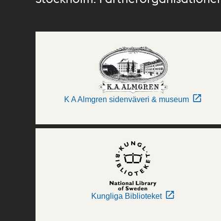
K A Almgren sidenväveri & museum
Kungliga Biblioteket