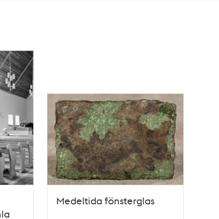
Medeltida fönsterglas
mla