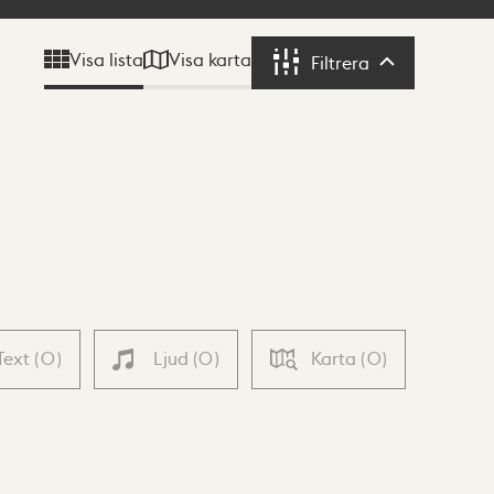
Visa karta
Visa lista
Filtrera
Filtrera
Text
(
0
)
Ljud
(
0
)
Karta
(
0
)