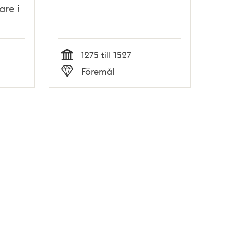
are i
1275 till 1527
Tid
Föremål
Typ