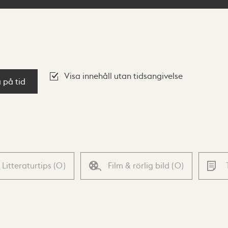
Visa innehåll utan tidsangivelse
a på tid
Litteraturtips
(
0
)
Film & rörlig bild
(
0
)