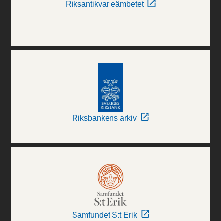
Riksantikvarieämbetet
Riksbankens arkiv
Samfundet S:t Erik