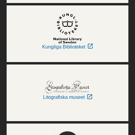
Kungliga Biblioteket
Litografiska museet