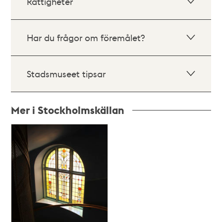
Rättigheter
Har du frågor om föremålet?
Stadsmuseet tipsar
Mer i Stockholmskällan
Relaterade
poster
och
teman