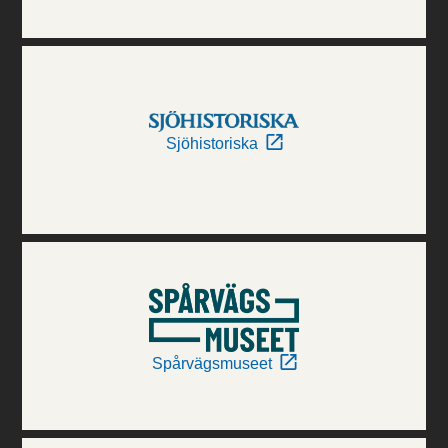
Sjöhistoriska
Spårvägsmuseet