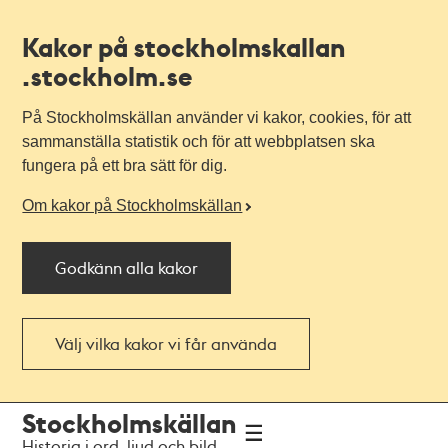
Kakor på stockholmskallan
.stockholm.se
På Stockholmskällan använder vi kakor, cookies, för att
sammanställa statistik och för att webbplatsen ska
fungera på ett bra sätt för dig.
Om kakor på Stockholmskällan
Godkänn alla kakor
Välj vilka kakor vi får använda
Till
Till
Stockholmskällan
navigationen
huvudinnehållet
Historia i ord, ljud och bild