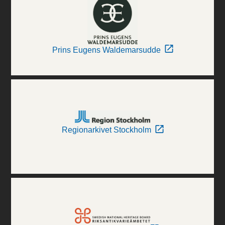
Prins Eugens Waldemarsudde
Regionarkivet Stockholm