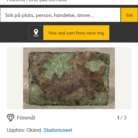
Fritextsök
Sök
Visa vad som finns nära mig
1
2
3
1
/ 3
Föremål
Upphov: Okänd.
Stadsmuseet