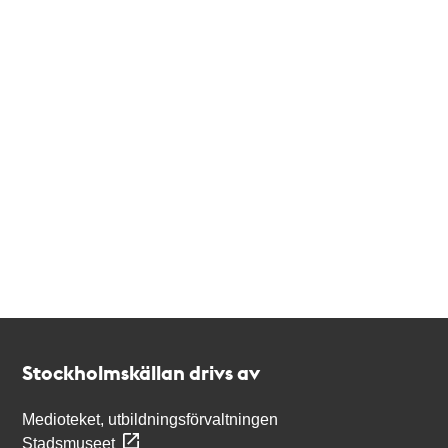
Kontakt
Stockholmskällan
Stockholmskällan drivs av
Medioteket, utbildningsförvaltningen
Stadsmuseet