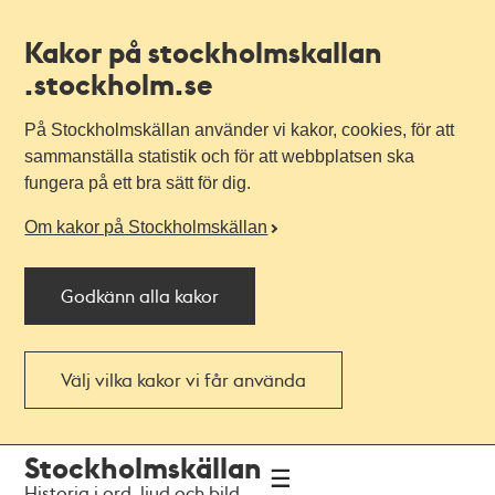
Kakor på stockholmskallan
.stockholm.se
På Stockholmskällan använder vi kakor, cookies, för att
sammanställa statistik och för att webbplatsen ska
fungera på ett bra sätt för dig.
Om kakor på Stockholmskällan
Godkänn alla kakor
Välj vilka kakor vi får använda
Till
Till
Stockholmskällan
navigationen
huvudinnehållet
Historia i ord, ljud och bild