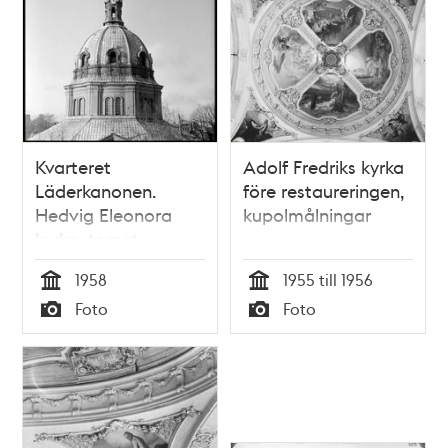
Kvarteret
Adolf Fredriks kyrka
Läderkanonen.
före restaureringen,
Hedvig Eleonora
kupolmålningar
kyrka, tornet
1958
1955 till 1956
Tid
Tid
Foto
Foto
Typ
Typ