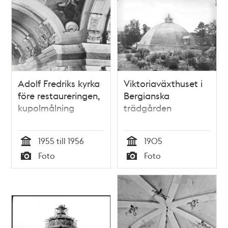
Adolf Fredriks kyrka
Viktoriaväxthuset i
före restaureringen,
Bergianska
kupolmålning
trädgården
1955 till 1956
1905
Tid
Tid
Foto
Foto
Typ
Typ