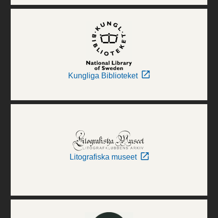
Kungliga Biblioteket
Litografiska museet