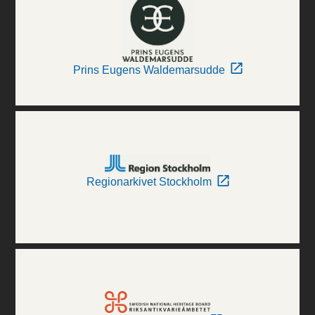
Prins Eugens Waldemarsudde
Regionarkivet Stockholm