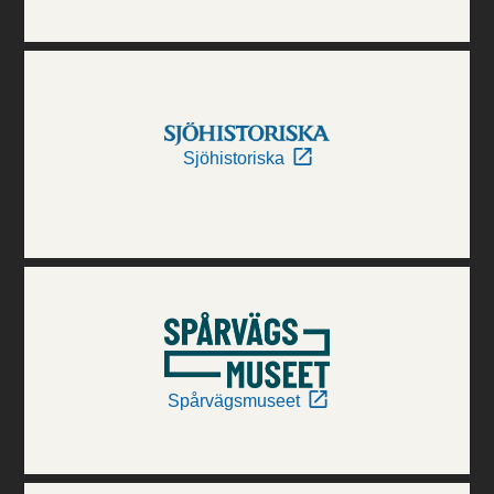
Sjöhistoriska
Spårvägsmuseet