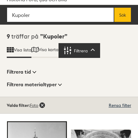
Sök
Fritextsök
Sök
Sökresultat
9
träffar på
Kupoler
Visa karta
Visa lista
Filtrera
Filtrera
Filtrera tid
Filtrera materialtyper
Visningsläge
Totalt
Valda filter:
Foto
Rensa filter
9
träffar
Lista
Karta