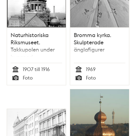
Naturhistoriska
Bromma kyrka.
Riksmuseet.
Skulpterade
Takkupolen under
änglafigurer
byggnad.
1907 till 1916
1969
Tid
Tid
Foto
Foto
Typ
Typ