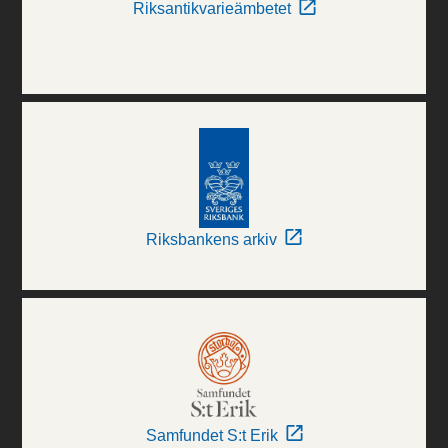
Riksantikvarieämbetet
Riksbankens arkiv
Samfundet S:t Erik