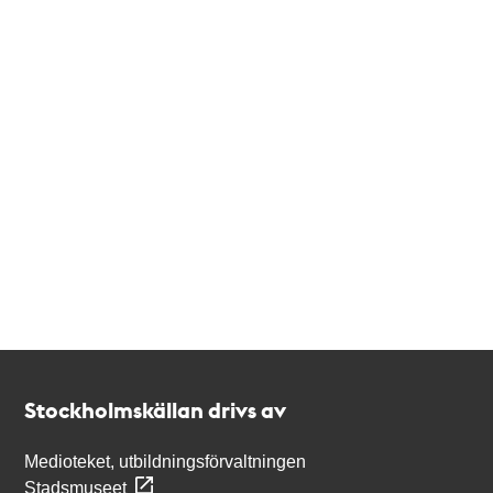
Kontakt
Stockholmskällan
Stockholmskällan drivs av
Medioteket, utbildningsförvaltningen
Stadsmuseet