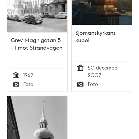
Sjömanskyrkans
Grev Magnigatan 5
kupol
- 1 mot Strandvägen
20 december
Tid
1962
2007
Tid
Foto
Foto
Typ
Typ