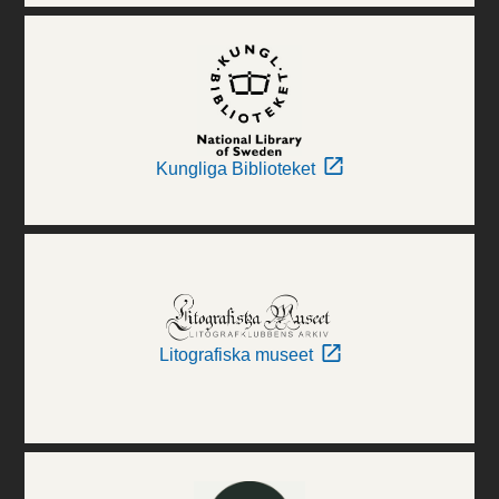
Kungliga Biblioteket
Litografiska museet