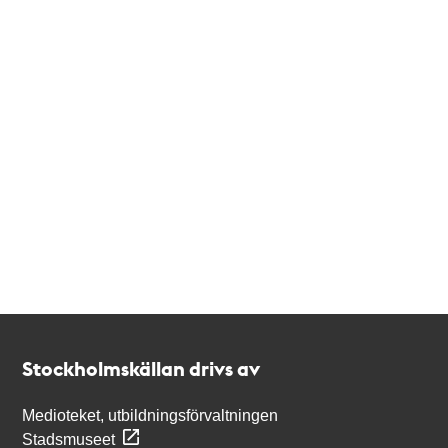
Kontakt
Stockholmskällan
Stockholmskällan drivs av
Medioteket, utbildningsförvaltningen
Stadsmuseet