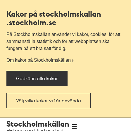
Kakor på stockholmskallan
.stockholm.se
På Stockholmskällan använder vi kakor, cookies, för att
sammanställa statistik och för att webbplatsen ska
fungera på ett bra sätt för dig.
Om kakor på Stockholmskällan
Godkänn alla kakor
Välj vilka kakor vi får använda
Till
Till
Stockholmskällan
navigationen
huvudinnehållet
Historia i ord, ljud och bild