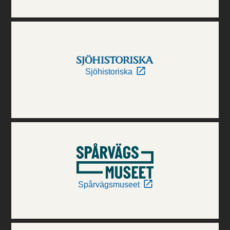
Sjöhistoriska
Spårvägsmuseet