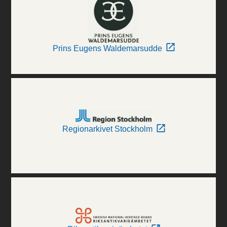
Prins Eugens Waldemarsudde
Regionarkivet Stockholm