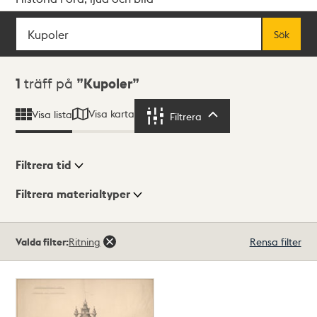
Sök
Fritextsök
Sök
Sökresultat
1
träff på
Kupoler
Visa karta
Visa lista
Filtrera
Filtrera
Filtrera tid
Filtrera materialtyper
Visningsläge
Totalt
Valda filter:
Ritning
Rensa filter
1
träffar
Lista
Karta