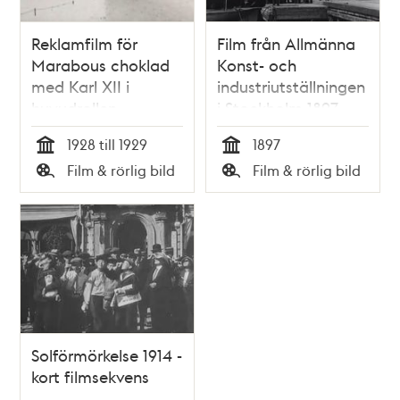
Reklamfilm för
Film från Allmänna
Marabous choklad
Konst- och
med Karl XII i
industriutställningen
huvudrollen.
i Stockholm 1897
(Jubileumsutställningen)
1928 till 1929
1897
Tid
Tid
Film & rörlig bild
Film & rörlig bild
Typ
Typ
Solförmörkelse 1914 -
kort filmsekvens