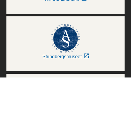
Strindbergsmuseet
Thielska Galleriet