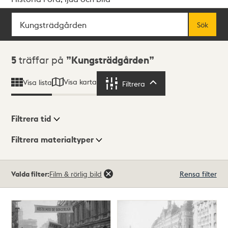
Sök
Fritextsök
Sök
Sökresultat
5
träffar på
Kungsträdgården
Visa karta
Visa lista
Filtrera
Filtrera
Filtrera tid
Filtrera materialtyper
Visningsläge
Totalt
Valda filter:
Film & rörlig bild
Rensa filter
5
träffar
Lista
Karta