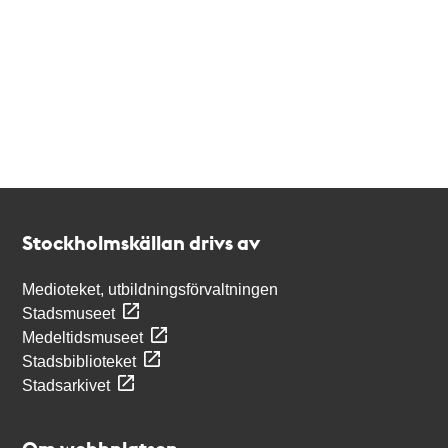
Kontakt
Stockholmskällan
Stockholmskällan drivs av
Medioteket, utbildningsförvaltningen
Stadsmuseet
Medeltidsmuseet
Stadsbiblioteket
Stadsarkivet