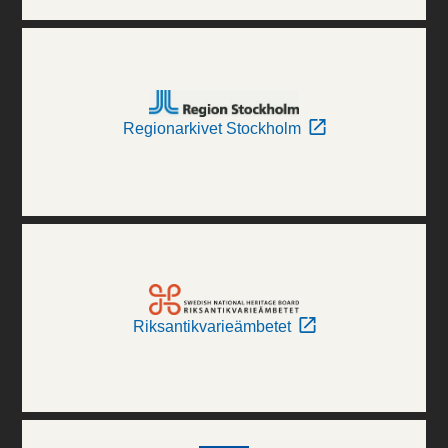
Regionarkivet Stockholm
Riksantikvarieämbetet