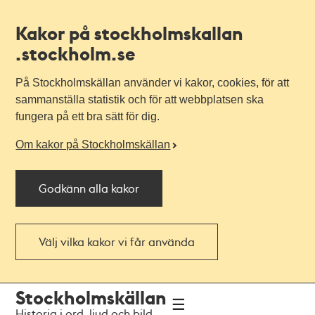
Kakor på stockholmskallan
.stockholm.se
På Stockholmskällan använder vi kakor, cookies, för att
sammanställa statistik och för att webbplatsen ska
fungera på ett bra sätt för dig.
Om kakor på Stockholmskällan
Godkänn alla kakor
Välj vilka kakor vi får använda
Till
Till
Stockholmskällan
navigationen
huvudinnehållet
Historia i ord, ljud och bild