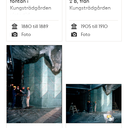
fontän i
2 B, från
Kungsträdgården
Kungsträdgården
vintertid
1880 till 1889
1905 till 1910
Tid
Tid
Foto
Foto
Typ
Typ