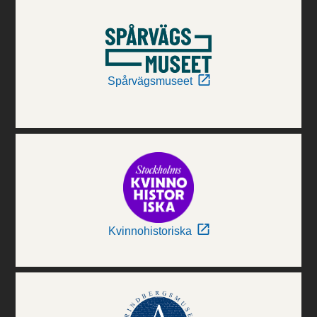
Spårvägsmuseet
Kvinnohistoriska