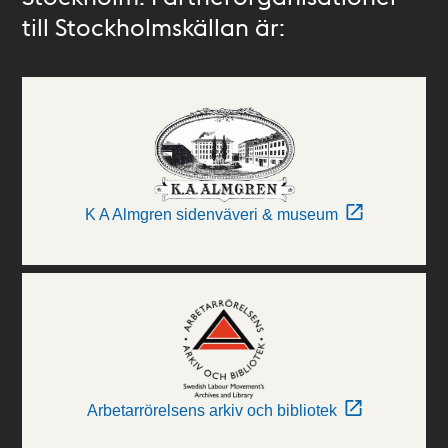
till Stockholmskällan är:
K A Almgren sidenväveri & museum
Arbetarrörelsens arkiv och bibliotek