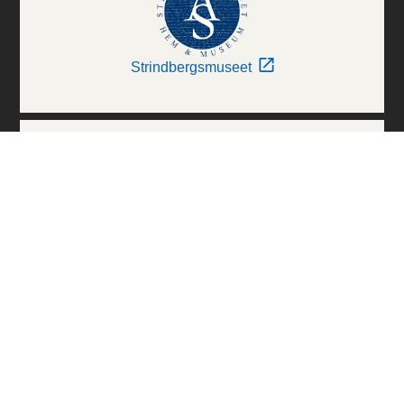
Strindbergsmuseet
Thielska Galleriet
Världskulturmuseerna