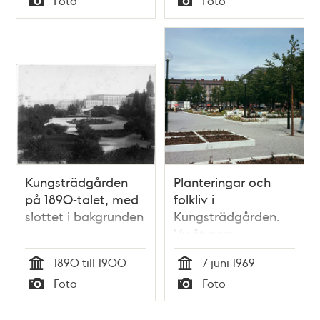
Foto
Foto
Typ
Typ
Kungsträdgården
Planteringar och
på 1890-talet, med
folkliv i
slottet i bakgrunden
Kungsträdgården.
Vy åt norr
1890 till 1900
7 juni 1969
Tid
Tid
Foto
Foto
Typ
Typ