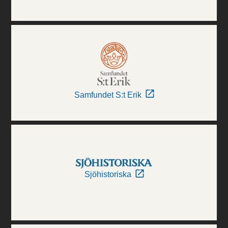
Samfundet S:t Erik
Sjöhistoriska