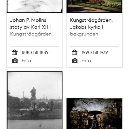
Johan P. Molins
Kungsträdgården.
staty av Karl XII i
Jakobs kyrka i
Kungsträdgården
bakgrunden
vintertid. I
bakgrunden
1880 till 1889
1920 till 1939
Palmeska huset
Tid
Tid
Foto
Foto
Typ
Typ