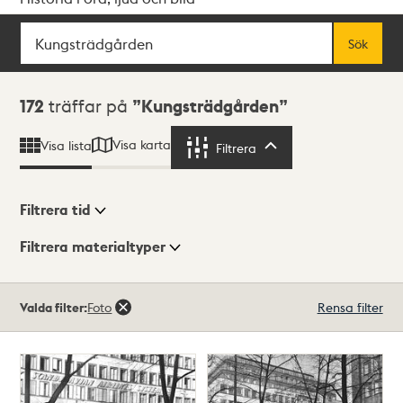
Sök
Fritextsök
Sök
Sökresultat
172
träffar på
Kungsträdgården
Visa karta
Visa lista
Filtrera
Filtrera
Filtrera tid
Filtrera materialtyper
Visningsläge
Totalt
Valda filter:
Foto
Rensa filter
172
träffar
Lista
Karta