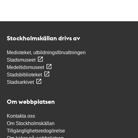
Kontakt
Stockholmskällan
Stockholmskällan drivs av
Medioteket, utbildningsförvaltningen
Stadsmuseet
Medeltidsmuseet
Stadsbiblioteket
Stadsarkivet
Om webbplatsen
Kontakta oss
Om Stockholmskällan
Tillgänglighetsredogörelse