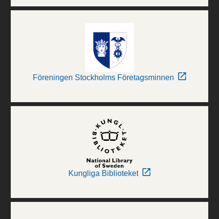
Föreningen Stockholms Företagsminnen
Kungliga Biblioteket