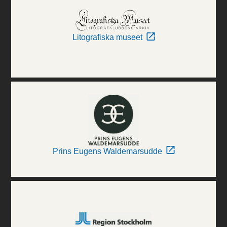
Litografiska museet
Prins Eugens Waldemarsudde