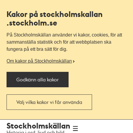
Kakor på stockholmskallan
.stockholm.se
På Stockholmskällan använder vi kakor, cookies, för att
sammanställa statistik och för att webbplatsen ska
fungera på ett bra sätt för dig.
Om kakor på Stockholmskällan
Godkänn alla kakor
Välj vilka kakor vi får använda
Till
Till
Stockholmskällan
navigationen
huvudinnehållet
Historia i ord, ljud och bild