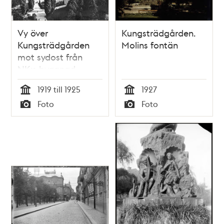
Vy över
Kungsträdgården.
Kungsträdgården
Molins fontän
mot sydost från
NK:s byggnad
1919 till 1925
1927
Tid
Tid
Foto
Foto
Typ
Typ