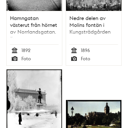
Hamngatan
Nedre delen av
västerut från hörnet
Molins fontän i
av Norrlandsgatan.
Kungsträdgården
T.v.
Kungsträdgården
1892
1896
Tid
Tid
Foto
Foto
Typ
Typ