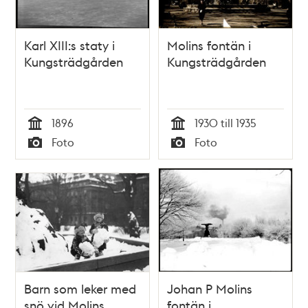
Karl XIII:s staty i
Molins fontän i
Kungsträdgården
Kungsträdgården
1896
1930 till 1935
Tid
Tid
Foto
Foto
Typ
Typ
Barn som leker med
Johan P Molins
snö vid Molins
fontän i