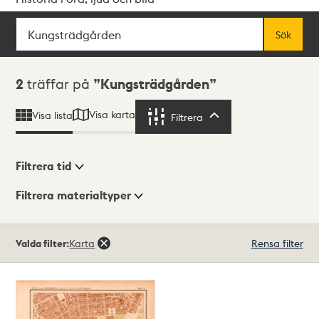
Sök
Fritextsök
Sök
Sökresultat
2
träffar på
Kungsträdgården
Visa karta
Visa lista
Filtrera
Filtrera
Filtrera tid
Filtrera materialtyper
Visningsläge
Totalt
Valda filter:
Karta
Rensa filter
2
träffar
Lista
Karta