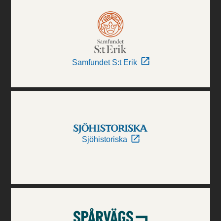
Samfundet S:t Erik
Sjöhistoriska