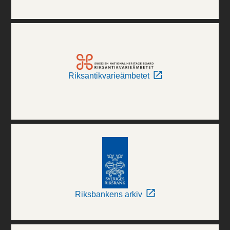
Riksantikvarieämbetet
Riksbankens arkiv