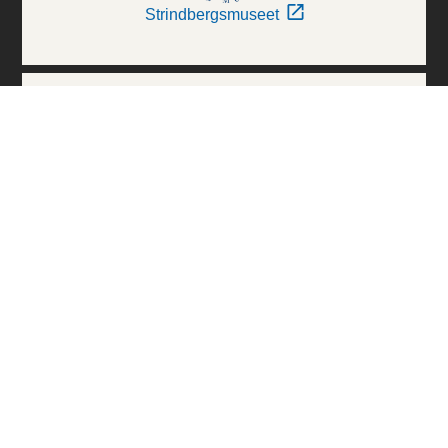
Strindbergsmuseet
Thielska Galleriet
Världskulturmuseerna