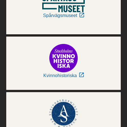
Spårvägsmuseet
Kvinnohistoriska