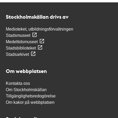
Kontakt
Stockholmskällan
Stockholmskällan drivs av
Medioteket, utbildningsförvaltningen
Stadsmuseet
Medeltidsmuseet
Stadsbiblioteket
Stadsarkivet
Om webbplatsen
Kontakta oss
Om Stockholmskällan
Tillgänglighetsredogörelse
Om kakor på webbplatsen