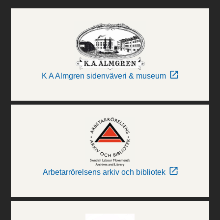
K A Almgren sidenväveri & museum
Arbetarrörelsens arkiv och bibliotek