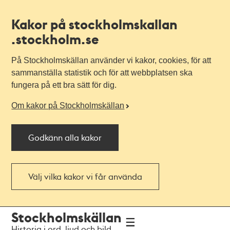
Kakor på stockholmskallan
.stockholm.se
På Stockholmskällan använder vi kakor, cookies, för att
sammanställa statistik och för att webbplatsen ska
fungera på ett bra sätt för dig.
Om kakor på Stockholmskällan
Godkänn alla kakor
Välj vilka kakor vi får använda
Till
Till
Stockholmskällan
navigationen
huvudinnehållet
Historia i ord, ljud och bild