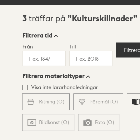
3
Kulturskillnader
träffar på
Sökresultat
Filtrera tid
Från
Till
Visningsläge
Filtrer
Filtrera materialtyper
Lista
Karta
Visa inte lärarhandledningar
Ritning
(
0
)
Föremål
(
0
)
Bildkonst
(
0
)
Foto
(
0
)