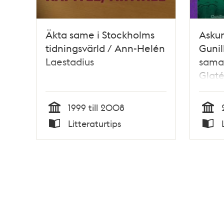
Äkta same i Stockholms
Askun
tidningsvärld / Ann-Helén
Gunil
Laestadius
sama
Glaté
Aman
1999 till 2008
Tid
Tid
Litteraturtips
Typ
Typ