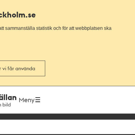
ockholm.se
tt sammanställa statistik och för att webbplatsen ska
or vi får använda
ällan
Meny
h bild