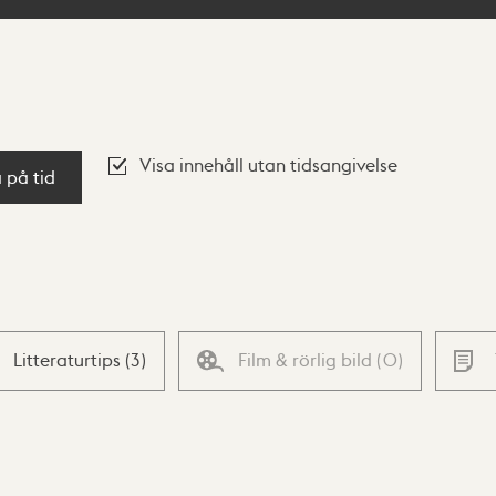
Visa innehåll utan tidsangivelse
a på tid
Litteraturtips
(
3
)
Film & rörlig bild
(
0
)