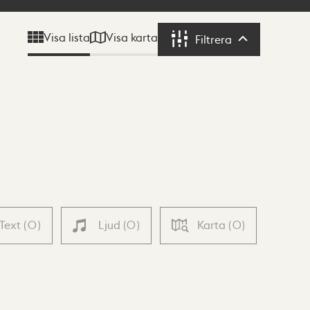
Visa karta
Visa lista
Filtrera
Filtrera
Text
(
0
)
Ljud
(
0
)
Karta
(
0
)