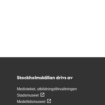
Kontakt
Stockholmskällan
Stockholmskällan drivs av
Medioteket, utbildningsförvaltningen
Stadsmuseet
Medeltidsmuseet