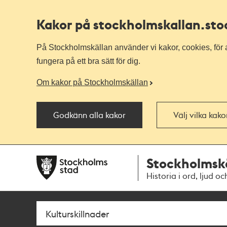
Kakor på stockholmskallan
.st
På Stockholmskällan använder vi kakor, cookies, för a
fungera på ett bra sätt för dig.
Om kakor på Stockholmskällan
Godkänn alla kakor
Välj vilka kak
Till
Till
Stockholmsk
navigationen
huvudinnehållet
Historia i ord, ljud oc
Sök
Fritextsök