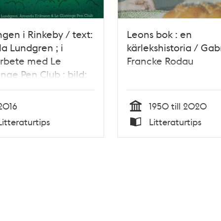
gen i Rinkeby / text:
Leons bok : en
la Lundgren ; i
kärlekshistoria / Gab
rbete med Le
Francke Rodau
nge Pen Club ; bild:
da Eriksson
2016
1950 till 2020
Tid
Litteraturtips
Litteraturtips
Typ