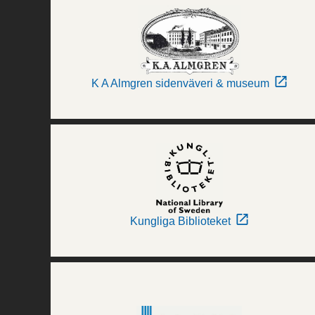
K A Almgren sidenväveri & museum
Kungliga Biblioteket