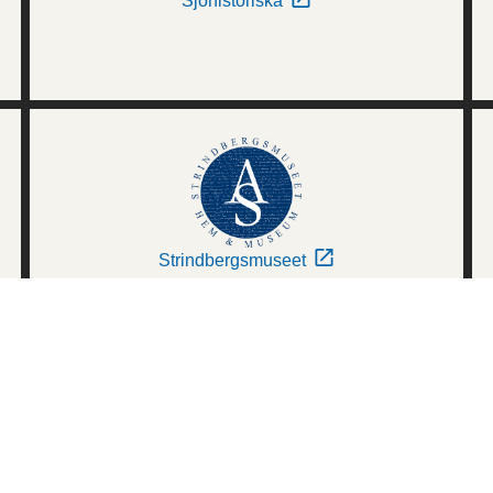
Sjöhistoriska
Strindbergsmuseet