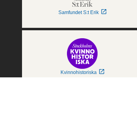
Samfundet S:t Erik
Kvinnohistoriska
Världskulturmuseerna