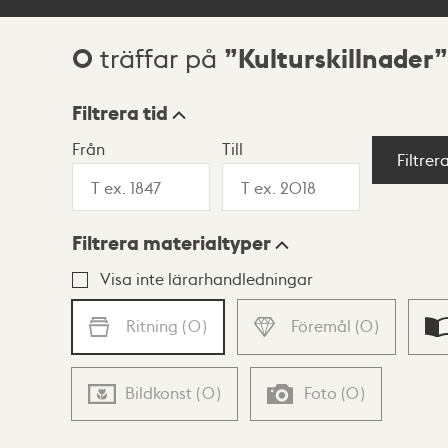
0
Kulturskillnader
träffar på
Sökresultat
Filtrera tid
Från
Till
Visningsläge
Filtrer
Filtrera materialtyper
Lista
Karta
Visa inte lärarhandledningar
Ritning
(
0
)
Föremål
(
0
)
Bildkonst
(
0
)
Foto
(
0
)