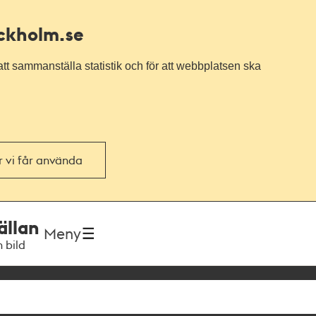
ockholm.se
tt sammanställa statistik och för att webbplatsen ska
or vi får använda
ällan
Meny
h bild