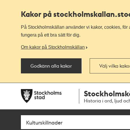
Kakor på stockholmskallan
.st
På Stockholmskällan använder vi kakor, cookies, för a
fungera på ett bra sätt för dig.
Om kakor på Stockholmskällan
Godkänn alla kakor
Välj vilka kak
Till
Till
Stockholmsk
navigationen
huvudinnehållet
Historia i ord, ljud oc
Sök
Fritextsök