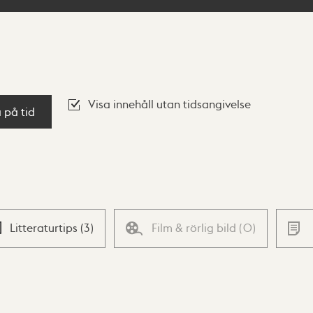
Visa innehåll utan tidsangivelse
a på tid
Litteraturtips
(
3
)
Film & rörlig bild
(
0
)