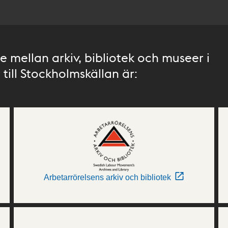
 mellan arkiv, bibliotek och museer i
till Stockholmskällan är:
Arbetarrörelsens arkiv och bibliotek