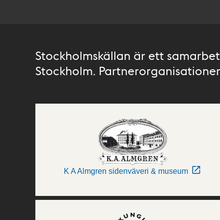
Stockholmskällan är ett samarbete
Stockholm. Partnerorganisationer 
K A Almgren sidenväveri & museum