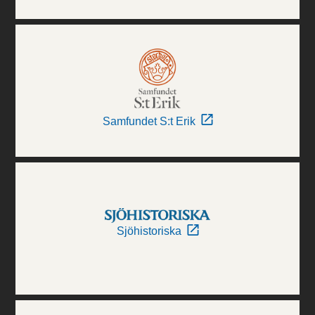
Samfundet S:t Erik
Sjöhistoriska