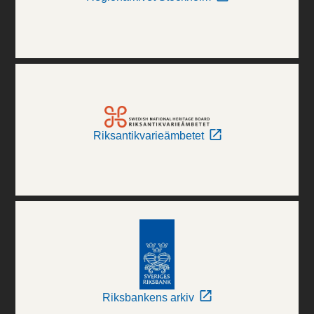
Riksantikvarieämbetet
Riksbankens arkiv