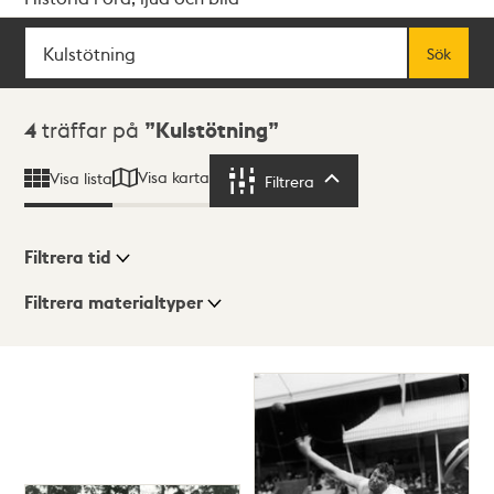
Sök
Fritextsök
Sök
Sökresultat
4
träffar på
Kulstötning
Visa karta
Visa lista
Filtrera
Filtrera
Filtrera tid
Filtrera materialtyper
Visningsläge
Totalt
4
träffar
Lista
Karta