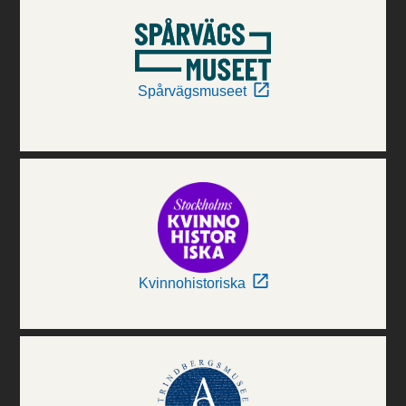
Spårvägsmuseet
Kvinnohistoriska