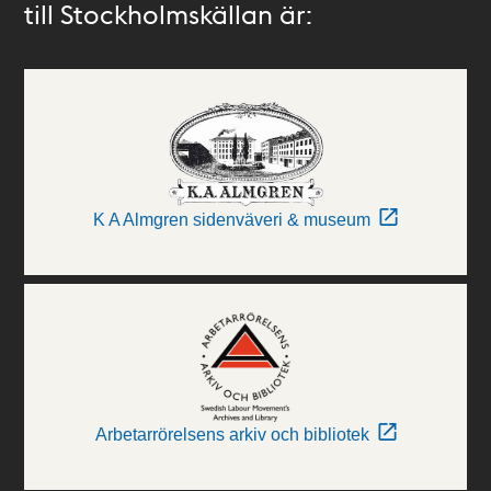
till Stockholmskällan är:
K A Almgren sidenväveri & museum
Arbetarrörelsens arkiv och bibliotek