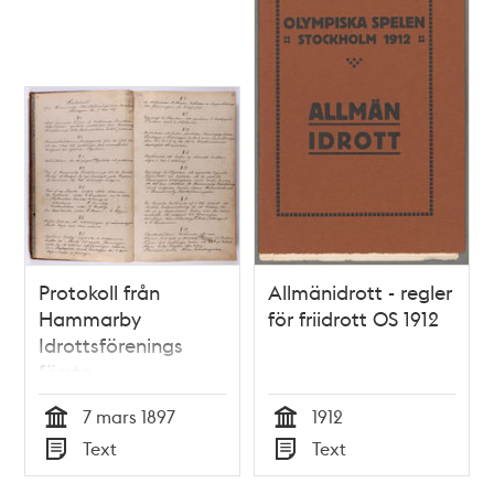
Protokoll från
Allmänidrott - regler
Hammarby
för friidrott OS 1912
Idrottsförenings
första
sammanträde 7
7 mars 1897
1912
mars 1897
Tid
Tid
Text
Text
Typ
Typ