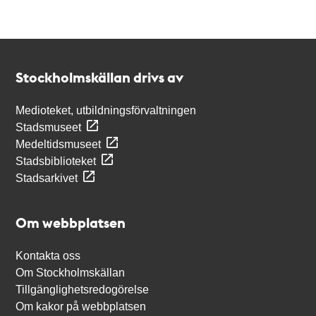
Kontakt
Stockholmskällan
Stockholmskällan drivs av
Medioteket, utbildningsförvaltningen
Stadsmuseet
Medeltidsmuseet
Stadsbiblioteket
Stadsarkivet
Om webbplatsen
Kontakta oss
Om Stockholmskällan
Tillgänglighetsredogörelse
Om kakor på webbplatsen