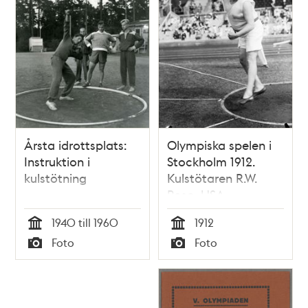
Årsta idrottsplats:
Olympiska spelen i
Instruktion i
Stockholm 1912.
kulstötning
Kulstötaren R.W.
Rose, USA
1940 till 1960
1912
Tid
Tid
Foto
Foto
Typ
Typ