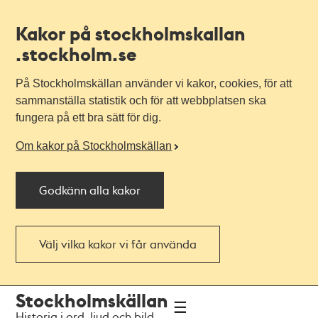
Kakor på stockholmskallan
.stockholm.se
På Stockholmskällan använder vi kakor, cookies, för att
sammanställa statistik och för att webbplatsen ska
fungera på ett bra sätt för dig.
Om kakor på Stockholmskällan
Godkänn alla kakor
Välj vilka kakor vi får använda
Till
Till
Stockholmskällan
navigationen
huvudinnehållet
Historia i ord, ljud och bild