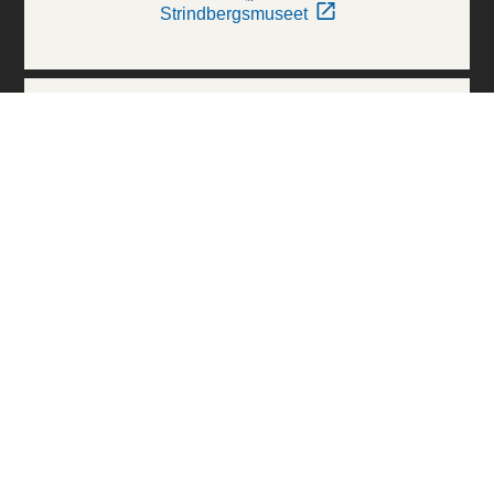
Strindbergsmuseet
Thielska Galleriet
Världskulturmuseerna