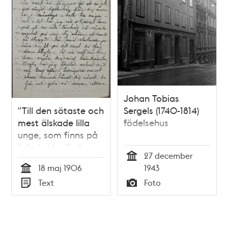
Johan Tobias
"Till den sötaste och
Sergels (1740-1814)
mest älskade lilla
födelsehus
unge, som finns på
hela jorden!" - brev
27 december
från Tyra
Tid
18 maj 1906
1943
Degermark, 31, till
Tid
Text
Foto
Anton Nyström, 64,
Typ
Typ
den 18 maj 1906