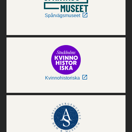
Spårvägsmuseet
Kvinnohistoriska