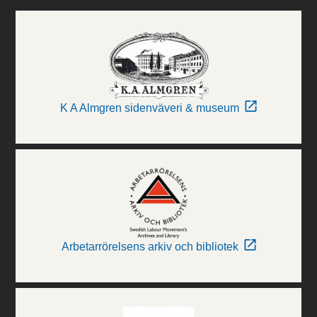
K A Almgren sidenväveri & museum
Arbetarrörelsens arkiv och bibliotek