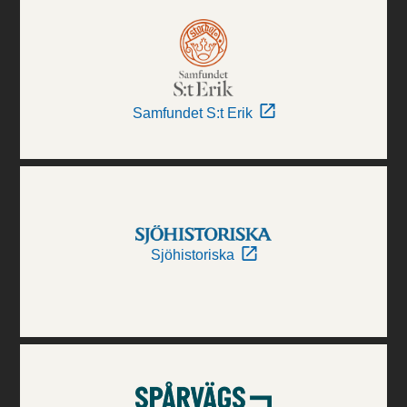
Samfundet S:t Erik
Sjöhistoriska