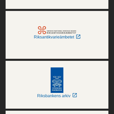
Riksantikvarieämbetet
Riksbankens arkiv