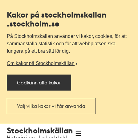
Kakor på stockholmskallan
.stockholm.se
På Stockholmskällan använder vi kakor, cookies, för att
sammanställa statistik och för att webbplatsen ska
fungera på ett bra sätt för dig.
Om kakor på Stockholmskällan
Godkänn alla kakor
Välj vilka kakor vi får använda
Till
Till
Stockholmskällan
navigationen
huvudinnehållet
Historia i ord, ljud och bild