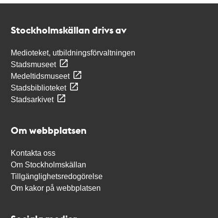
Kontakt
Stockholmskällan
Stockholmskällan drivs av
Medioteket, utbildningsförvaltningen
Stadsmuseet
Medeltidsmuseet
Stadsbiblioteket
Stadsarkivet
Om webbplatsen
Kontakta oss
Om Stockholmskällan
Tillgänglighetsredogörelse
Om kakor på webbplatsen