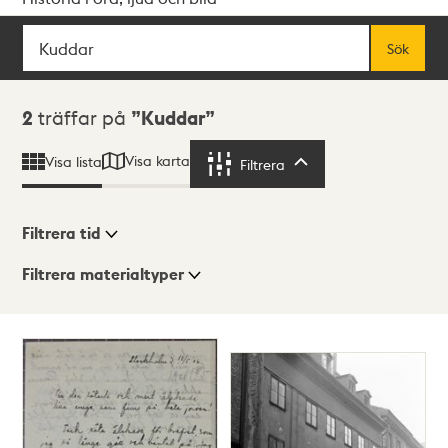
Sök
Fritextsök
Sök
Sökresultat
2
träffar på
Kuddar
Visa karta
Visa lista
Filtrera
Filtrera
Filtrera tid
Filtrera materialtyper
Visningsläge
Totalt
2
träffar
Lista
Karta