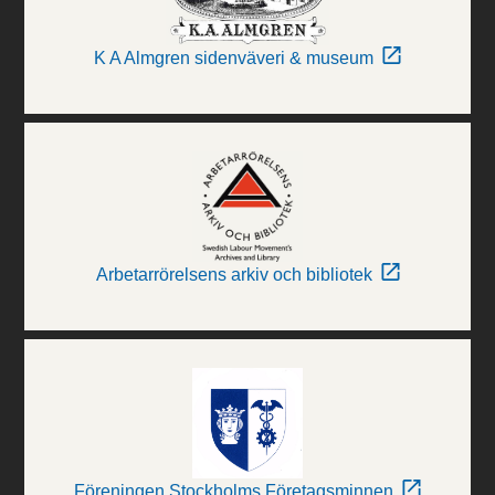
K A Almgren sidenväveri & museum
Arbetarrörelsens arkiv och bibliotek
Föreningen Stockholms Företagsminnen