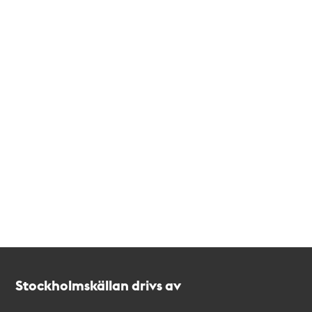
Kontakt
Stockholmskällan
Stockholmskällan drivs av