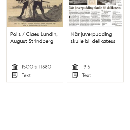
Polis / Claes Lundin,
När juverpudding
August Strindberg
skulle bli delikatess
1500 till 1880
1915
Tid
Tid
Text
Text
Typ
Typ