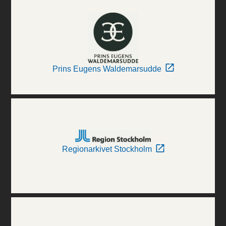
Prins Eugens Waldemarsudde
Regionarkivet Stockholm