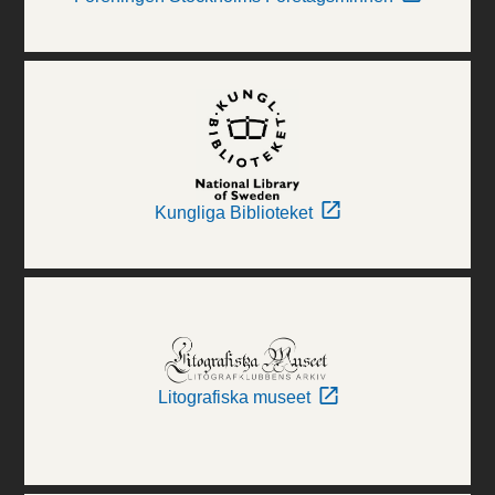
Kungliga Biblioteket
Litografiska museet