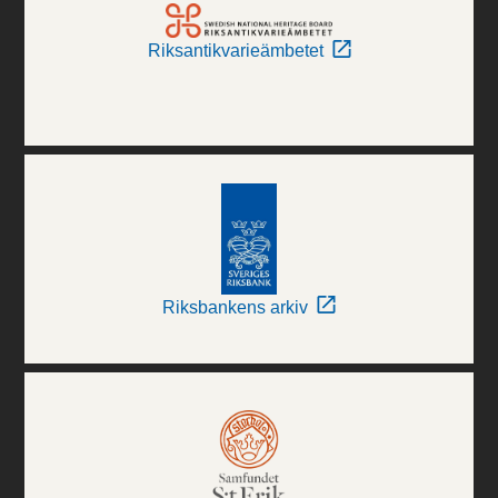
Riksantikvarieämbetet
Riksbankens arkiv