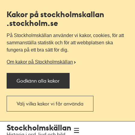
Kakor på stockholmskallan
.stockholm.se
På Stockholmskällan använder vi kakor, cookies, för att
sammanställa statistik och för att webbplatsen ska
fungera på ett bra sätt för dig.
Om kakor på Stockholmskällan
Godkänn alla kakor
Välj vilka kakor vi får använda
Till
Till
Stockholmskällan
navigationen
huvudinnehållet
Historia i ord, ljud och bild