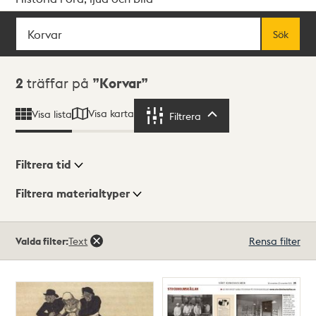
Sök
Fritextsök
Sök
Sökresultat
2
träffar på
Korvar
Visa karta
Visa lista
Filtrera
Filtrera
Filtrera tid
Filtrera materialtyper
Visningsläge
Totalt
Valda filter:
Text
Rensa filter
2
träffar
Lista
Karta