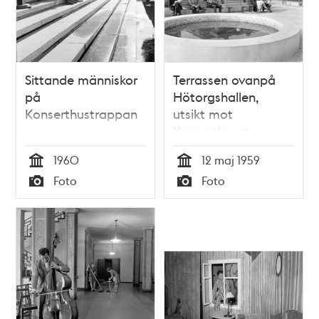
Sittande människor
Terrassen ovanpå
på
Hötorgshallen,
Konserthustrappan
utsikt mot
Konserthuset
1960
12 maj 1959
Tid
Tid
Foto
Foto
Typ
Typ