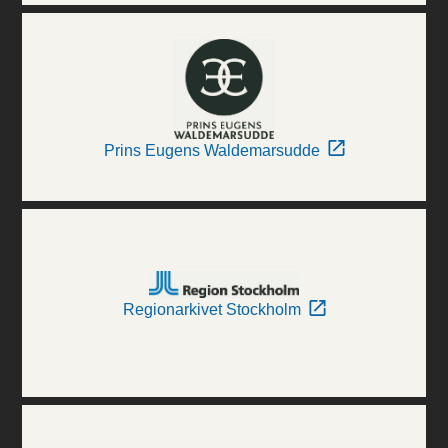
Prins Eugens Waldemarsudde
Regionarkivet Stockholm