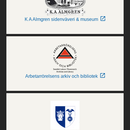
K A Almgren sidenväveri & museum
Arbetarrörelsens arkiv och bibliotek