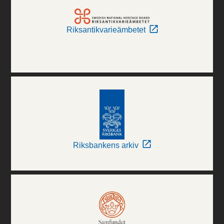
Riksantikvarieämbetet
Riksbankens arkiv