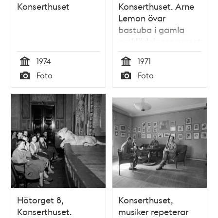
Konserthuset
Konserthuset. Arne
Lemon övar
bastuba i gamla
omklädningsrummet
för blåsare
1974
1971
Tid
Tid
Foto
Foto
Typ
Typ
Hötorget 8,
Konserthuset,
Konserthuset.
musiker repeterar