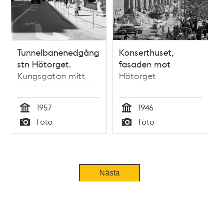
Tunnelbanenedgång
Konserthuset,
stn Hötorget.
fasaden mot
Kungsgatan mitt
Hötorget
emot Konserthuset
1957
1946
Tid
Tid
Foto
Foto
Typ
Typ
Tidigare
Nästa