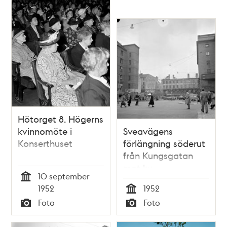
Hötorget 8. Högerns
kvinnomöte i
Sveavägens
Konserthuset
förlängning söderut
från Kungsgatan
mot kv.
10 september
Uppvaktaren,
Tid
1952
1952
Oxtorgsgatan 7. T.v.
Tid
Foto
Foto
kv. Järnplåten, t.h.
Typ
Typ
Konserthuset.