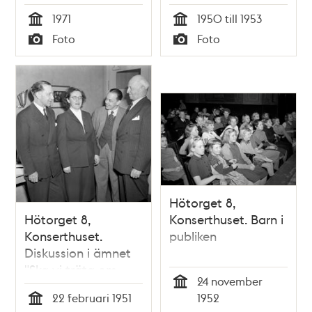
Oxtorgsgatan
1971
1950 till 1953
österut. T.h. är
Tid
Tid
Foto
Foto
Sergelgatan 12 och
Typ
Typ
10, platsen för
första höghuset. Kv.
hette Grytgjutaren,
tidigare
Uppvaktaren
Hötorget 8,
Hötorget 8,
Konserthuset. Barn i
Konserthuset.
publiken
Diskussion i ämnet
"Ska vi träta om
24 november
trafik?". Ingenjör E.
Tid
22 februari 1951
1952
Walter Holmstedt,