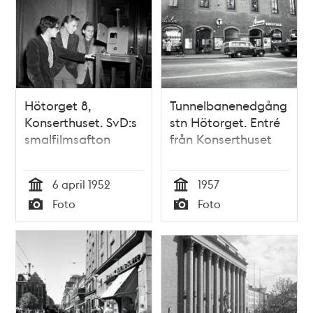
Hötorget 8,
Tunnelbanenedgång
Konserthuset. SvD:s
stn Hötorget. Entré
smalfilmsafton
från Konserthuset
6 april 1952
1957
Tid
Tid
Foto
Foto
Typ
Typ