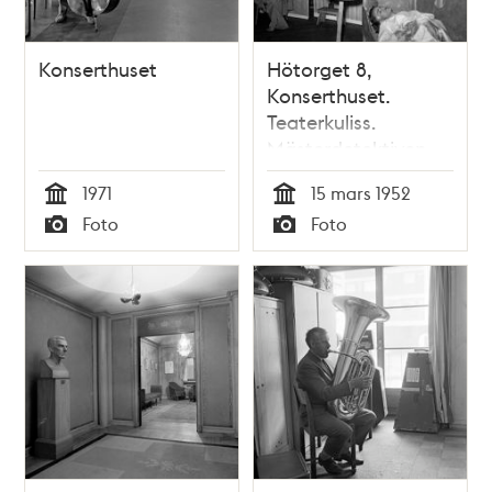
Konserthuset
Hötorget 8,
Konserthuset.
Teaterkuliss.
Mästerdetektiven
Blomkvist spelas. I
1971
15 mars 1952
fönstret Kalle
Tid
Tid
Foto
Foto
Blomkvist spelad av
Typ
Typ
Örjan Ekman