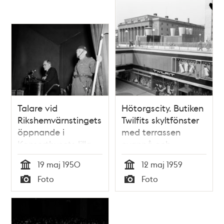
Talare vid
Hötorgscity. Butiken
Rikshemvärnstingets
Twilfits skyltfönster
öppnande i
med terrassen
Konserthusets lilla
ovanpå och
sal
Konserthuset i
19 maj 1950
12 maj 1959
fonden
Tid
Tid
Foto
Foto
Typ
Typ