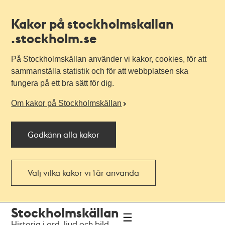
Kakor på stockholmskallan
.stockholm.se
På Stockholmskällan använder vi kakor, cookies, för att
sammanställa statistik och för att webbplatsen ska
fungera på ett bra sätt för dig.
Om kakor på Stockholmskällan
Godkänn alla kakor
Välj vilka kakor vi får använda
Till
Till
Stockholmskällan
navigationen
huvudinnehållet
Historia i ord, ljud och bild