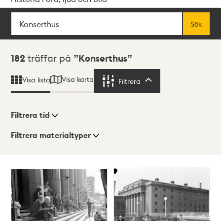
Sök
Fritextsök
Sök
Sökresultat
182
träffar på
Konserthus
Visa karta
Visa lista
Filtrera
Filtrera
Filtrera tid
Filtrera materialtyper
Visningsläge
Totalt
182
träffar
Lista
Karta