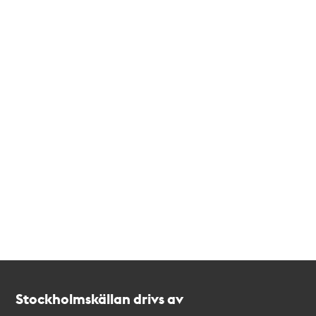
Kontakt
Stockholmskällan
Stockholmskällan drivs av