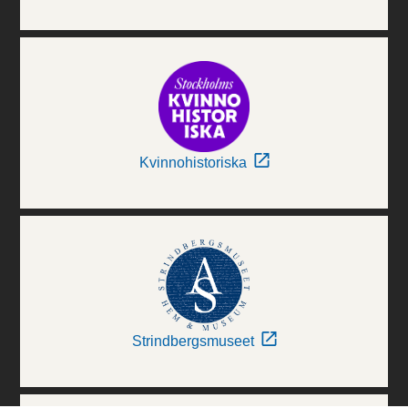
Kvinnohistoriska
Strindbergsmuseet