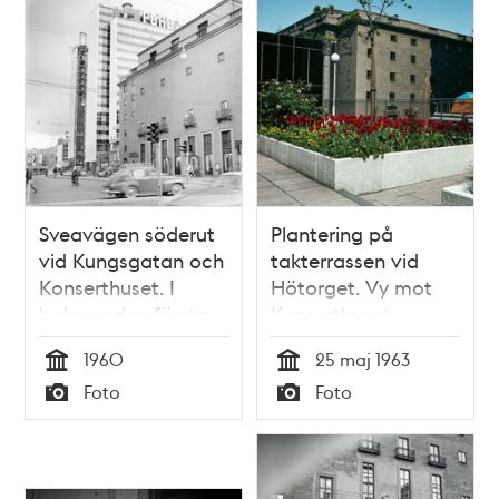
Sveavägen söderut
Plantering på
vid Kungsgatan och
takterrassen vid
Konserthuset. I
Hötorget. Vy mot
bakgrunden första
Konserthuset
och andra
1960
25 maj 1963
hötorgshusen
Tid
Tid
Foto
Foto
Typ
Typ