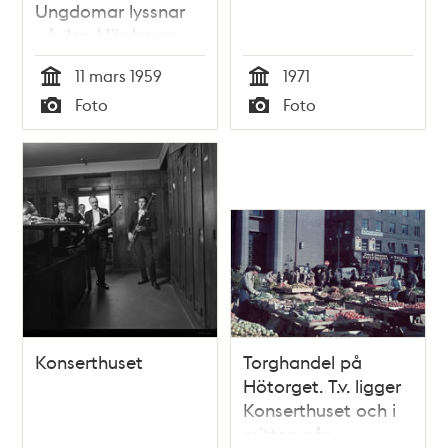
Ungdomar lyssnar
på Jan Högbergs
föredrag Tacka vet
11 mars 1959
1971
jag djur. Flera djur
Tid
Tid
Foto
Foto
visas upp, bland
Typ
Typ
annat en lejonunge
som gäspande
tassade omkring på
scenen
Konserthuset
Torghandel på
Hötorget. T.v. ligger
Konserthuset och i
mitten går