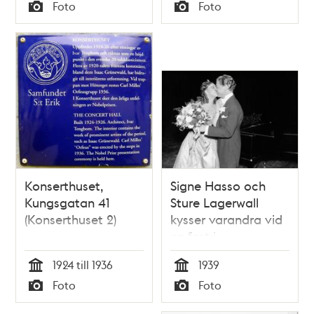
Tid
Foto
Foto
Astrid Hjelmström,
Typ
Typ
direktör Raymond
Sjöqvist, general
Nils Stenbeck
Konserthuset,
Signe Hasso och
Kungsgatan 41
Sture Lagerwall
(Konserthuset 2)
kysser varandra vid
en fest i
Konserthuset för
1924 till 1936
1939
Hjälpfonden.
Tid
Tid
Foto
Foto
Typ
Typ