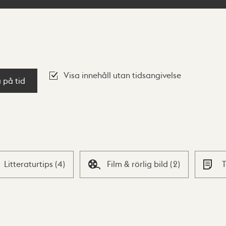
Visa innehåll utan tidsangivelse
a på tid
Litteraturtips
(
4
)
Film & rörlig bild
(
2
)