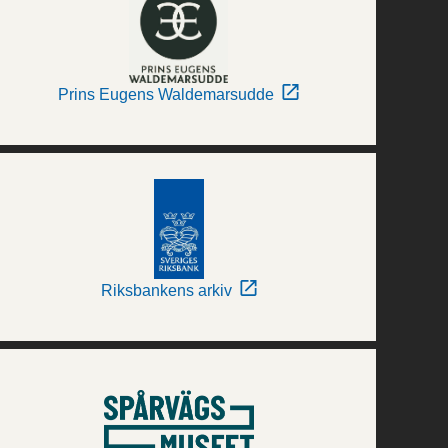
Prins Eugens Waldemarsudde
Riksbankens arkiv