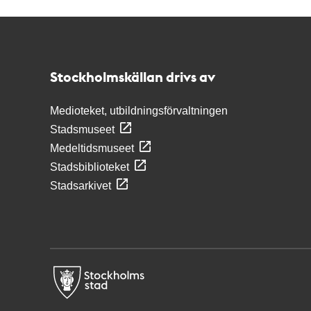
Kontakt
Stockholmskällan
Stockholmskällan drivs av
Medioteket, utbildningsförvaltningen
Stadsmuseet
Medeltidsmuseet
Stadsbiblioteket
Stadsarkivet