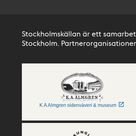
Stockholmskällan är ett samarbete
Stockholm. Partnerorganisationer 
K A Almgren sidenväveri & museum