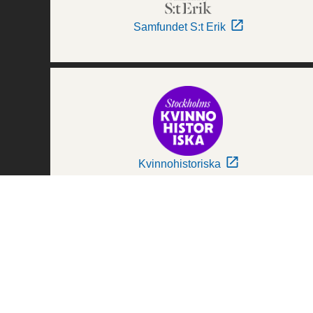
Samfundet S:t Erik
Kvinnohistoriska
Världskulturmuseerna