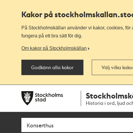
Kakor på stockholmskallan
.st
På Stockholmskällan använder vi kakor, cookies, för a
fungera på ett bra sätt för dig.
Om kakor på Stockholmskällan
Godkänn alla kakor
Välj vilka kak
Till
Till
Stockholmsk
navigationen
huvudinnehållet
Historia i ord, ljud oc
Sök
Fritextsök