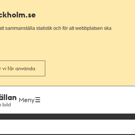
ockholm.se
tt sammanställa statistik och för att webbplatsen ska
or vi får använda
ällan
Meny
h bild