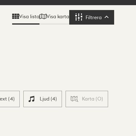
Visa karta
Visa lista
Filtrera
Filtrera
Text
(
4
)
Ljud
(
4
)
Karta
(
0
)