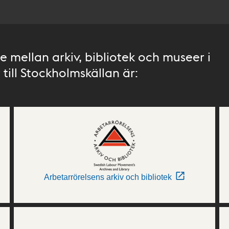
 mellan arkiv, bibliotek och museer i
till Stockholmskällan är:
Arbetarrörelsens arkiv och bibliotek