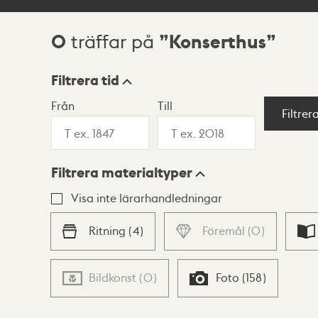
0
Konserthus
träffar på
Sökresultat
Filtrera tid
Från
Till
Visningsläge
Filtrer
Filtrera materialtyper
Lista
Karta
Visa inte lärarhandledningar
Ritning
(
4
)
Föremål
(
0
)
Bildkonst
(
0
)
Foto
(
158
)