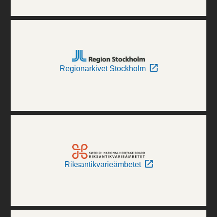
Regionarkivet Stockholm
Riksantikvarieämbetet