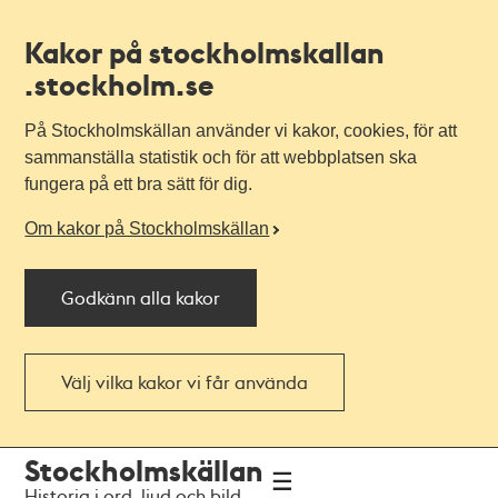
Kakor på stockholmskallan
.stockholm.se
På Stockholmskällan använder vi kakor, cookies, för att
sammanställa statistik och för att webbplatsen ska
fungera på ett bra sätt för dig.
Om kakor på Stockholmskällan
Godkänn alla kakor
Välj vilka kakor vi får använda
Till
Till
Stockholmskällan
navigationen
huvudinnehållet
Historia i ord, ljud och bild