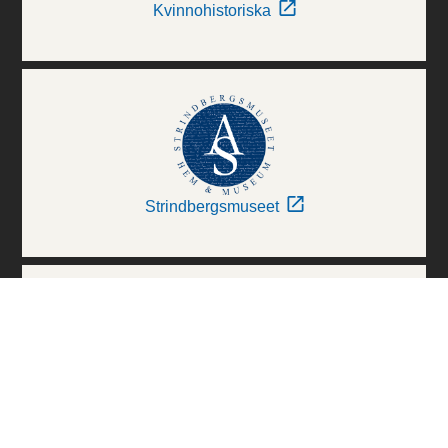
Kvinnohistoriska
Strindbergsmuseet
Thielska Galleriet