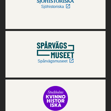
Sjöhistoriska
Spårvägsmuseet