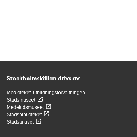
Kontakt
Stockholmskällan
Stockholmskällan drivs av
Medioteket, utbildningsförvaltningen
Stadsmuseet
Medeltidsmuseet
Stadsbiblioteket
Stadsarkivet