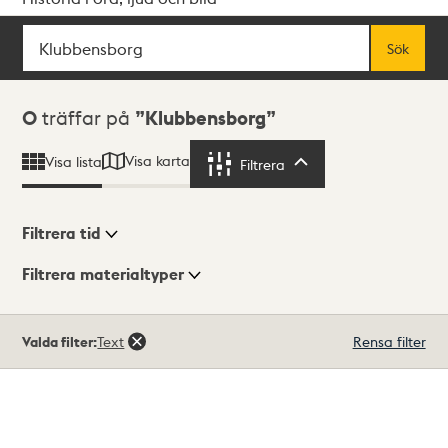
Sök
Fritextsök
Sök
Sökresultat
0
träffar på
Klubbensborg
Visa karta
Visa lista
Filtrera
Filtrera
Filtrera tid
Filtrera materialtyper
Visningsläge
Totalt
Valda filter:
Text
Rensa filter
0
träffar
Lista
Karta