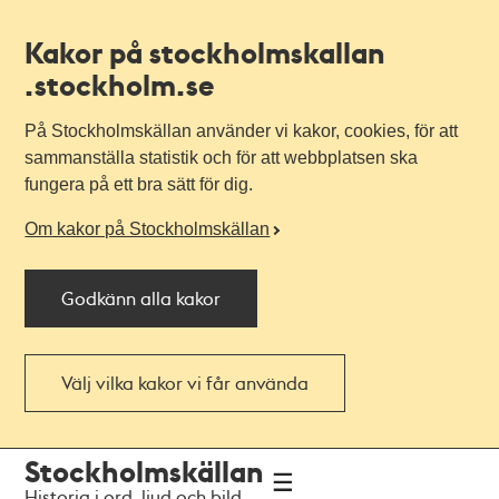
Kakor på stockholmskallan
.stockholm.se
På Stockholmskällan använder vi kakor, cookies, för att
sammanställa statistik och för att webbplatsen ska
fungera på ett bra sätt för dig.
Om kakor på Stockholmskällan
Godkänn alla kakor
Välj vilka kakor vi får använda
Till
Till
Stockholmskällan
navigationen
huvudinnehållet
Historia i ord, ljud och bild