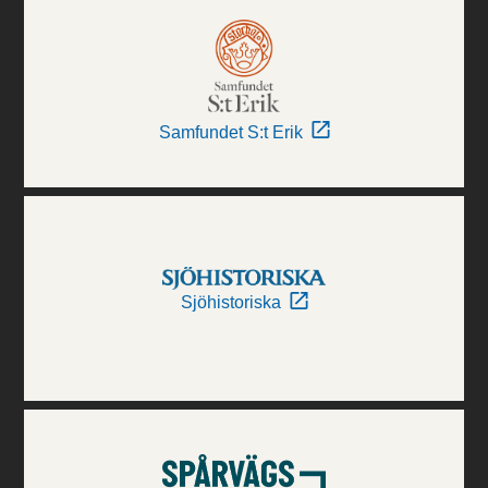
Samfundet S:t Erik
Sjöhistoriska