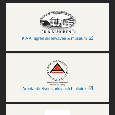
K A Almgren sidenväveri & museum
Arbetarrörelsens arkiv och bibliotek