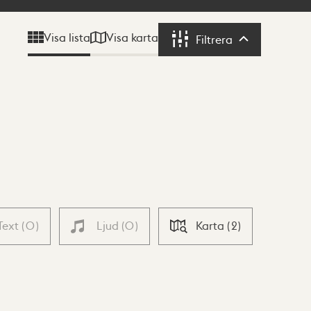
Visa karta
Visa lista
Filtrera
Filtrera
Text
(
0
)
Ljud
(
0
)
Karta
(
2
)