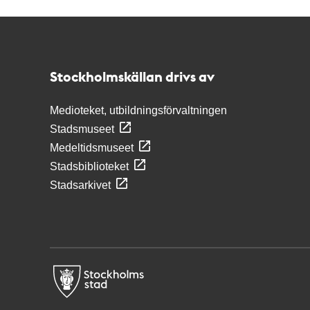
Kontakt
Stockholmskällan
Stockholmskällan drivs av
Medioteket, utbildningsförvaltningen
Stadsmuseet
Medeltidsmuseet
Stadsbiblioteket
Stadsarkivet