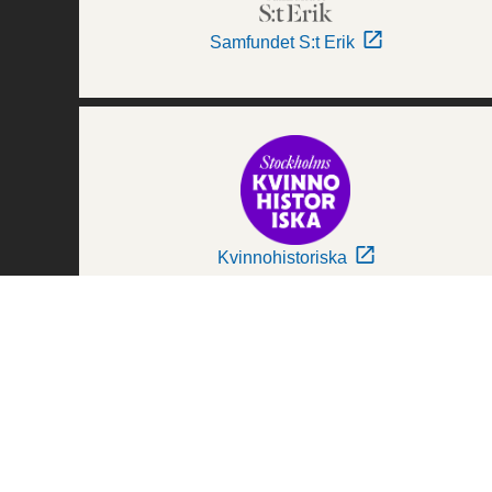
Samfundet S:t Erik
Kvinnohistoriska
Världskulturmuseerna