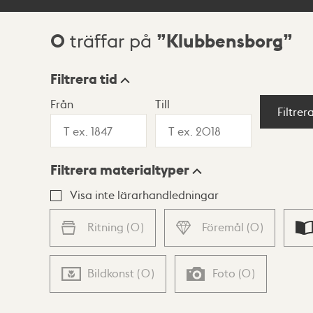
0
Klubbensborg
träffar på
Sökresultat
Filtrera tid
Från
Till
Visningsläge
Filtrer
Filtrera materialtyper
Lista
Karta
Visa inte lärarhandledningar
Ritning
(
0
)
Föremål
(
0
)
Bildkonst
(
0
)
Foto
(
0
)