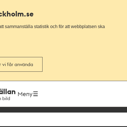
ockholm.se
tt sammanställa statistik och för att webbplatsen ska
or vi får använda
ällan
Meny
h bild