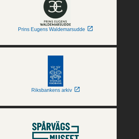
Prins Eugens Waldemarsudde
Riksbankens arkiv