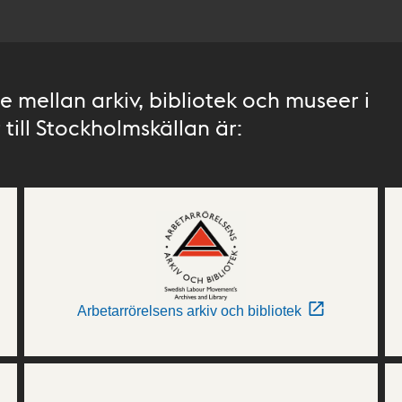
 mellan arkiv, bibliotek och museer i
till Stockholmskällan är:
Arbetarrörelsens arkiv och bibliotek