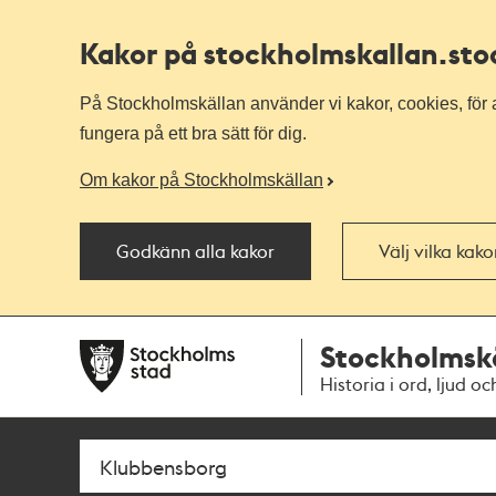
Kakor på stockholmskallan
.st
På Stockholmskällan använder vi kakor, cookies, för a
fungera på ett bra sätt för dig.
Om kakor på Stockholmskällan
Godkänn alla kakor
Välj vilka kak
Till
Till
Stockholmsk
navigationen
huvudinnehållet
Historia i ord, ljud oc
Sök
Fritextsök