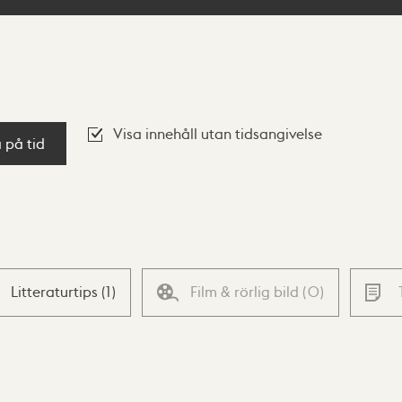
Visa innehåll utan tidsangivelse
a på tid
Litteraturtips
(
1
)
Film & rörlig bild
(
0
)