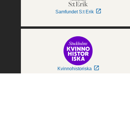
Samfundet S:t Erik
Kvinnohistoriska
Världskulturmuseerna