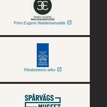
Prins Eugens Waldemarsudde
Riksbankens arkiv