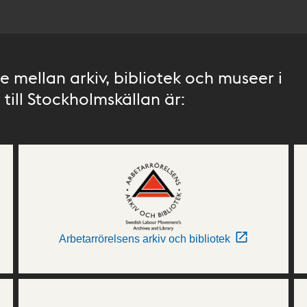
 mellan arkiv, bibliotek och museer i
till Stockholmskällan är:
Arbetarrörelsens arkiv och bibliotek