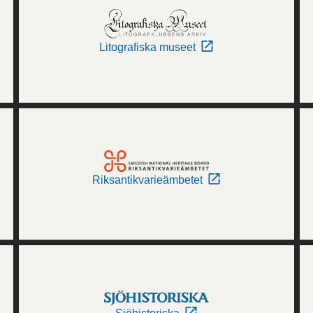
Litografiska museet
Riksantikvarieämbetet