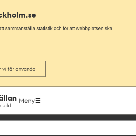
ockholm.se
tt sammanställa statistik och för att webbplatsen ska
or vi får använda
ällan
Meny
h bild