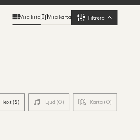
Visa karta
Visa lista
Filtrera
Filtrera
Text
(
2
)
Ljud
(
0
)
Karta
(
0
)