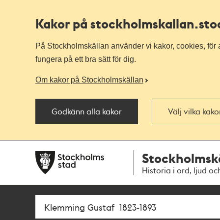
Kakor på stockholmskallan
.st
På Stockholmskällan använder vi kakor, cookies, för a
fungera på ett bra sätt för dig.
Om kakor på Stockholmskällan
Godkänn alla kakor
Välj vilka kak
Till
Till
Stockholmsk
navigationen
huvudinnehållet
Historia i ord, ljud oc
Sök
Fritextsök