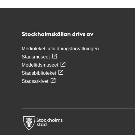
Kontakt
Stockholmskällan
Stockholmskällan drivs av
Medioteket, utbildningsförvaltningen
Stadsmuseet
Medeltidsmuseet
Stadsbiblioteket
Stadsarkivet