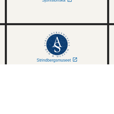
Sjöhistoriska
Strindbergsmuseet