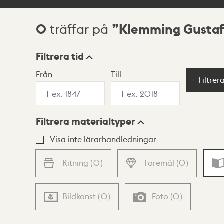
0
Klemming Gustaf
träffar på
Sökresultat
Filtrera tid
Från
Till
Visningsläge
Filtrer
Filtrera materialtyper
Lista
Karta
Visa inte lärarhandledningar
Ritning
(
0
)
Föremål
(
0
)
Bildkonst
(
0
)
Foto
(
0
)