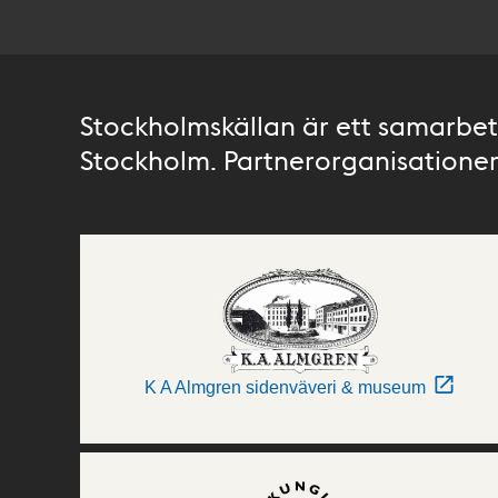
Stockholmskällan är ett samarbete
Stockholm. Partnerorganisationer 
K A Almgren sidenväveri & museum