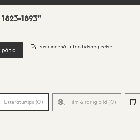
 1823-1893
Visa innehåll utan tidsangivelse
a på tid
Litteraturtips
(
0
)
Film & rörlig bild
(
0
)