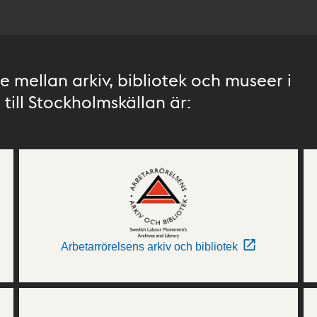
 mellan arkiv, bibliotek och museer i
till Stockholmskällan är:
Arbetarrörelsens arkiv och bibliotek