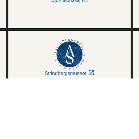
Sjöhistoriska
Strindbergsmuseet