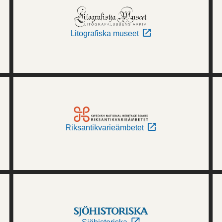
Litografiska museet
Riksantikvarieämbetet