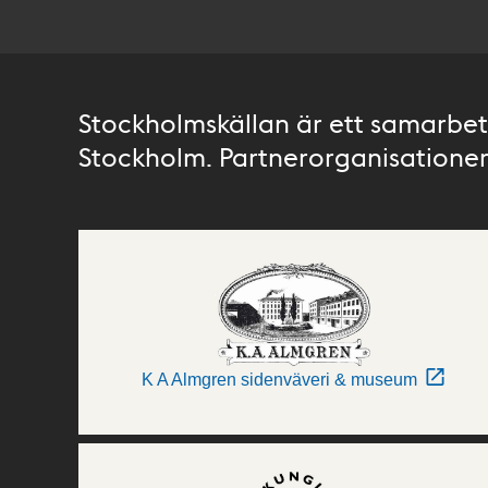
Stockholmskällan är ett samarbete
Stockholm. Partnerorganisationer 
K A Almgren sidenväveri & museum