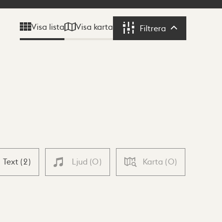
Visa karta
Visa lista
Filtrera
Filtrera
Text
(
2
)
Ljud
(
0
)
Karta
(
0
)