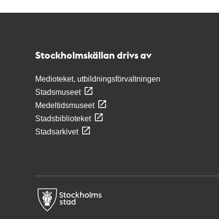
Kontakt
Stockholmskällan
Stockholmskällan drivs av
Medioteket, utbildningsförvaltningen
Stadsmuseet
Medeltidsmuseet
Stadsbiblioteket
Stadsarkivet