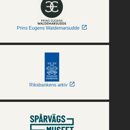
Prins Eugens Waldemarsudde
Riksbankens arkiv