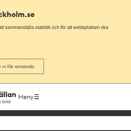
ockholm.se
tt sammanställa statistik och för att webbplatsen ska
or vi får använda
ällan
Meny
h bild