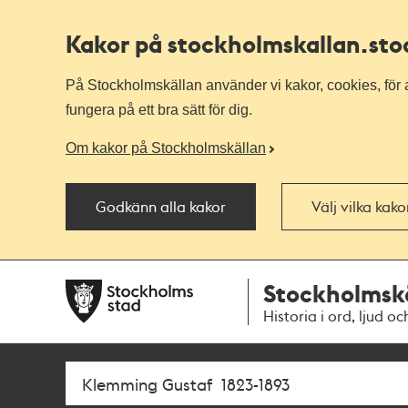
Kakor på stockholmskallan
.st
På Stockholmskällan använder vi kakor, cookies, för a
fungera på ett bra sätt för dig.
Om kakor på Stockholmskällan
Godkänn alla kakor
Välj vilka kak
Till
Till
Stockholmsk
navigationen
huvudinnehållet
Historia i ord, ljud oc
Sök
Fritextsök