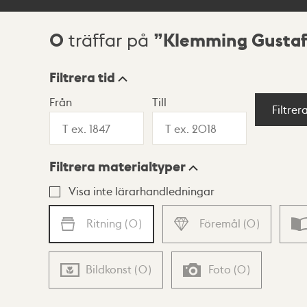
0
Klemming Gustaf
träffar på
Sökresultat
Filtrera tid
Från
Till
Visningsläge
Filtrer
Filtrera materialtyper
Lista
Karta
Visa inte lärarhandledningar
Ritning
(
0
)
Föremål
(
0
)
Bildkonst
(
0
)
Foto
(
0
)