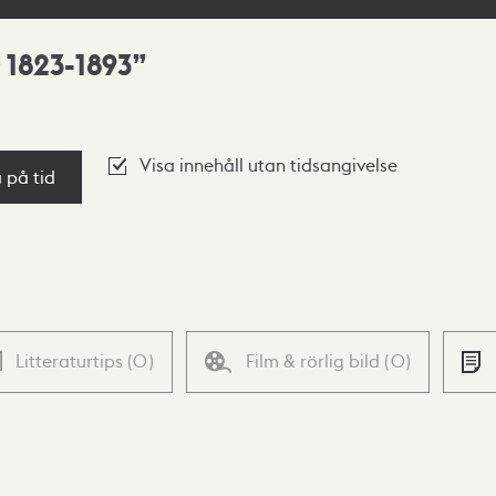
 1823-1893
Visa innehåll utan tidsangivelse
a på tid
Litteraturtips
(
0
)
Film & rörlig bild
(
0
)