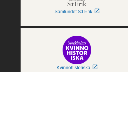
Samfundet S:t Erik
Kvinnohistoriska
Världskulturmuseerna