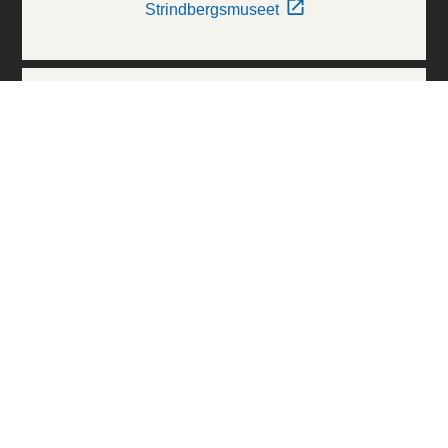
Strindbergsmuseet
Thielska Galleriet
Världskulturmuseerna