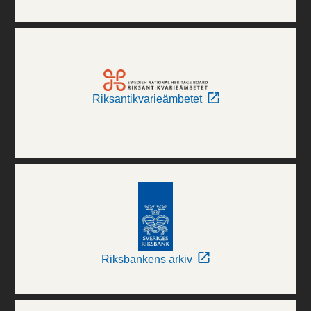
Riksantikvarieämbetet
Riksbankens arkiv