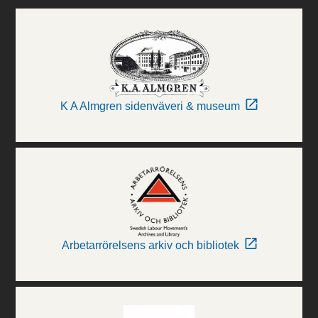
K A Almgren sidenväveri & museum
Arbetarrörelsens arkiv och bibliotek