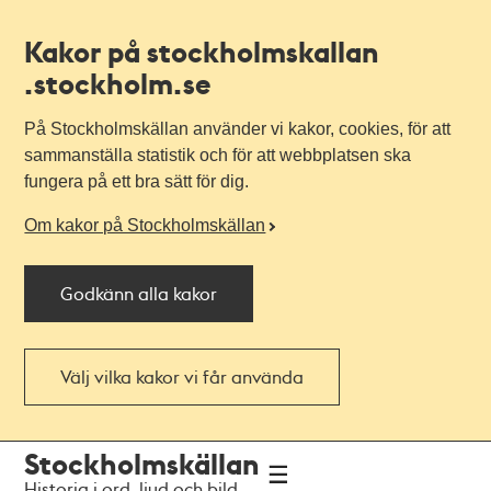
Kakor på stockholmskallan
.stockholm.se
På Stockholmskällan använder vi kakor, cookies, för att
sammanställa statistik och för att webbplatsen ska
fungera på ett bra sätt för dig.
Om kakor på Stockholmskällan
Godkänn alla kakor
Välj vilka kakor vi får använda
Till
Till
Stockholmskällan
navigationen
huvudinnehållet
Historia i ord, ljud och bild