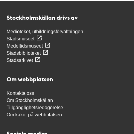
Kontakt
Stockholmskällan
Stockholmskällan drivs av
Medioteket, utbildningsförvaltningen
Stadsmuseet
Medeltidsmuseet
Stadsbiblioteket
Stadsarkivet
Om webbplatsen
Kontakta oss
Om Stockholmskällan
Tillgänglighetsredogörelse
Om kakor på webbplatsen
Sociala medier