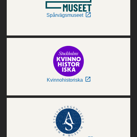
Spårvägsmuseet
Kvinnohistoriska