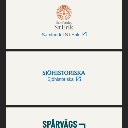
Samfundet S:t Erik
Sjöhistoriska