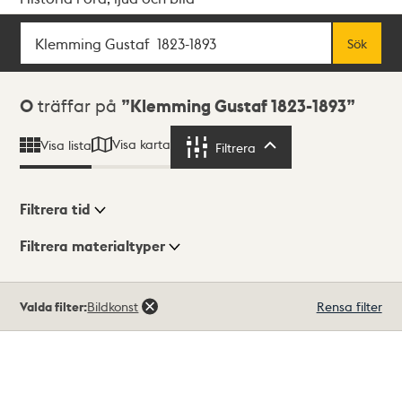
Sök
Fritextsök
Sök
Sökresultat
0
träffar på
Klemming Gustaf 1823-1893
Visa karta
Visa lista
Filtrera
Filtrera
Filtrera tid
Filtrera materialtyper
Visningsläge
Totalt
Valda filter:
Bildkonst
Rensa filter
0
träffar
Lista
Karta