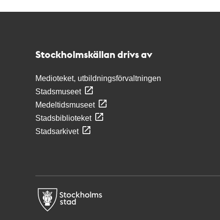
Kontakt
Stockholmskällan
Stockholmskällan drivs av
Medioteket, utbildningsförvaltningen
Stadsmuseet
Medeltidsmuseet
Stadsbiblioteket
Stadsarkivet