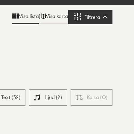
Visa karta
Visa lista
Filtrera
Filtrera
Text
(
32
)
Ljud
(
2
)
Karta
(
0
)