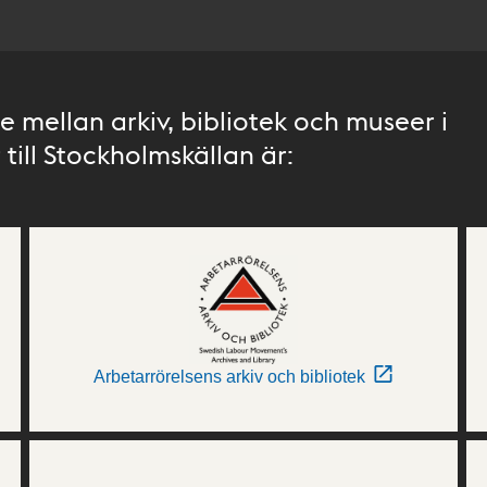
 mellan arkiv, bibliotek och museer i
till Stockholmskällan är:
Arbetarrörelsens arkiv och bibliotek