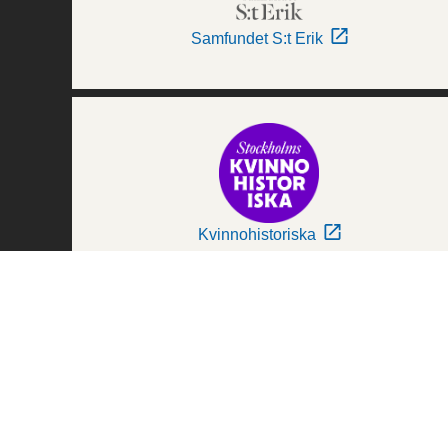
Samfundet S:t Erik
Kvinnohistoriska
Världskulturmuseerna