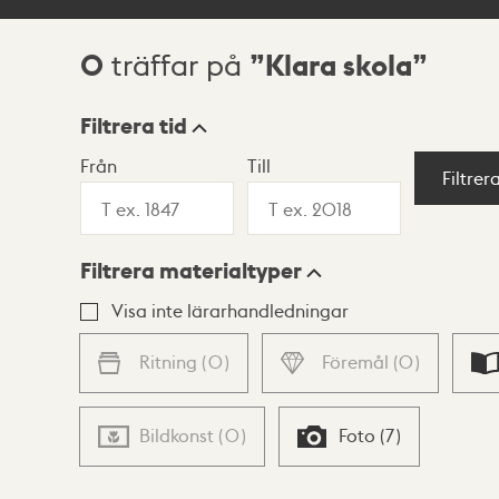
0
Klara skola
träffar på
Sökresultat
Filtrera tid
Från
Till
Visningsläge
Filtrer
Filtrera materialtyper
Lista
Karta
Visa inte lärarhandledningar
Ritning
(
0
)
Föremål
(
0
)
Bildkonst
(
0
)
Foto
(
7
)