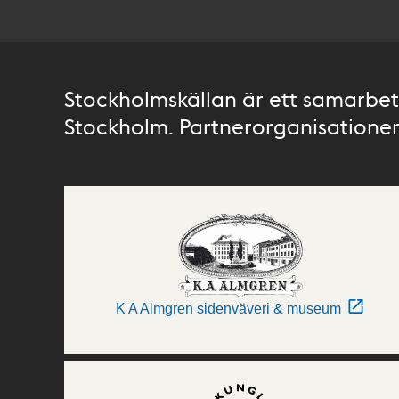
Stockholmskällan är ett samarbete
Stockholm. Partnerorganisationer 
K A Almgren sidenväveri & museum