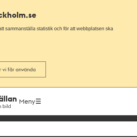
ockholm.se
tt sammanställa statistik och för att webbplatsen ska
or vi får använda
ällan
Meny
h bild