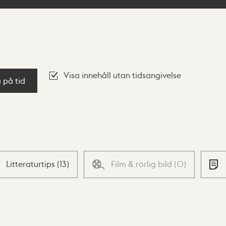
Visa innehåll utan tidsangivelse
a på tid
Litteraturtips
(
13
)
Film & rörlig bild
(
0
)