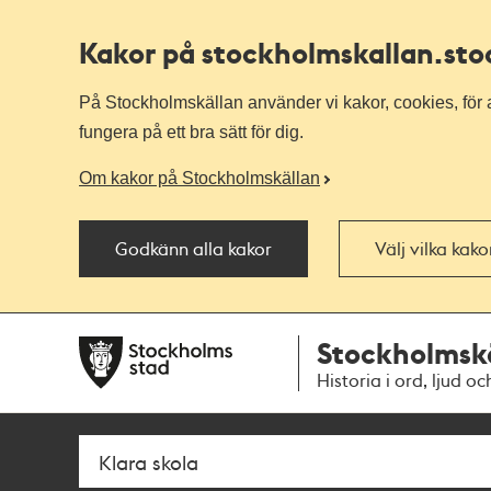
Kakor på stockholmskallan
.st
På Stockholmskällan använder vi kakor, cookies, för a
fungera på ett bra sätt för dig.
Om kakor på Stockholmskällan
Godkänn alla kakor
Välj vilka kak
Till
Till
Stockholmsk
navigationen
huvudinnehållet
Historia i ord, ljud oc
Sök
Fritextsök