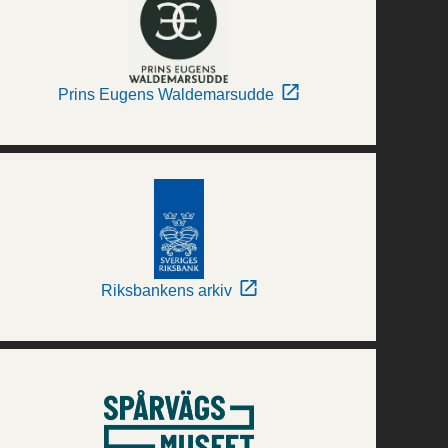
Prins Eugens Waldemarsudde
Riksbankens arkiv