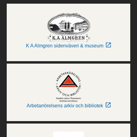
K A Almgren sidenväveri & museum
Arbetarrörelsens arkiv och bibliotek