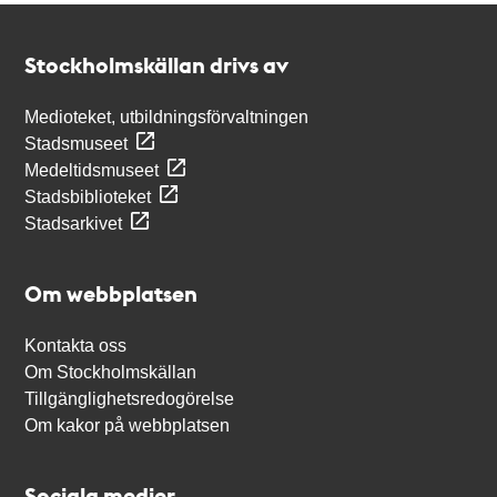
Kontakt
Stockholmskällan
Stockholmskällan drivs av
Medioteket, utbildningsförvaltningen
Stadsmuseet
Medeltidsmuseet
Stadsbiblioteket
Stadsarkivet
Om webbplatsen
Kontakta oss
Om Stockholmskällan
Tillgänglighetsredogörelse
Om kakor på webbplatsen
Sociala medier