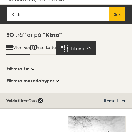
Sök
Fritextsök
Sök
Sökresultat
50
träffar på
Kista
Visa karta
Visa lista
Filtrera
Filtrera
Filtrera tid
Filtrera materialtyper
Visningsläge
Totalt
Valda filter:
Foto
Rensa filter
50
träffar
Lista
Karta