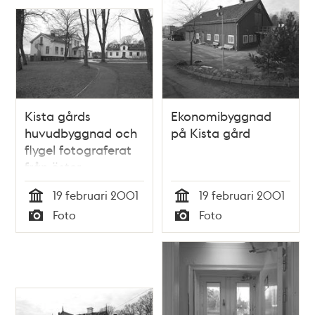
Kista gårds
Ekonomibyggnad
huvudbyggnad och
på Kista gård
flygel fotograferat
från öster
19 februari 2001
19 februari 2001
Tid
Tid
Foto
Foto
Typ
Typ