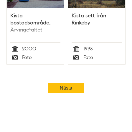
Kista
Kista sett från
bostadsområde,
Rinkeby
Ärvingefältet
2000
1998
Tid
Tid
Foto
Foto
Typ
Typ
Nästa