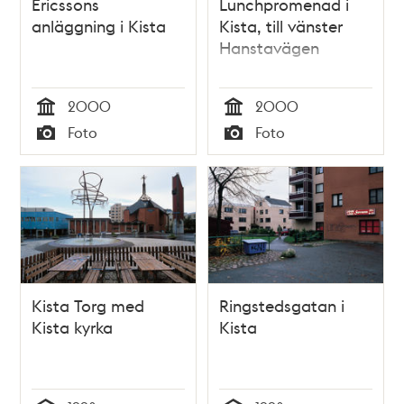
Ericssons
Lunchpromenad i
anläggning i Kista
Kista, till vänster
Hanstavägen
2000
2000
Tid
Tid
Foto
Foto
Typ
Typ
Kista Torg med
Ringstedsgatan i
Kista kyrka
Kista