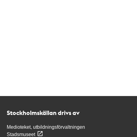
Kontakt
Stockholmskällan
Stockholmskällan drivs av
Medioteket, utbildningsförvaltningen
Stadsmuseet