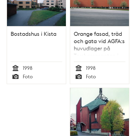
Bostadshus i Kista
Orange fasad, träd
och gata vid AGFA:s
huvudlager på
Torshamnsgatan i
Kista
1998
1998
Tid
Tid
Foto
Foto
Typ
Typ