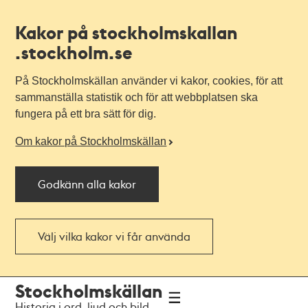
Kakor på stockholmskallan
.stockholm.se
På Stockholmskällan använder vi kakor, cookies, för att
sammanställa statistik och för att webbplatsen ska
fungera på ett bra sätt för dig.
Om kakor på Stockholmskällan
Godkänn alla kakor
Välj vilka kakor vi får använda
Till
Till
Stockholmskällan
navigationen
huvudinnehållet
Historia i ord, ljud och bild