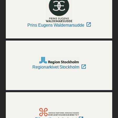
Prins Eugens Waldemarsudde
Regionarkivet Stockholm