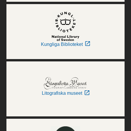
Kungliga Biblioteket
Litografiska museet