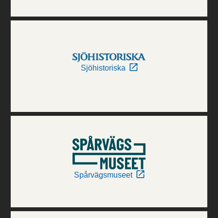
Sjöhistoriska
Spårvägsmuseet