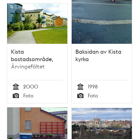
Kista
Baksidan av Kista
bostadsområde,
kyrka
Ärvingefältet
2000
1998
Tid
Tid
Foto
Foto
Typ
Typ