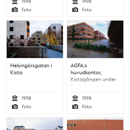
1998
1998
Tid
Tid
Foto
Foto
Typ
Typ
Helsingörsgatan i
AGFA:s
Kista
huvudkontor,
Kistagången under
Torshamnsgatan
1998
1998
Tid
Tid
Foto
Foto
Typ
Typ