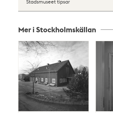
Stadsmuseet tipsar
Mer i Stockholmskällan
Relaterade
poster
och
teman