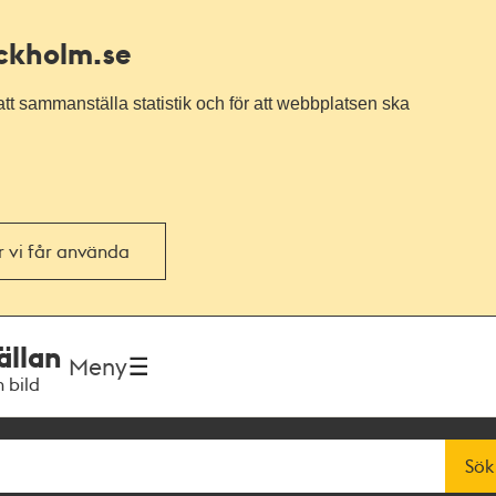
ockholm.se
tt sammanställa statistik och för att webbplatsen ska
or vi får använda
ällan
Meny
h bild
Sök