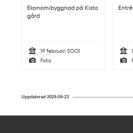
Ekonomibyggnad på Kista
Entré
gård
19 februari 2001
Tid
Tid
Foto
Typ
Typ
Uppdaterad
2024-04-23
Kontakt
Stockholmskällan