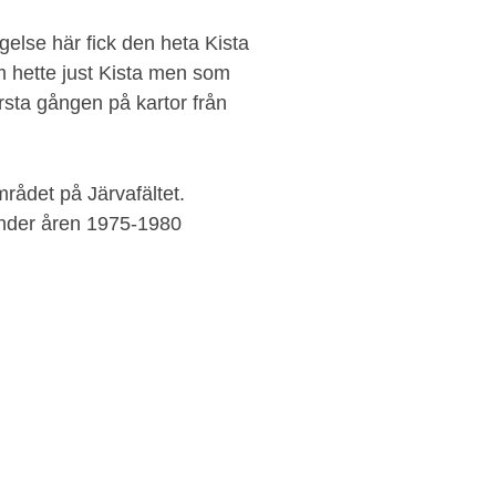
else här fick den heta Kista
m hette just Kista men som
örsta gången på kartor från
rådet på Järvafältet.
nder åren 1975-1980