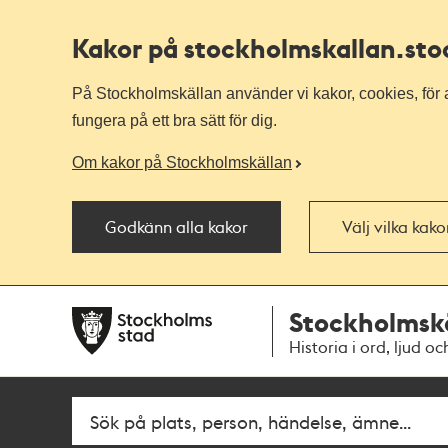
Kakor på stockholmskallan
.st
På Stockholmskällan använder vi kakor, cookies, för a
fungera på ett bra sätt för dig.
Om kakor på Stockholmskällan
Godkänn alla kakor
Välj vilka kak
Till
Till
Stockholmsk
navigationen
huvudinnehållet
Historia i ord, ljud oc
Fritextsök