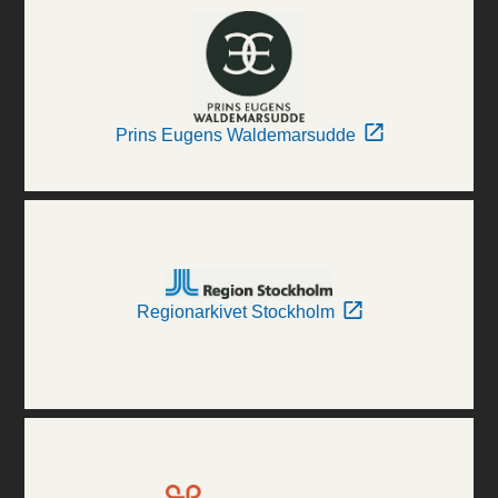
Prins Eugens Waldemarsudde
Regionarkivet Stockholm