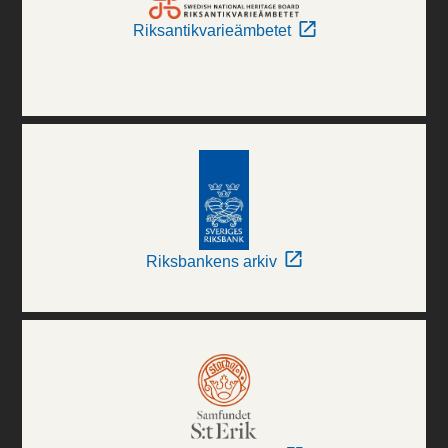
Riksantikvarieämbetet
Riksbankens arkiv