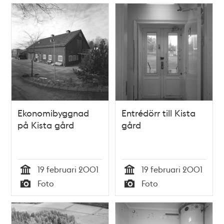
Relaterade
poster
och
teman
Ekonomibyggnad
Entrédörr till Kista
på Kista gård
gård
19 februari 2001
19 februari 2001
Tid
Tid
Foto
Foto
Typ
Typ