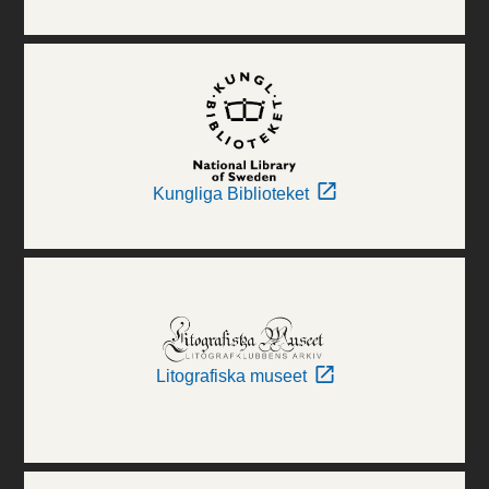
Kungliga Biblioteket
Litografiska museet