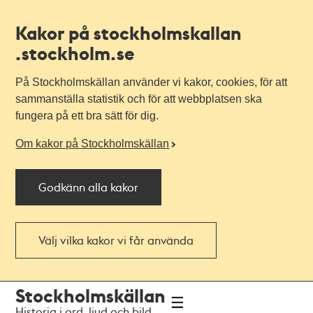
Kakor på stockholmskallan
.stockholm.se
På Stockholmskällan använder vi kakor, cookies, för att
sammanställa statistik och för att webbplatsen ska
fungera på ett bra sätt för dig.
Om kakor på Stockholmskällan
Godkänn alla kakor
Välj vilka kakor vi får använda
Till
Till
Stockholmskällan
navigationen
huvudinnehållet
Historia i ord, ljud och bild