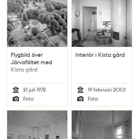
Flygbild över
Interiör i Kista gård
Järvafältet med
Kista gård
21 juli 1972
19 februari 2001
Tid
Tid
Foto
Foto
Typ
Typ