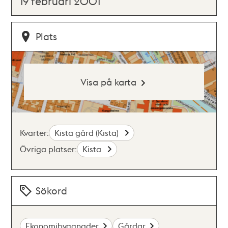
19 februari 2001
Plats
Visa på karta
Kvarter:
Kista gård (Kista)
Övriga platser:
Kista
Sökord
Ekonomibyggnader
Gårdar