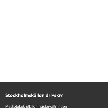
Kontakt
Stockholmskällan
Stockholmskällan drivs av
Medioteket, utbildningsförvaltningen