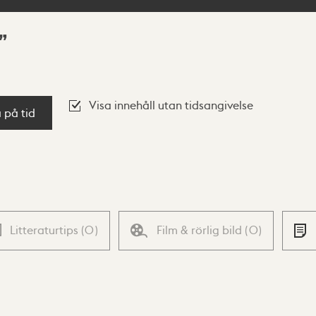
Visa innehåll utan tidsangivelse
a på tid
Litteraturtips
(
0
)
Film & rörlig bild
(
0
)