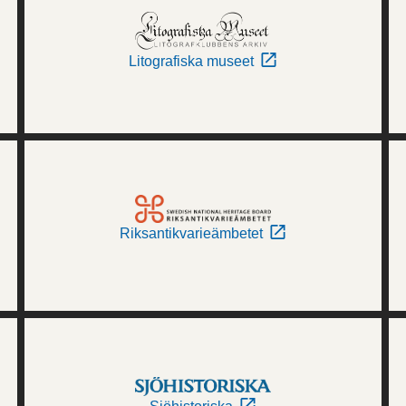
Litografiska museet
Riksantikvarieämbetet