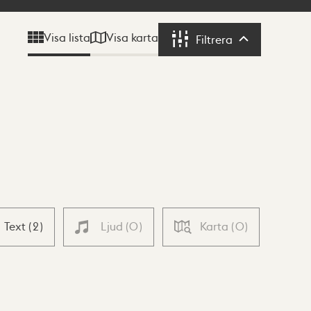
Visa karta
Visa lista
Filtrera
Filtrera
Text
(
2
)
Ljud
(
0
)
Karta
(
0
)