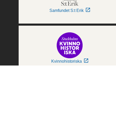
Samfundet S:t Erik
Kvinnohistoriska
Världskulturmuseerna