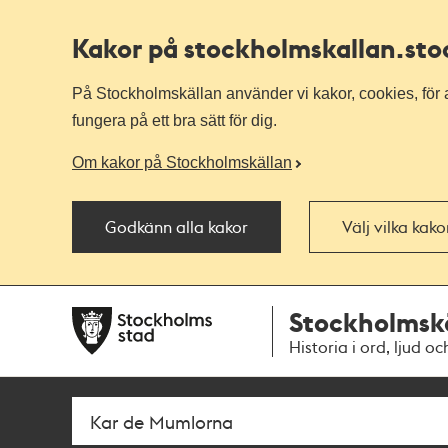
Kakor på stockholmskallan
.st
På Stockholmskällan använder vi kakor, cookies, för a
fungera på ett bra sätt för dig.
Om kakor på Stockholmskällan
Godkänn alla kakor
Välj vilka kak
Till
Till
Stockholmsk
navigationen
huvudinnehållet
Historia i ord, ljud oc
Sök
Fritextsök