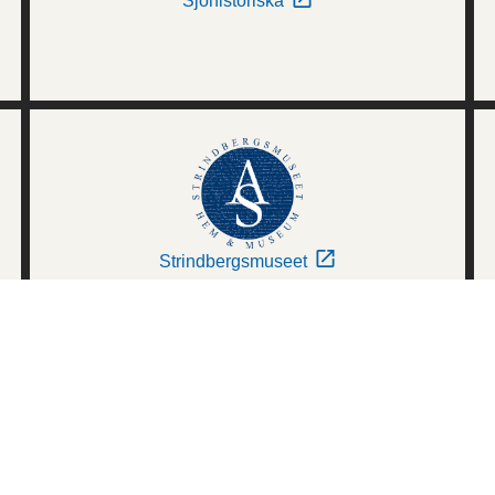
Sjöhistoriska
Strindbergsmuseet