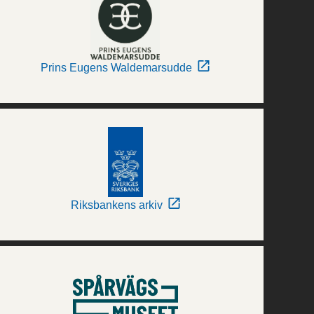
Prins Eugens Waldemarsudde
Riksbankens arkiv