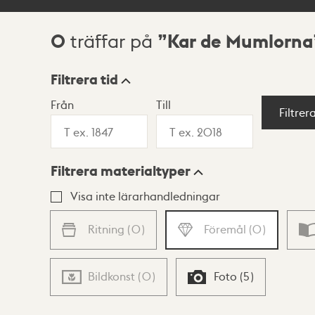
0
Kar de Mumlorna
träffar på
Sökresultat
Filtrera tid
Från
Till
Visningsläge
Filtrer
Filtrera materialtyper
Lista
Karta
Visa inte lärarhandledningar
Ritning
(
0
)
Föremål
(
0
)
Bildkonst
(
0
)
Foto
(
5
)