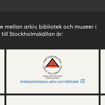
 mellan arkiv, bibliotek och museer i
till Stockholmskällan är:
Arbetarrörelsens arkiv och bibliotek