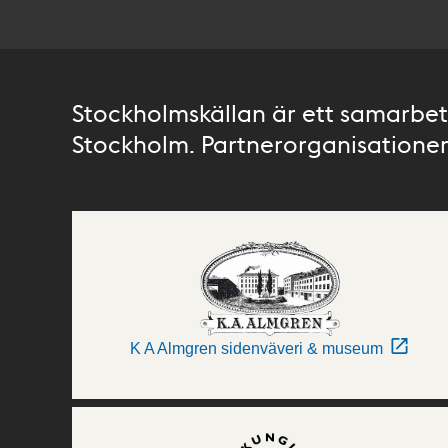
Stockholmskällan är ett samarbete
Stockholm. Partnerorganisationer 
K A Almgren sidenväveri & museum