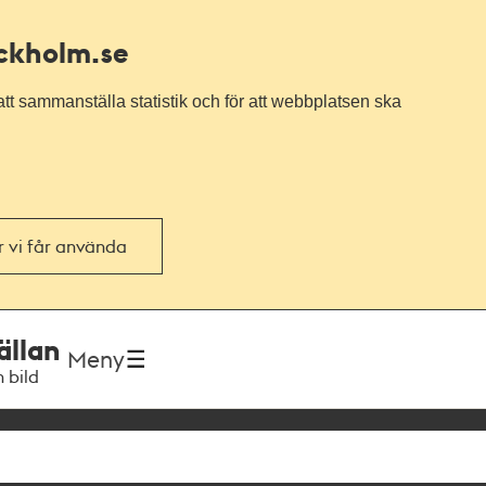
ockholm.se
tt sammanställa statistik och för att webbplatsen ska
or vi får använda
ällan
Meny
h bild