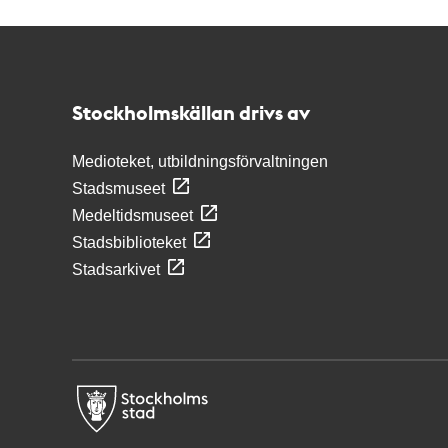
Kontakt
Stockholmskällan
Stockholmskällan drivs av
Medioteket, utbildningsförvaltningen
Stadsmuseet
Medeltidsmuseet
Stadsbiblioteket
Stadsarkivet