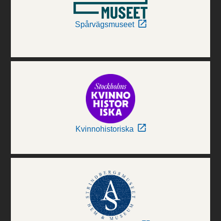
Spårvägsmuseet
Kvinnohistoriska