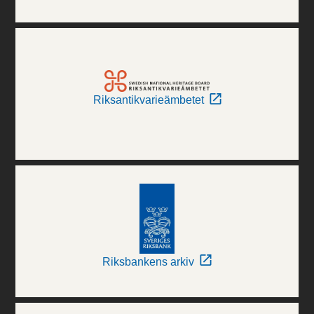
Riksantikvarieämbetet
Riksbankens arkiv