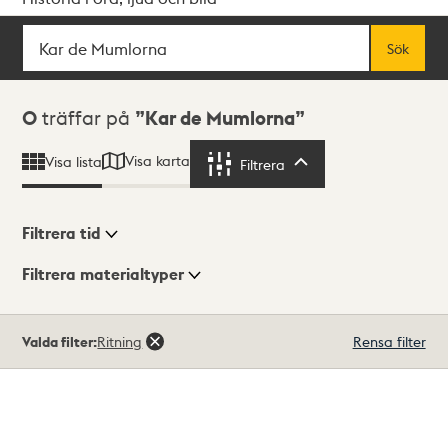
Sök
Fritextsök
Sök
Sökresultat
0
träffar på
Kar de Mumlorna
Visa karta
Visa lista
Filtrera
Filtrera
Filtrera tid
Filtrera materialtyper
Visningsläge
Totalt
Valda filter:
Ritning
Rensa filter
0
träffar
Lista
Karta