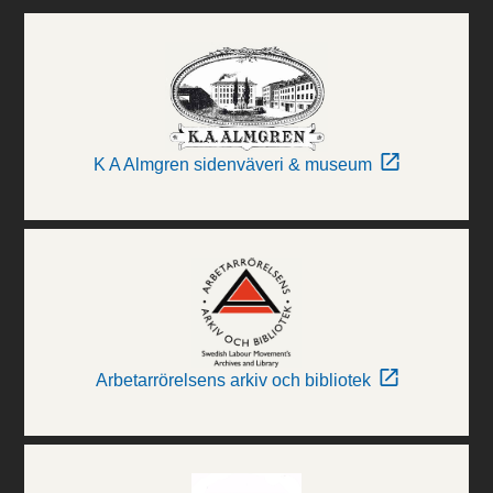
K A Almgren sidenväveri & museum
Arbetarrörelsens arkiv och bibliotek