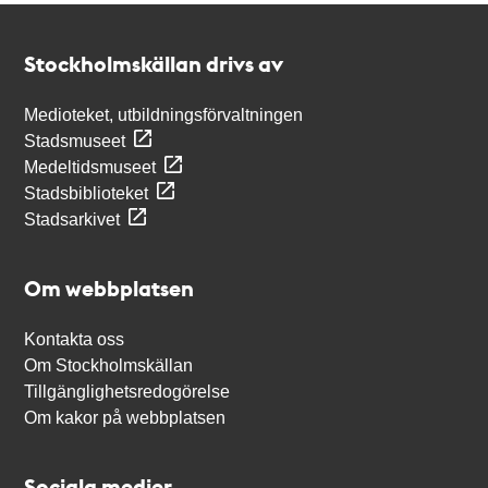
Kontakt
Stockholmskällan
Stockholmskällan drivs av
Medioteket, utbildningsförvaltningen
Stadsmuseet
Medeltidsmuseet
Stadsbiblioteket
Stadsarkivet
Om webbplatsen
Kontakta oss
Om Stockholmskällan
Tillgänglighetsredogörelse
Om kakor på webbplatsen
Sociala medier