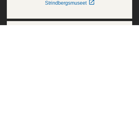
Strindbergsmuseet
Thielska Galleriet
Världskulturmuseerna