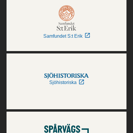
Samfundet S:t Erik
Sjöhistoriska