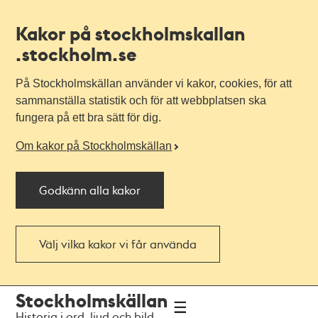
Kakor på stockholmskallan
.stockholm.se
På Stockholmskällan använder vi kakor, cookies, för att
sammanställa statistik och för att webbplatsen ska
fungera på ett bra sätt för dig.
Om kakor på Stockholmskällan
Godkänn alla kakor
Välj vilka kakor vi får använda
Till
Till
Stockholmskällan
navigationen
huvudinnehållet
Historia i ord, ljud och bild