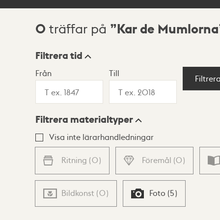
0
Kar de Mumlorna
träffar på
Sökresultat
Filtrera tid
Från
Till
Visningsläge
Filtrer
Filtrera materialtyper
Lista
Karta
Visa inte lärarhandledningar
Ritning
(
0
)
Föremål
(
0
)
Bildkonst
(
0
)
Foto
(
5
)