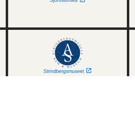
Sjöhistoriska
Strindbergsmuseet