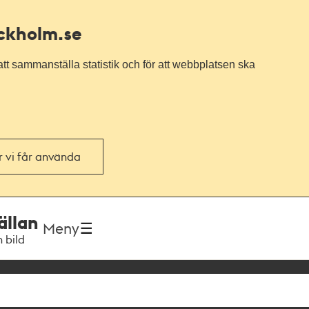
ockholm.se
tt sammanställa statistik och för att webbplatsen ska
or vi får använda
ällan
Meny
h bild