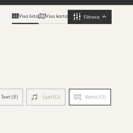
Visa karta
Visa lista
Filtrera
Filtrera
Text
(
2
)
Ljud
(
0
)
Karta
(
0
)