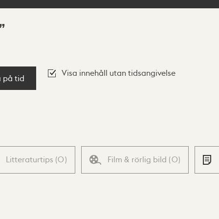
Visa innehåll utan tidsangivelse
a på tid
Litteraturtips
(
0
)
Film & rörlig bild
(
0
)