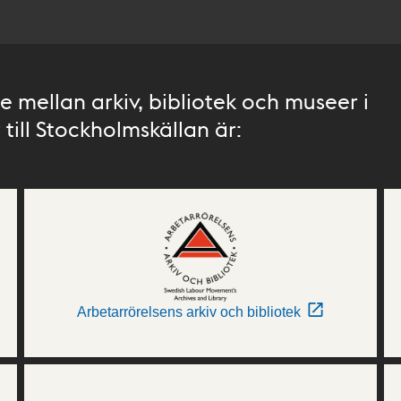
 mellan arkiv, bibliotek och museer i
till Stockholmskällan är:
Arbetarrörelsens arkiv och bibliotek