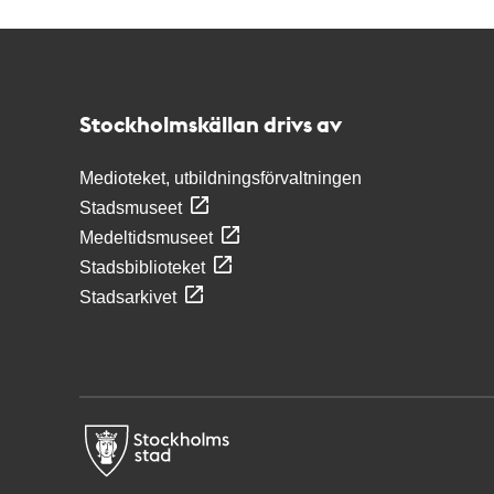
Kontakt
Stockholmskällan
Stockholmskällan drivs av
Medioteket, utbildningsförvaltningen
Stadsmuseet
Medeltidsmuseet
Stadsbiblioteket
Stadsarkivet