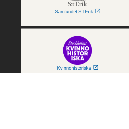
Samfundet S:t Erik
Kvinnohistoriska
Världskulturmuseerna