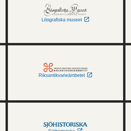
Litografiska museet
Riksantikvarieämbetet