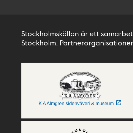
Stockholmskällan är ett samarbete
Stockholm. Partnerorganisationer 
K A Almgren sidenväveri & museum