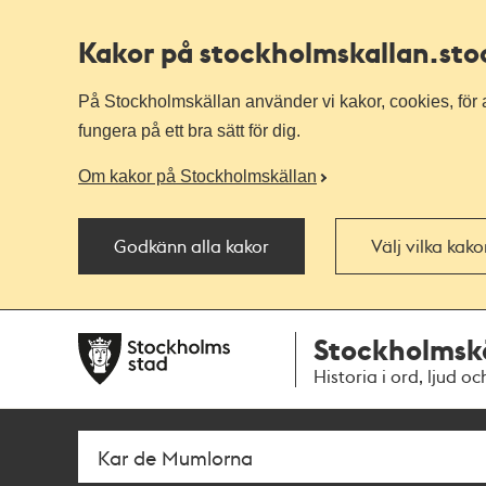
Kakor på stockholmskallan
.st
På Stockholmskällan använder vi kakor, cookies, för a
fungera på ett bra sätt för dig.
Om kakor på Stockholmskällan
Godkänn alla kakor
Välj vilka kak
Till
Till
Stockholmsk
navigationen
huvudinnehållet
Historia i ord, ljud oc
Sök
Fritextsök