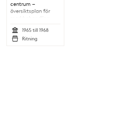
centrum –
översiktsplan för
markbehandling
(torg och
1965 till 1968
planteringar m.m.)
Tid
Ritning
Typ