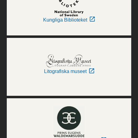
Kungliga Biblioteket
Litografiska museet