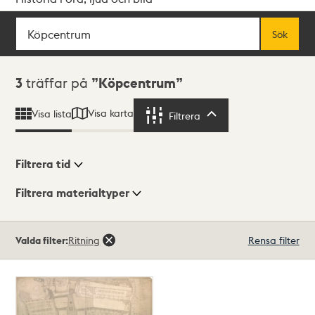
Sök
Fritextsök
Sök
Sökresultat
3
träffar på
Köpcentrum
Visa karta
Visa lista
Filtrera
Filtrera
Filtrera tid
Filtrera materialtyper
Visningsläge
Totalt
Valda filter:
Ritning
Rensa filter
3
träffar
Lista
Karta