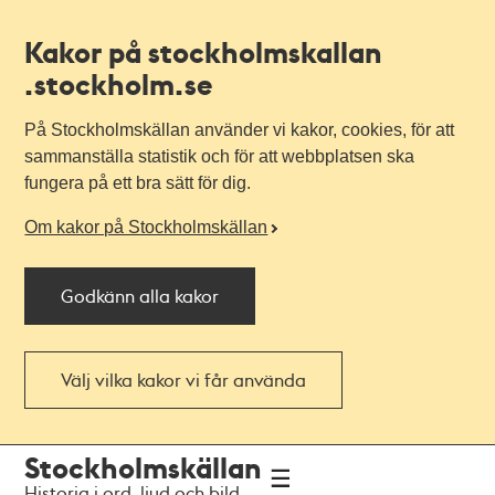
Kakor på stockholmskallan
.stockholm.se
På Stockholmskällan använder vi kakor, cookies, för att
sammanställa statistik och för att webbplatsen ska
fungera på ett bra sätt för dig.
Om kakor på Stockholmskällan
Godkänn alla kakor
Välj vilka kakor vi får använda
Till
Till
Stockholmskällan
navigationen
huvudinnehållet
Historia i ord, ljud och bild