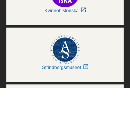
Kvinnohistoriska
Strindbergsmuseet
Thielska Galleriet