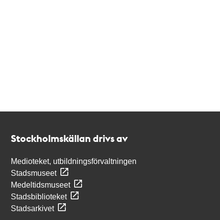
Kontakt
Stockholmskällan
Stockholmskällan drivs av
Medioteket, utbildningsförvaltningen
Stadsmuseet
Medeltidsmuseet
Stadsbiblioteket
Stadsarkivet