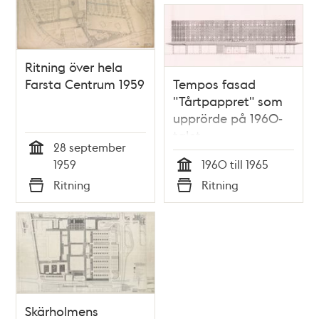
Ritning över hela
Farsta Centrum 1959
Tempos fasad
"Tårtpappret" som
upprörde på 1960-
talet
28 september
Tid
1959
1960 till 1965
Tid
Ritning
Ritning
Typ
Typ
Skärholmens