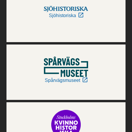
Sjöhistoriska
Spårvägsmuseet