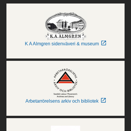
K A Almgren sidenväveri & museum
Arbetarrörelsens arkiv och bibliotek