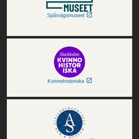
Spårvägsmuseet
Kvinnohistoriska