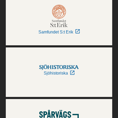
Samfundet S:t Erik
Sjöhistoriska