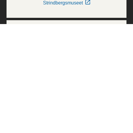
Strindbergsmuseet
Thielska Galleriet
Världskulturmuseerna