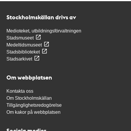
Kontakt
Stockholmskällan
Stockholmskällan drivs av
Medioteket, utbildningsförvaltningen
Stadsmuseet
Medeltidsmuseet
Stadsbiblioteket
Stadsarkivet
Om webbplatsen
Kontakta oss
Om Stockholmskällan
Tillgänglighetsredogörelse
Om kakor på webbplatsen
Sociala medier