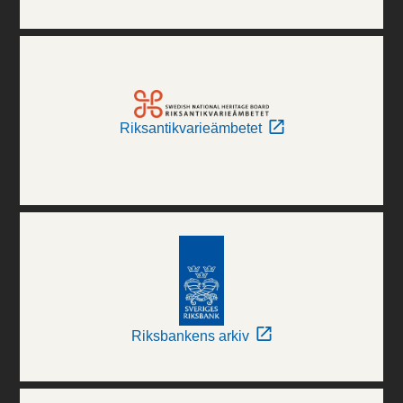
Riksantikvarieämbetet
Riksbankens arkiv