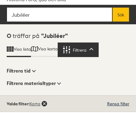
Sök
Fritextsök
Sök
Sökresultat
0
träffar på
Jubiléer
Visa karta
Visa lista
Filtrera
Filtrera
Filtrera tid
Filtrera materialtyper
Visningsläge
Totalt
Valda filter:
Karta
Rensa filter
0
träffar
Lista
Karta