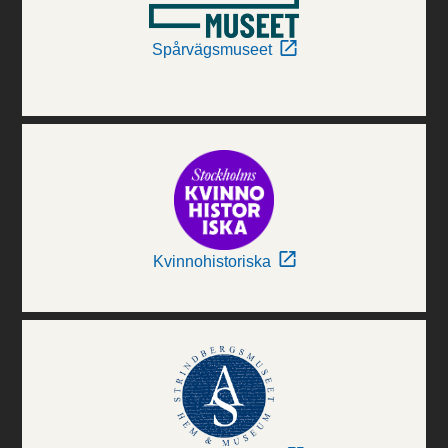
Spårvägsmuseet
Kvinnohistoriska