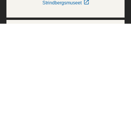
Strindbergsmuseet
Thielska Galleriet
Världskulturmuseerna