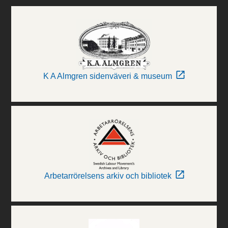
K A Almgren sidenväveri & museum
Arbetarrörelsens arkiv och bibliotek