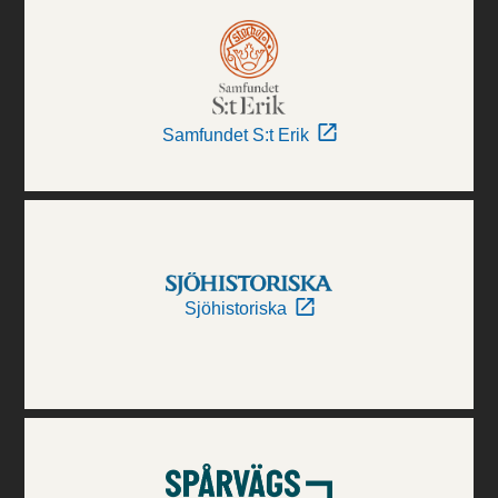
Samfundet S:t Erik
Sjöhistoriska