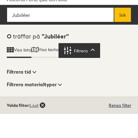
Sök
Fritextsök
Sök
Sökresultat
0
träffar på
Jubiléer
Visa karta
Visa lista
Filtrera
Filtrera
Filtrera tid
Filtrera materialtyper
Visningsläge
Totalt
Valda filter:
Ljud
Rensa filter
0
träffar
Lista
Karta