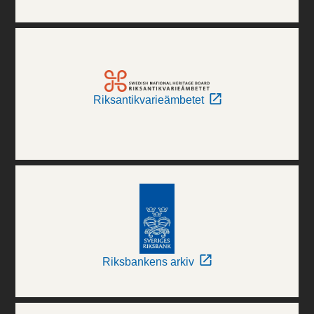
Riksantikvarieämbetet
Riksbankens arkiv