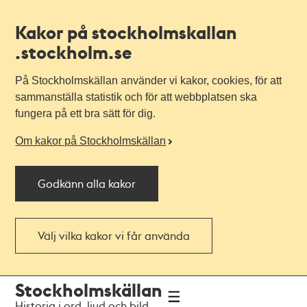
Kakor på stockholmskallan
.stockholm.se
På Stockholmskällan använder vi kakor, cookies, för att
sammanställa statistik och för att webbplatsen ska
fungera på ett bra sätt för dig.
Om kakor på Stockholmskällan
Godkänn alla kakor
Välj vilka kakor vi får använda
Till
Till
Stockholmskällan
navigationen
huvudinnehållet
Historia i ord, ljud och bild