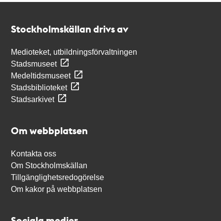
Kontakt
Stockholmskällan
Stockholmskällan drivs av
Medioteket, utbildningsförvaltningen
Stadsmuseet
Medeltidsmuseet
Stadsbiblioteket
Stadsarkivet
Om webbplatsen
Kontakta oss
Om Stockholmskällan
Tillgänglighetsredogörelse
Om kakor på webbplatsen
Sociala medier