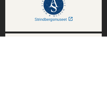
Strindbergsmuseet
Thielska Galleriet
Världskulturmuseerna