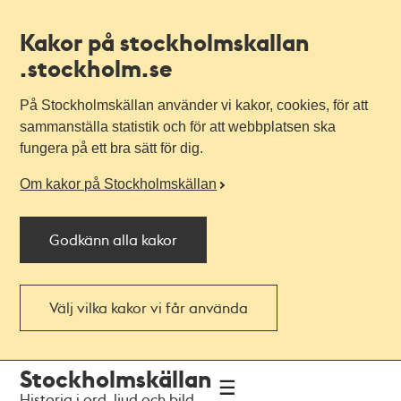
Kakor på stockholmskallan
.stockholm.se
På Stockholmskällan använder vi kakor, cookies, för att
sammanställa statistik och för att webbplatsen ska
fungera på ett bra sätt för dig.
Om kakor på Stockholmskällan
Godkänn alla kakor
Välj vilka kakor vi får använda
Till
Till
Stockholmskällan
navigationen
huvudinnehållet
Historia i ord, ljud och bild