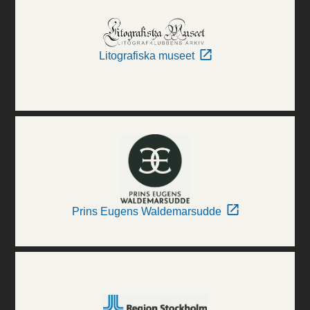
Litografiska museet
Prins Eugens Waldemarsudde