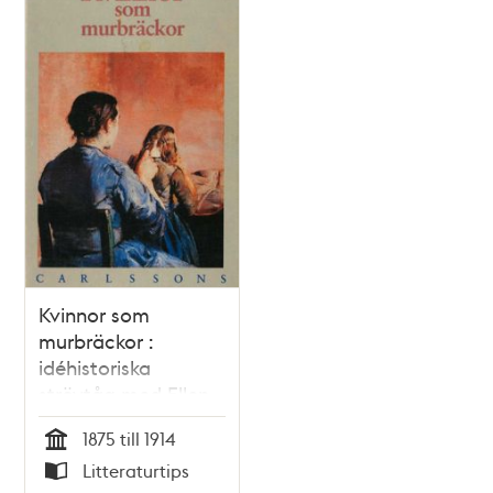
Kvinnor som
murbräckor :
idéhistoriska
strövtåg med Ellen
Key som
1875 till 1914
referenspunkt /
Tid
Litteraturtips
Susel Hedström