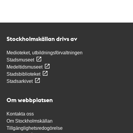
Kontakt
Stockholmskällan
Stockholmskällan drivs av
Medioteket, utbildningsförvaltningen
Stadsmuseet
Medeltidsmuseet
Stadsbiblioteket
Stadsarkivet
Om webbplatsen
Kontakta oss
Om Stockholmskällan
Tillgänglighetsredogörelse