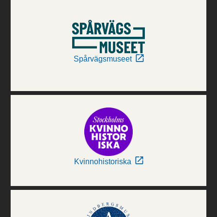
Spårvägsmuseet
Kvinnohistoriska