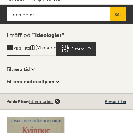
Sök
Fritextsök
Sök
Sökresultat
1
träff på
Ideologier
Visa karta
Visa lista
Filtrera
Filtrera
Filtrera tid
Filtrera materialtyper
Visningsläge
Totalt
Valda filter:
Litteraturtips
Rensa filter
1
träffar
Lista
Karta