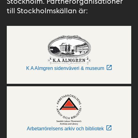
Stockholm. Partnerorganisationer
till Stockholmskällan är:
K A Almgren sidenväveri & museum
Arbetarrörelsens arkiv och bibliotek