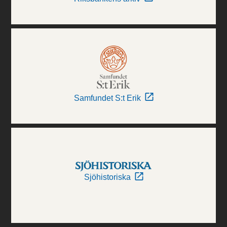
Samfundet S:t Erik
Sjöhistoriska