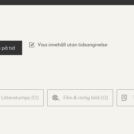
Visa innehåll utan tidsangivelse
a på tid
Litteraturtips
(
0
)
Film & rörlig bild
(
0
)