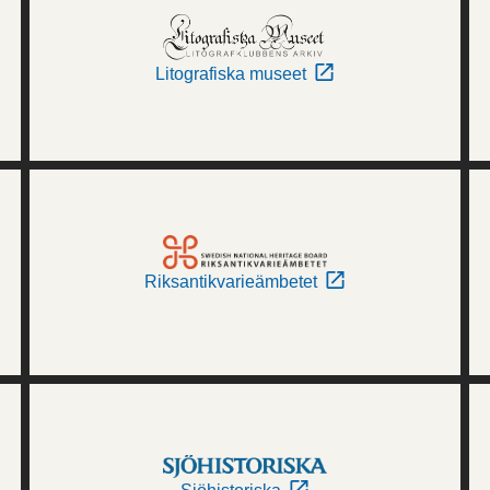
Litografiska museet
Riksantikvarieämbetet