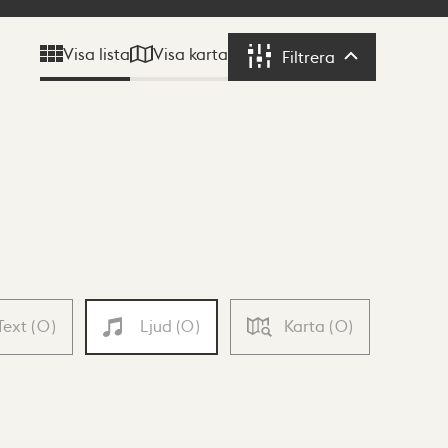
Visa karta
Visa lista
Filtrera
Filtrera
Text
(
0
)
Ljud
(
0
)
Karta
(
0
)