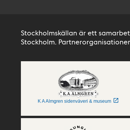
Stockholmskällan är ett samarbete
Stockholm. Partnerorganisationer 
K A Almgren sidenväveri & museum