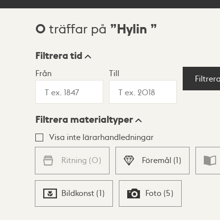
0
Hylin
träffar på
Sökresultat
Filtrera tid
Från
Till
Visningsläge
Filtrer
Filtrera materialtyper
Lista
Karta
Visa inte lärarhandledningar
Ritning
(
0
)
Föremål
(
1
)
Bildkonst
(
1
)
Foto
(
5
)