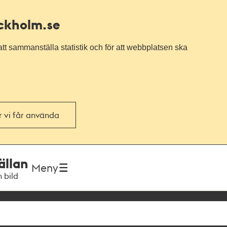
ockholm.se
tt sammanställa statistik och för att webbplatsen ska
or vi får använda
ällan
Meny
h bild