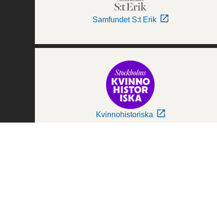
Samfundet S:t Erik
Kvinnohistoriska
Världskulturmuseerna