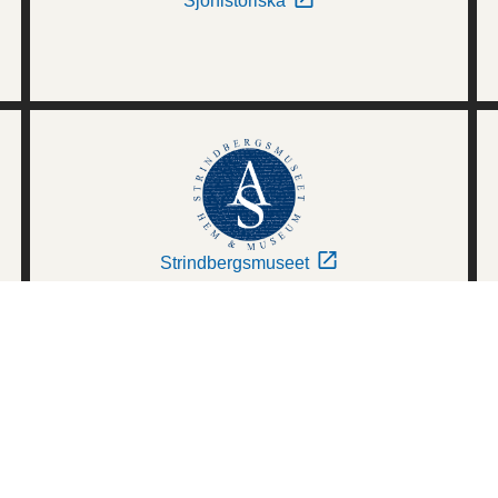
Sjöhistoriska
Strindbergsmuseet