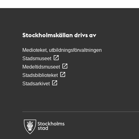
Kontakt
Stockholmskällan
Stockholmskällan drivs av
Medioteket, utbildningsförvaltningen
Stadsmuseet
Medeltidsmuseet
Stadsbiblioteket
Stadsarkivet