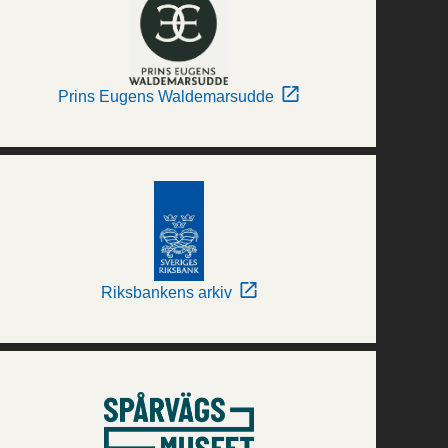
Prins Eugens Waldemarsudde
Riksbankens arkiv