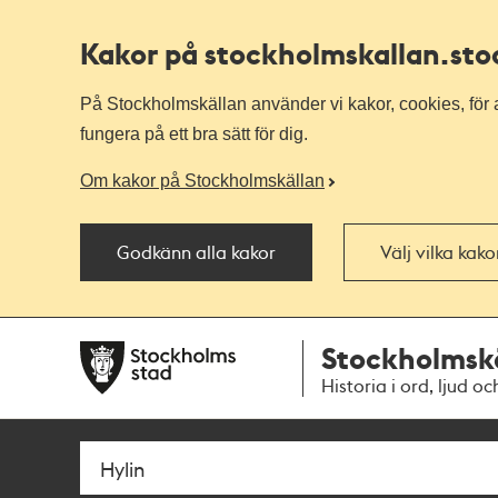
Kakor på stockholmskallan
.st
På Stockholmskällan använder vi kakor, cookies, för a
fungera på ett bra sätt för dig.
Om kakor på Stockholmskällan
Godkänn alla kakor
Välj vilka kak
Till
Till
Stockholmsk
navigationen
huvudinnehållet
Historia i ord, ljud oc
Sök
Fritextsök