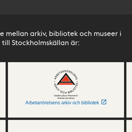
 mellan arkiv, bibliotek och museer i
till Stockholmskällan är:
Arbetarrörelsens arkiv och bibliotek