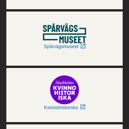
Spårvägsmuseet
Kvinnohistoriska