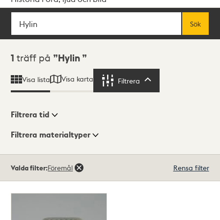
Sök
Fritextsök
Sök
Sökresultat
1
träff på
Hylin
Visa karta
Visa lista
Filtrera
Filtrera
Filtrera tid
Filtrera materialtyper
Visningsläge
Totalt
Valda filter:
Föremål
Rensa filter
1
träffar
Lista
Karta