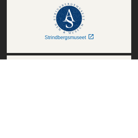
Strindbergsmuseet
Thielska Galleriet