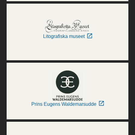
Litografiska museet
Prins Eugens Waldemarsudde