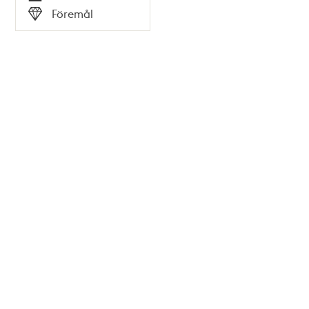
Tid
Föremål
Typ