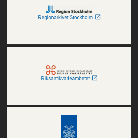
Regionarkivet Stockholm
Riksantikvarieämbetet