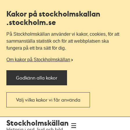
Kakor på stockholmskallan
.stockholm.se
På Stockholmskällan använder vi kakor, cookies, för att
sammanställa statistik och för att webbplatsen ska
fungera på ett bra sätt för dig.
Om kakor på Stockholmskällan
Godkänn alla kakor
Välj vilka kakor vi får använda
Till
Till
Stockholmskällan
navigationen
huvudinnehållet
Historia i ord, ljud och bild