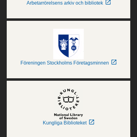
Arbetarrörelsens arkiv och bibliotek
Föreningen Stockholms Företagsminnen
Kungliga Biblioteket