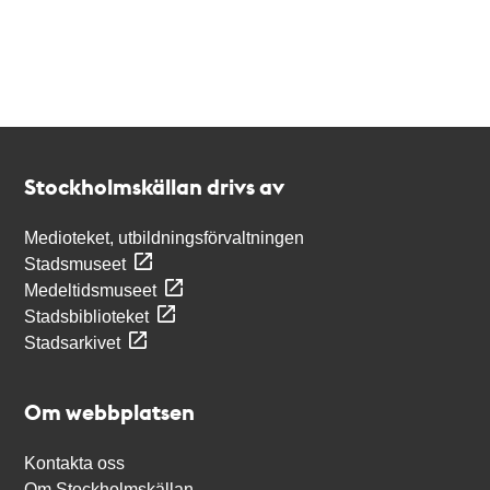
Kontakt
Stockholmskällan
Stockholmskällan drivs av
Medioteket, utbildningsförvaltningen
Stadsmuseet
Medeltidsmuseet
Stadsbiblioteket
Stadsarkivet
Om webbplatsen
Kontakta oss
Om Stockholmskällan