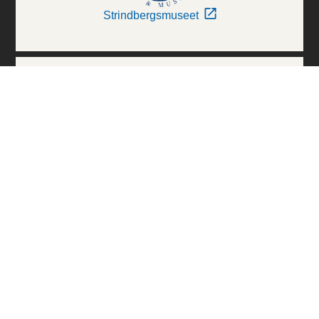
Strindbergsmuseet
Thielska Galleriet
Världskulturmuseerna