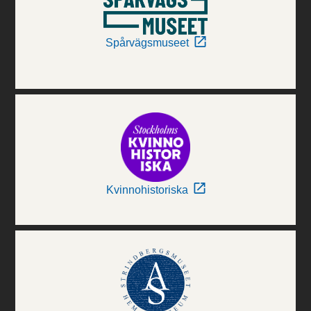
Spårvägsmuseet
Kvinnohistoriska