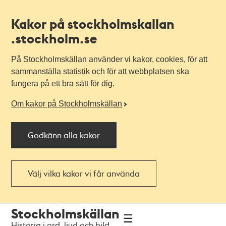
Kakor på stockholmskallan
.stockholm.se
På Stockholmskällan använder vi kakor, cookies, för att
sammanställa statistik och för att webbplatsen ska
fungera på ett bra sätt för dig.
Om kakor på Stockholmskällan
Godkänn alla kakor
Välj vilka kakor vi får använda
Till
Till
Stockholmskällan
navigationen
huvudinnehållet
Historia i ord, ljud och bild