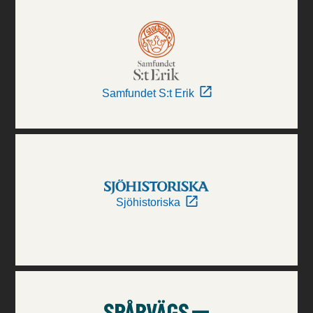
Samfundet S:t Erik
Sjöhistoriska