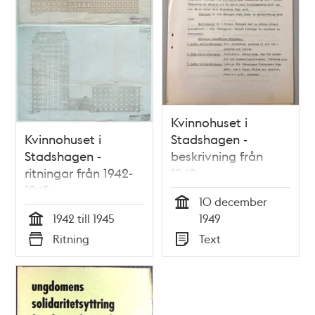
Kvinnohuset i
Kvinnohuset i
Stadshagen -
Stadshagen -
beskrivning från
ritningar från 1942-
1949
1945
10 december
Tid
1942 till 1945
1949
Tid
Ritning
Text
Typ
Typ