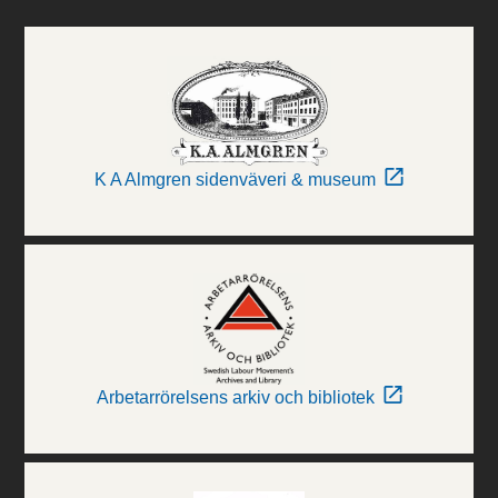
K A Almgren sidenväveri & museum
Arbetarrörelsens arkiv och bibliotek