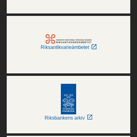
Riksantikvarieämbetet
Riksbankens arkiv