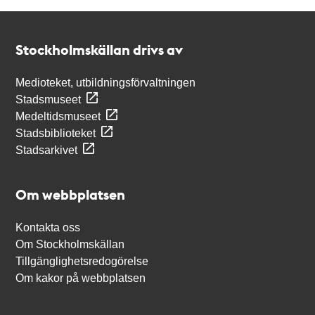
Kontakt
Stockholmskällan
Stockholmskällan drivs av
Medioteket, utbildningsförvaltningen
Stadsmuseet
Medeltidsmuseet
Stadsbiblioteket
Stadsarkivet
Om webbplatsen
Kontakta oss
Om Stockholmskällan
Tillgänglighetsredogörelse
Om kakor på webbplatsen