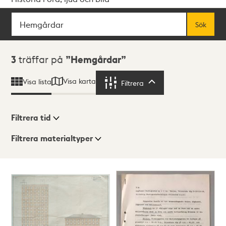
Sök
Fritextsök
Sök
Sökresultat
3
träffar på
Hemgårdar
Visa karta
Visa lista
Filtrera
Filtrera
Filtrera tid
Filtrera materialtyper
Visningsläge
Totalt
3
träffar
Lista
Karta