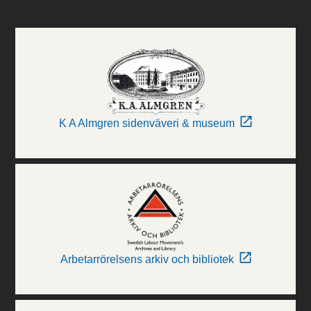
K A Almgren sidenväveri & museum
Arbetarrörelsens arkiv och bibliotek