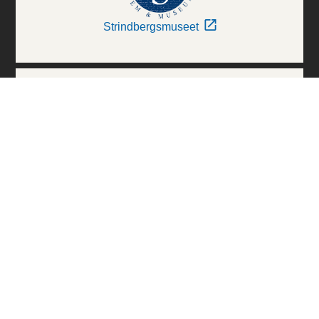
Strindbergsmuseet
Thielska Galleriet
Världskulturmuseerna