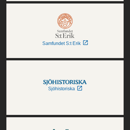
Samfundet S:t Erik
Sjöhistoriska