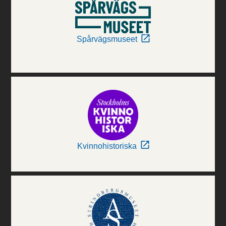
Spårvägsmuseet
Kvinnohistoriska