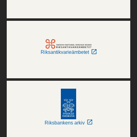
Riksantikvarieämbetet
Riksbankens arkiv