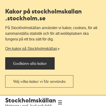
Kakor på stockholmskallan
.stockholm.se
På Stockholmskällan använder vi kakor, cookies, för att
sammanställa statistik och för att webbplatsen ska
fungera på ett bra sätt för dig.
Om kakor på Stockholmskällan
Godkänn alla kakor
Välj vilka kakor vi får använda
Till
Till
Stockholmskällan
navigationen
huvudinnehållet
Historia i ord, ljud och bild