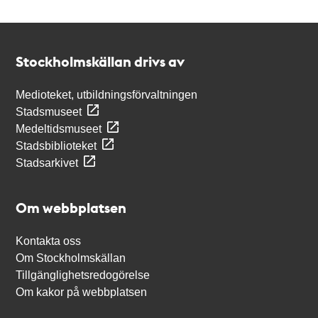
Kontakt
Stockholmskällan
Stockholmskällan drivs av
Medioteket, utbildningsförvaltningen
Stadsmuseet
Medeltidsmuseet
Stadsbiblioteket
Stadsarkivet
Om webbplatsen
Kontakta oss
Om Stockholmskällan
Tillgänglighetsredogörelse
Om kakor på webbplatsen