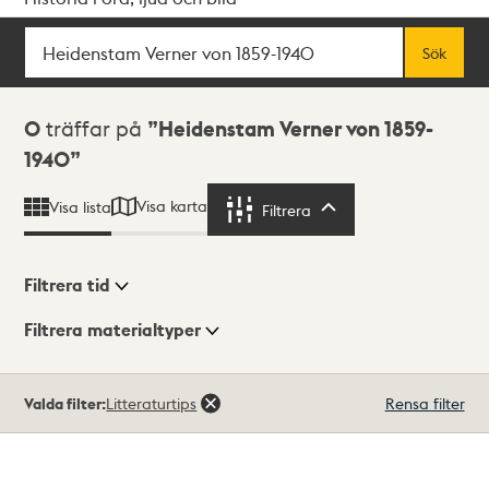
Sök
Fritextsök
Sök
Sökresultat
0
träffar på
Heidenstam Verner von 1859-
1940
Visa karta
Visa lista
Filtrera
Filtrera
Filtrera tid
Filtrera materialtyper
Visningsläge
Totalt
Valda filter:
Litteraturtips
Rensa filter
0
träffar
Lista
Karta