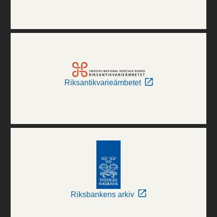
Riksantikvarieämbetet
Riksbankens arkiv