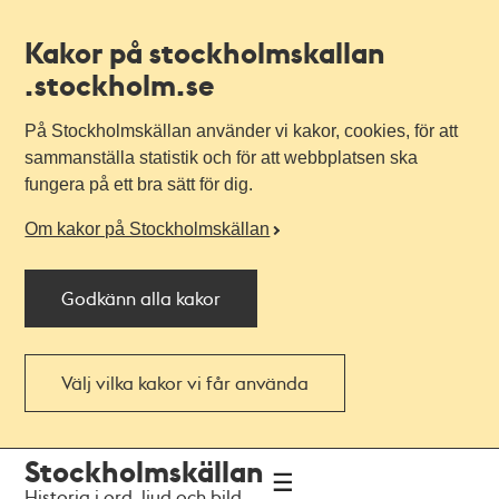
Kakor på stockholmskallan
.stockholm.se
På Stockholmskällan använder vi kakor, cookies, för att
sammanställa statistik och för att webbplatsen ska
fungera på ett bra sätt för dig.
Om kakor på Stockholmskällan
Godkänn alla kakor
Välj vilka kakor vi får använda
Till
Till
Stockholmskällan
navigationen
huvudinnehållet
Historia i ord, ljud och bild