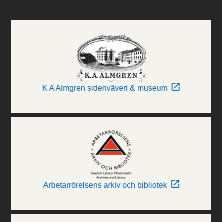
K A Almgren sidenväveri & museum
Arbetarrörelsens arkiv och bibliotek