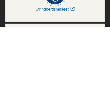
Strindbergsmuseet
Thielska Galleriet
Världskulturmuseerna