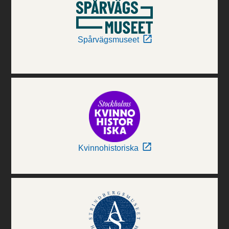
Spårvägsmuseet
Kvinnohistoriska