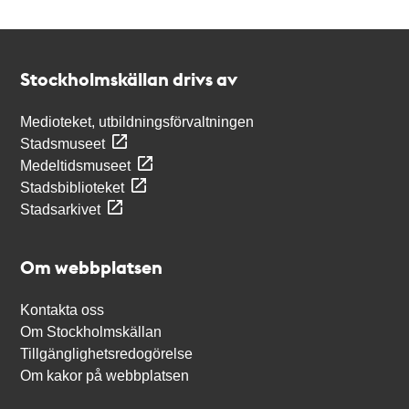
Kontakt
Stockholmskällan
Stockholmskällan drivs av
Medioteket, utbildningsförvaltningen
Stadsmuseet
Medeltidsmuseet
Stadsbiblioteket
Stadsarkivet
Om webbplatsen
Kontakta oss
Om Stockholmskällan
Tillgänglighetsredogörelse
Om kakor på webbplatsen