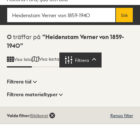
Sök
Fritextsök
Sök
Sökresultat
0
träffar på
Heidenstam Verner von 1859-
1940
Visa karta
Visa lista
Filtrera
Filtrera
Filtrera tid
Filtrera materialtyper
Visningsläge
Totalt
Valda filter:
Bildkonst
Rensa filter
0
träffar
Lista
Karta