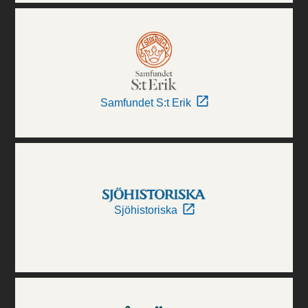
Samfundet S:t Erik
Sjöhistoriska