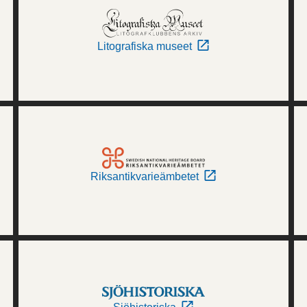
Litografiska museet
Riksantikvarieämbetet