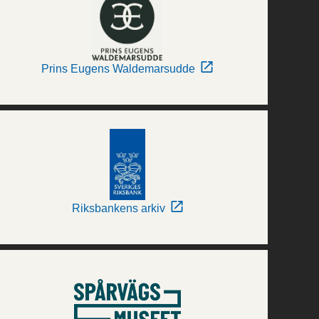
Prins Eugens Waldemarsudde
Riksbankens arkiv