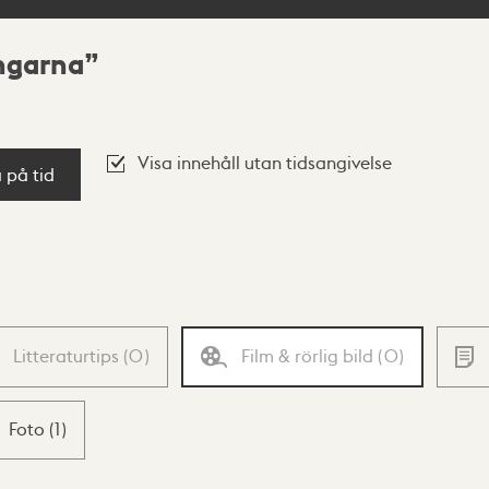
ngarna
Visa innehåll utan tidsangivelse
a på tid
Litteraturtips
(
0
)
Film & rörlig bild
(
0
)
Foto
(
1
)