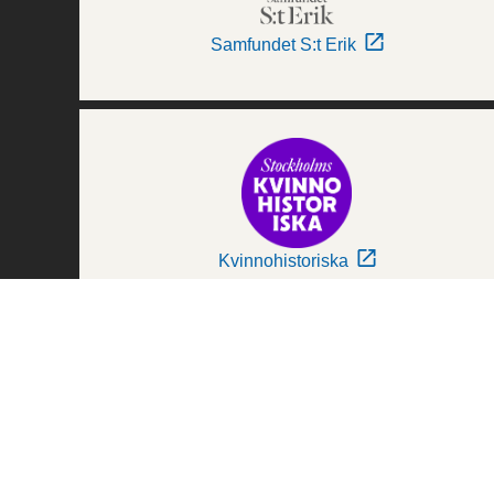
Samfundet S:t Erik
Kvinnohistoriska
Världskulturmuseerna