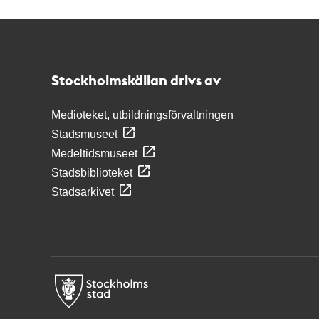
Kontakt
Stockholmskällan
Stockholmskällan drivs av
Medioteket, utbildningsförvaltningen
Stadsmuseet
Medeltidsmuseet
Stadsbiblioteket
Stadsarkivet