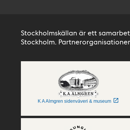
Stockholmskällan är ett samarbete
Stockholm. Partnerorganisationer 
K A Almgren sidenväveri & museum