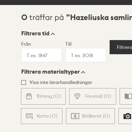
0
Hazeliuska samli
träffar på
Sökresultat
Filtrera tid
Från
Till
Visningsläge
Filtrer
Filtrera materialtyper
Lista
Karta
Visa inte lärarhandledningar
Ritning
(
0
)
Föremål
(
0
)
Karta
(
0
)
Bildkonst
(
0
)