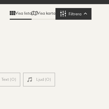
Visa karta
Visa lista
Filtrera
Filtrera
Text
(
0
)
Ljud
(
0
)