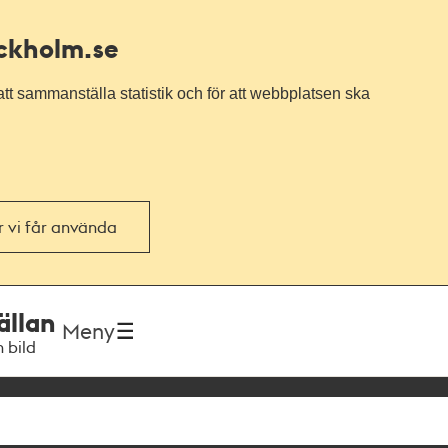
ockholm.se
tt sammanställa statistik och för att webbplatsen ska
or vi får använda
ällan
Meny
h bild