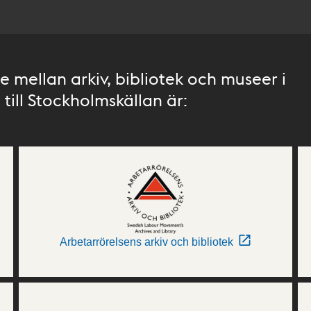
 mellan arkiv, bibliotek och museer i
till Stockholmskällan är:
Arbetarrörelsens arkiv och bibliotek