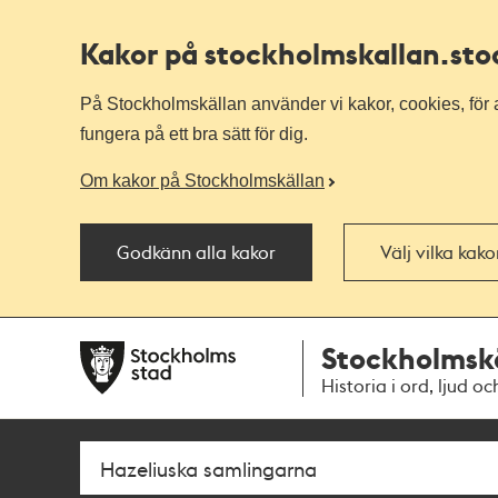
Kakor på stockholmskallan
.st
På Stockholmskällan använder vi kakor, cookies, för a
fungera på ett bra sätt för dig.
Om kakor på Stockholmskällan
Godkänn alla kakor
Välj vilka kak
Till
Till
Stockholmsk
navigationen
huvudinnehållet
Historia i ord, ljud oc
Sök
Fritextsök