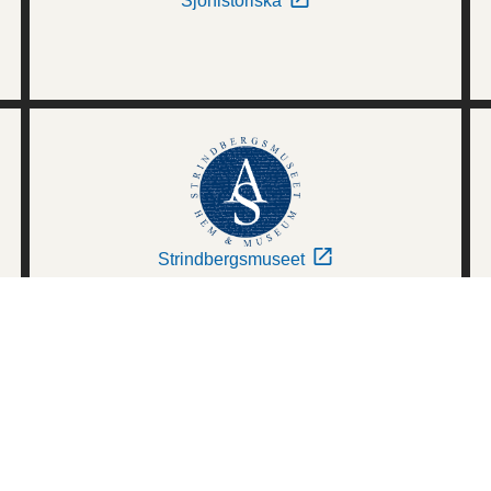
Sjöhistoriska
Strindbergsmuseet