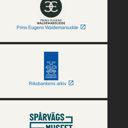
Prins Eugens Waldemarsudde
Riksbankens arkiv