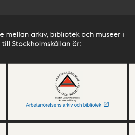
 mellan arkiv, bibliotek och museer i
till Stockholmskällan är:
Arbetarrörelsens arkiv och bibliotek