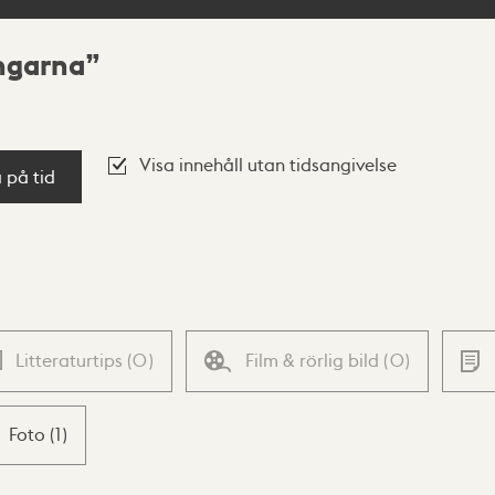
ngarna
Visa innehåll utan tidsangivelse
a på tid
Litteraturtips
(
0
)
Film & rörlig bild
(
0
)
Foto
(
1
)