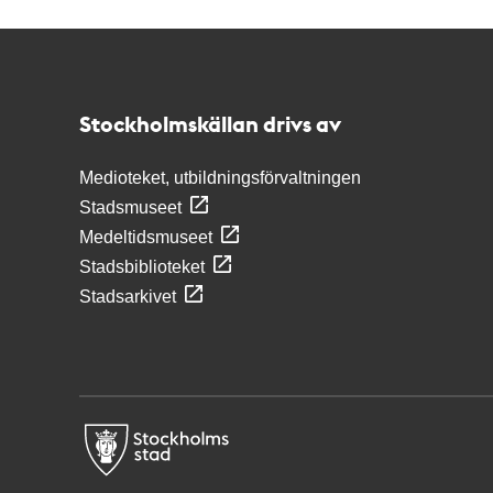
Kontakt
Stockholmskällan
Stockholmskällan drivs av
Medioteket, utbildningsförvaltningen
Stadsmuseet
Medeltidsmuseet
Stadsbiblioteket
Stadsarkivet