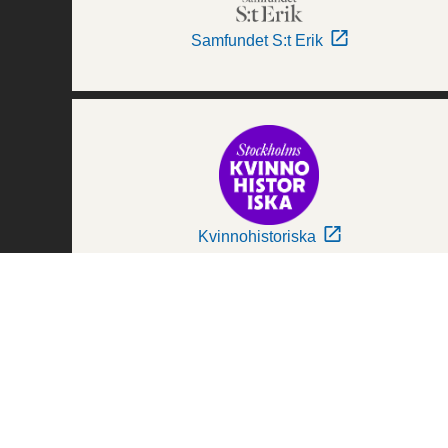
Samfundet S:t Erik
Kvinnohistoriska
Världskulturmuseerna