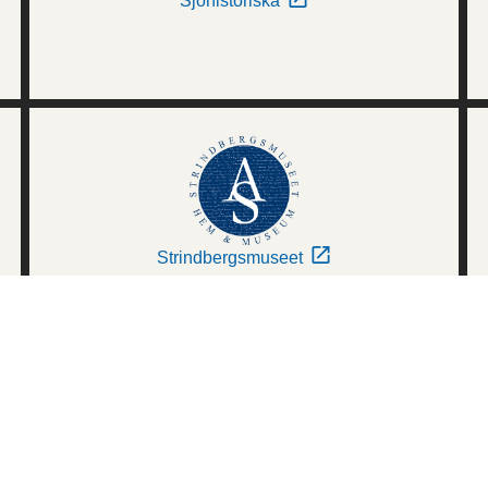
Sjöhistoriska
Strindbergsmuseet