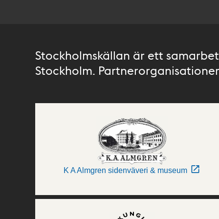
Stockholmskällan är ett samarbete
Stockholm. Partnerorganisationer 
K A Almgren sidenväveri & museum