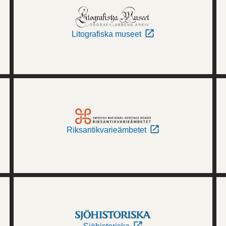
Litografiska museet
Riksantikvarieämbetet