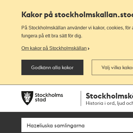
Kakor på stockholmskallan
.st
På Stockholmskällan använder vi kakor, cookies, för a
fungera på ett bra sätt för dig.
Om kakor på Stockholmskällan
Godkänn alla kakor
Välj vilka kak
Till
Till
Stockholmsk
navigationen
huvudinnehållet
Historia i ord, ljud oc
Sök
Fritextsök