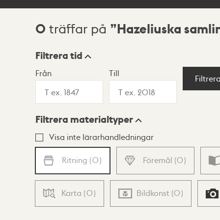
0
Hazeliuska samli
träffar på
Sökresultat
Filtrera tid
Från
Till
Visningsläge
Filtrer
Filtrera materialtyper
Lista
Karta
Visa inte lärarhandledningar
Ritning
(
0
)
Föremål
(
0
)
Karta
(
0
)
Bildkonst
(
0
)