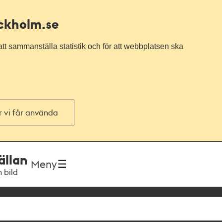
ockholm.se
tt sammanställa statistik och för att webbplatsen ska
or vi får använda
ällan
Meny
h bild