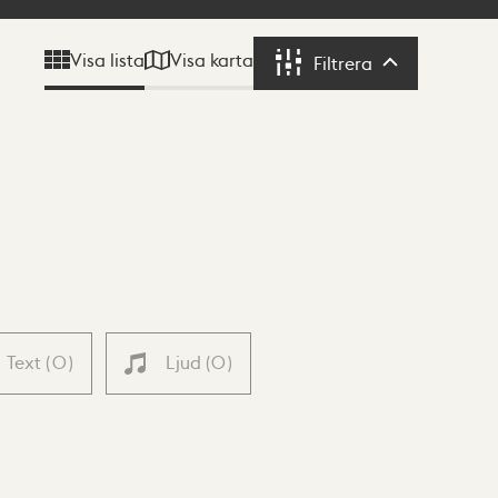
Visa karta
Visa lista
Filtrera
Filtrera
Text
(
0
)
Ljud
(
0
)