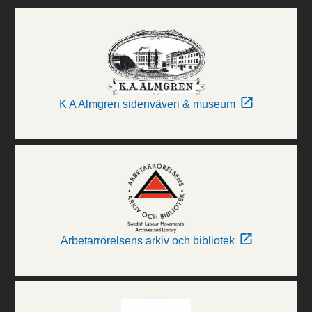
K A Almgren sidenväveri & museum
Arbetarrörelsens arkiv och bibliotek