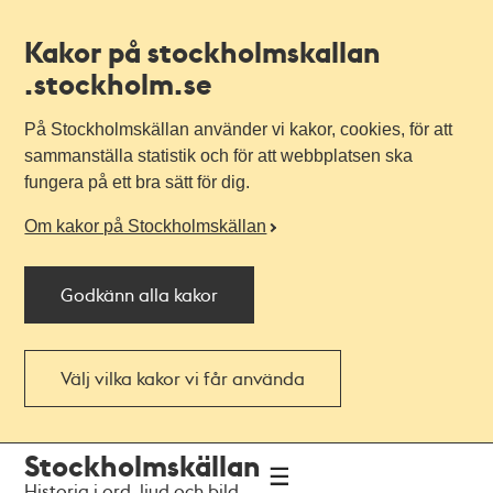
Kakor på stockholmskallan
.stockholm.se
På Stockholmskällan använder vi kakor, cookies, för att
sammanställa statistik och för att webbplatsen ska
fungera på ett bra sätt för dig.
Om kakor på Stockholmskällan
Godkänn alla kakor
Välj vilka kakor vi får använda
Till
Till
Stockholmskällan
navigationen
huvudinnehållet
Historia i ord, ljud och bild