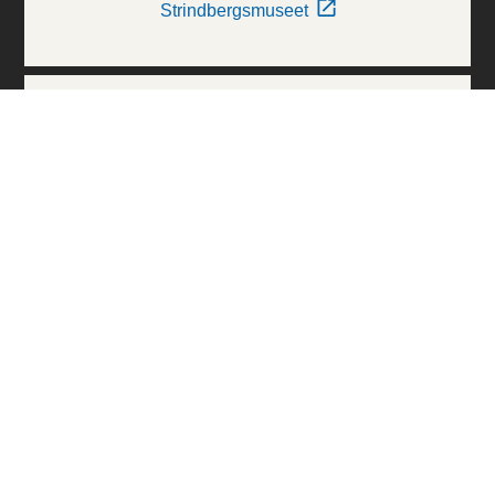
Strindbergsmuseet
Thielska Galleriet
Världskulturmuseerna