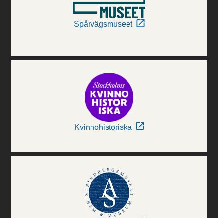
Spårvägsmuseet
Kvinnohistoriska