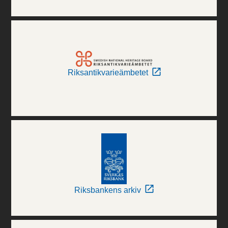
Riksantikvarieämbetet
Riksbankens arkiv