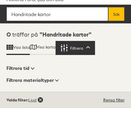
Sök
Fritextsök
Sök
Sökresultat
0
träffar på
Handritade kartor
Visa karta
Visa lista
Filtrera
Filtrera
Filtrera tid
Filtrera materialtyper
Visningsläge
Totalt
Valda filter:
Ljud
Rensa filter
0
träffar
Lista
Karta