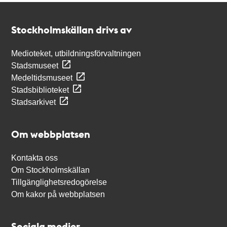
Kontakt
Stockholmskällan
Stockholmskällan drivs av
Medioteket, utbildningsförvaltningen
Stadsmuseet
Medeltidsmuseet
Stadsbiblioteket
Stadsarkivet
Om webbplatsen
Kontakta oss
Om Stockholmskällan
Tillgänglighetsredogörelse
Om kakor på webbplatsen
Sociala medier