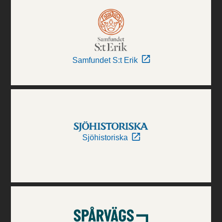
Samfundet S:t Erik
Sjöhistoriska