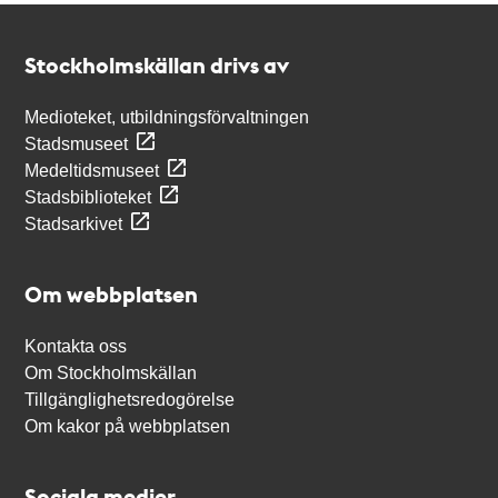
Kontakt
Stockholmskällan
Stockholmskällan drivs av
Medioteket, utbildningsförvaltningen
Stadsmuseet
Medeltidsmuseet
Stadsbiblioteket
Stadsarkivet
Om webbplatsen
Kontakta oss
Om Stockholmskällan
Tillgänglighetsredogörelse
Om kakor på webbplatsen
Sociala medier