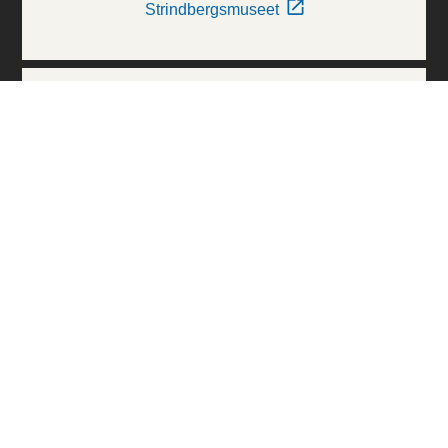
Strindbergsmuseet
Thielska Galleriet
Världskulturmuseerna