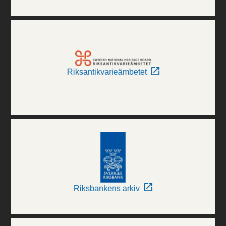
Riksantikvarieämbetet
Riksbankens arkiv