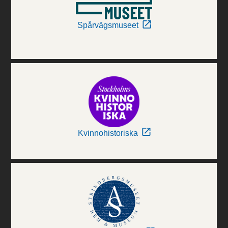
Spårvägsmuseet
Kvinnohistoriska