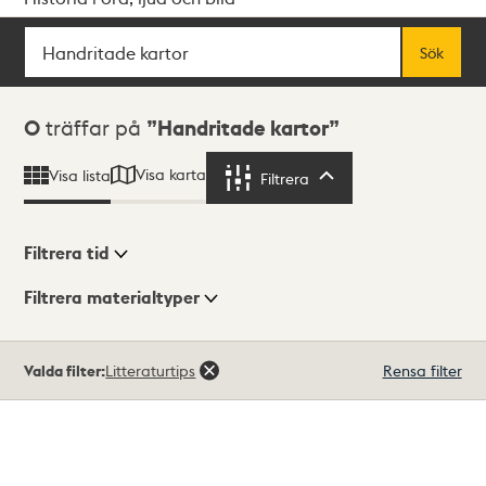
Sök
Fritextsök
Sök
Sökresultat
0
träffar på
Handritade kartor
Visa karta
Visa lista
Filtrera
Filtrera
Filtrera tid
Filtrera materialtyper
Visningsläge
Totalt
Valda filter:
Litteraturtips
Rensa filter
0
träffar
Lista
Karta