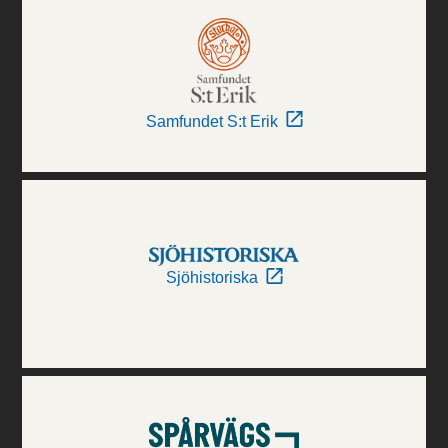
Samfundet S:t Erik
Sjöhistoriska