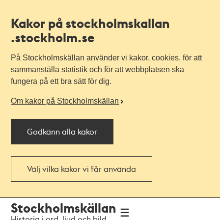
Kakor på stockholmskallan
.stockholm.se
På Stockholmskällan använder vi kakor, cookies, för att
sammanställa statistik och för att webbplatsen ska
fungera på ett bra sätt för dig.
Om kakor på Stockholmskällan
Godkänn alla kakor
Välj vilka kakor vi får använda
Till
Till
Stockholmskällan
navigationen
huvudinnehållet
Historia i ord, ljud och bild