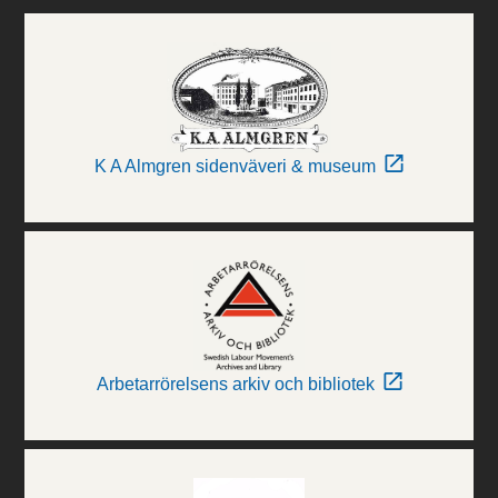
K A Almgren sidenväveri & museum
Arbetarrörelsens arkiv och bibliotek