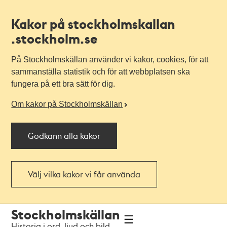
Kakor på stockholmskallan
.stockholm.se
På Stockholmskällan använder vi kakor, cookies, för att
sammanställa statistik och för att webbplatsen ska
fungera på ett bra sätt för dig.
Om kakor på Stockholmskällan
Godkänn alla kakor
Välj vilka kakor vi får använda
Till
Till
Stockholmskällan
navigationen
huvudinnehållet
Historia i ord, ljud och bild