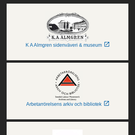
K A Almgren sidenväveri & museum
Arbetarrörelsens arkiv och bibliotek