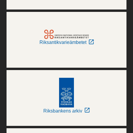
Riksantikvarieämbetet
Riksbankens arkiv