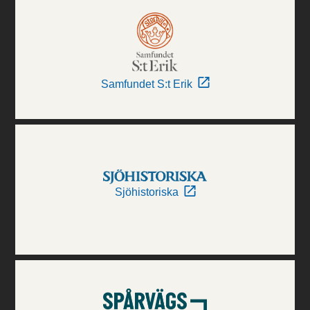
Samfundet S:t Erik
Sjöhistoriska