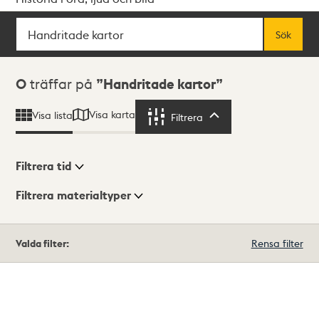
Sök
Fritextsök
Sök
Sökresultat
0
träffar på
Handritade kartor
Visa karta
Visa lista
Filtrera
Filtrera
Filtrera tid
Filtrera materialtyper
Visningsläge
Totalt
Valda filter:
Rensa filter
0
träffar
Lista
Karta