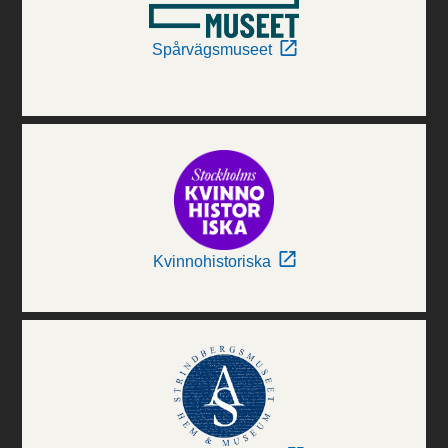
Spårvägsmuseet
Kvinnohistoriska