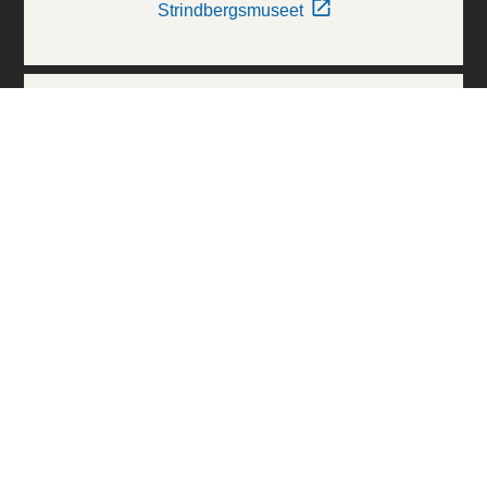
Strindbergsmuseet
Thielska Galleriet
Världskulturmuseerna