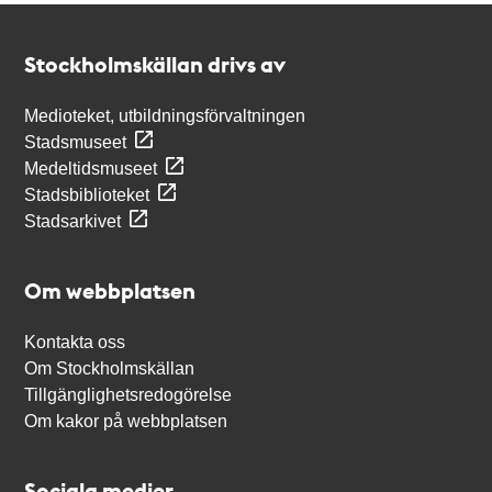
Kontakt
Stockholmskällan
Stockholmskällan drivs av
Medioteket, utbildningsförvaltningen
Stadsmuseet
Medeltidsmuseet
Stadsbiblioteket
Stadsarkivet
Om webbplatsen
Kontakta oss
Om Stockholmskällan
Tillgänglighetsredogörelse
Om kakor på webbplatsen
Sociala medier