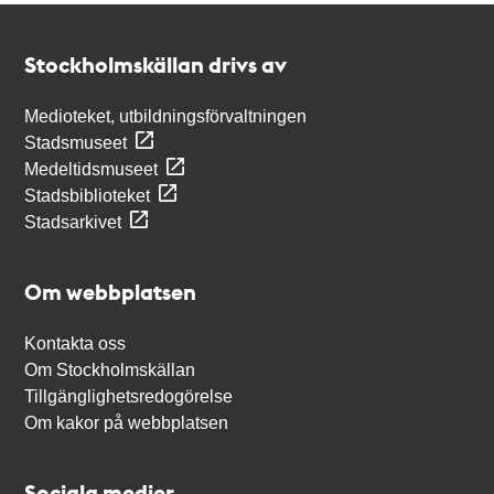
Kontakt
Stockholmskällan
Stockholmskällan drivs av
Medioteket, utbildningsförvaltningen
Stadsmuseet
Medeltidsmuseet
Stadsbiblioteket
Stadsarkivet
Om webbplatsen
Kontakta oss
Om Stockholmskällan
Tillgänglighetsredogörelse
Om kakor på webbplatsen
Sociala medier