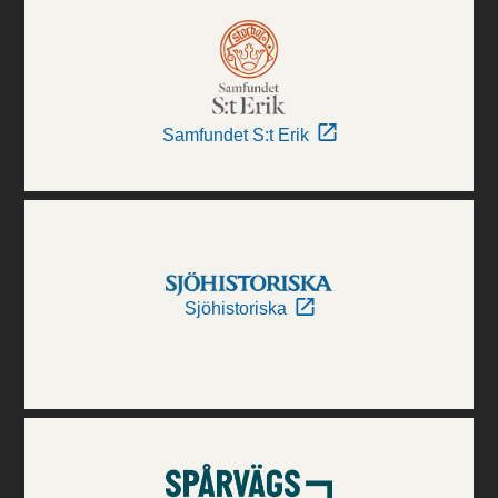
Samfundet S:t Erik
Sjöhistoriska