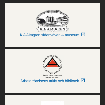
K A Almgren sidenväveri & museum
Arbetarrörelsens arkiv och bibliotek