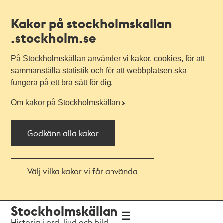
Kakor på stockholmskallan
.stockholm.se
På Stockholmskällan använder vi kakor, cookies, för att
sammanställa statistik och för att webbplatsen ska
fungera på ett bra sätt för dig.
Om kakor på Stockholmskällan
Godkänn alla kakor
Välj vilka kakor vi får använda
Till
Till
Stockholmskällan
navigationen
huvudinnehållet
Historia i ord, ljud och bild