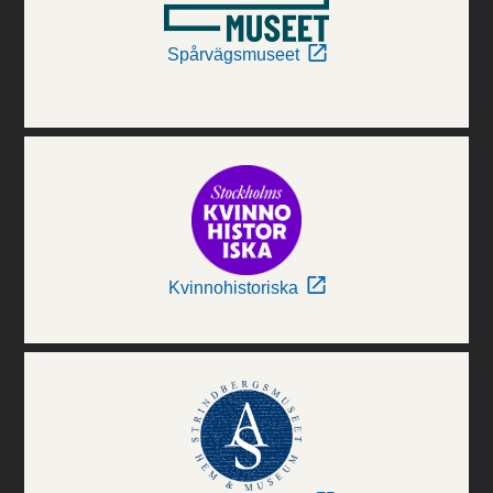
Spårvägsmuseet
Kvinnohistoriska