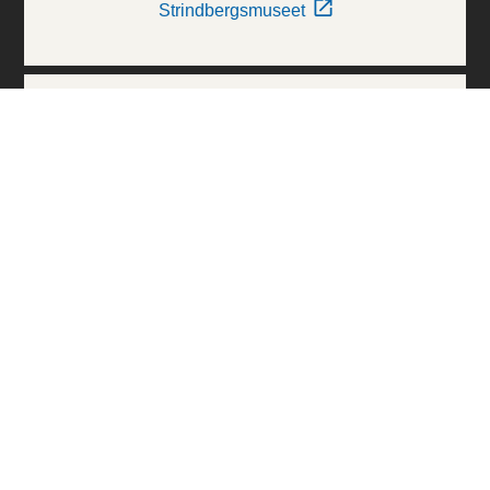
Strindbergsmuseet
Thielska Galleriet
Världskulturmuseerna