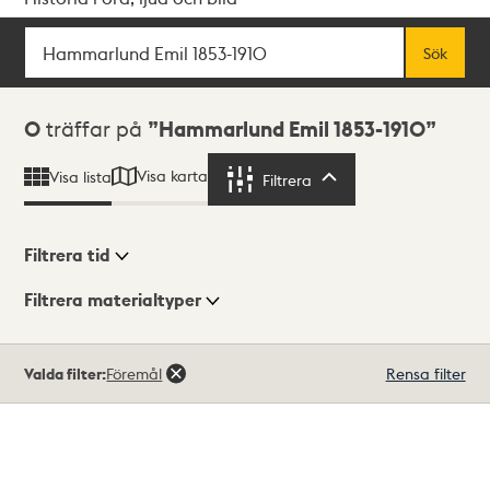
Sök
Fritextsök
Sök
Sökresultat
0
träffar på
Hammarlund Emil 1853-1910
Visa karta
Visa lista
Filtrera
Filtrera
Filtrera tid
Filtrera materialtyper
Visningsläge
Totalt
Valda filter:
Föremål
Rensa filter
0
träffar
Lista
Karta