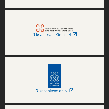
Riksantikvarieämbetet
Riksbankens arkiv