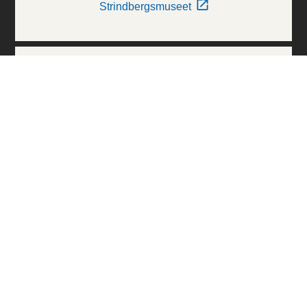
Strindbergsmuseet
Thielska Galleriet
Världskulturmuseerna