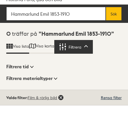
Sök
Fritextsök
Sök
Sökresultat
0
träffar på
Hammarlund Emil 1853-1910
Visa karta
Visa lista
Filtrera
Filtrera
Filtrera tid
Filtrera materialtyper
Visningsläge
Totalt
Valda filter:
Film & rörlig bild
Rensa filter
0
träffar
Lista
Karta