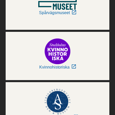
Spårvägsmuseet
Kvinnohistoriska