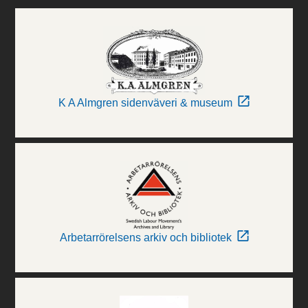
K A Almgren sidenväveri & museum
Arbetarrörelsens arkiv och bibliotek