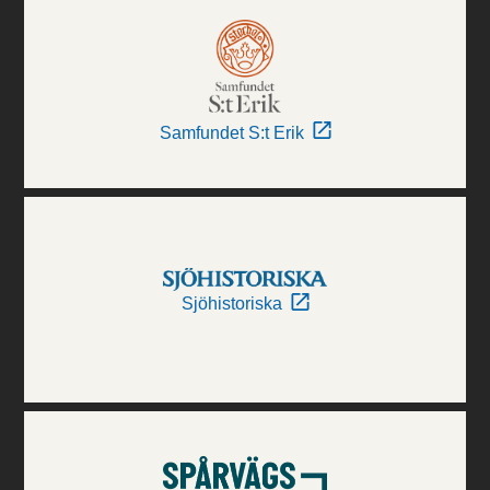
Samfundet S:t Erik
Sjöhistoriska