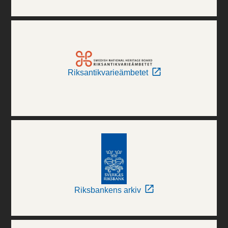
Riksantikvarieämbetet
Riksbankens arkiv