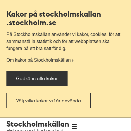
Kakor på stockholmskallan
.stockholm.se
På Stockholmskällan använder vi kakor, cookies, för att
sammanställa statistik och för att webbplatsen ska
fungera på ett bra sätt för dig.
Om kakor på Stockholmskällan
Godkänn alla kakor
Välj vilka kakor vi får använda
Till
Till
Stockholmskällan
navigationen
huvudinnehållet
Historia i ord, ljud och bild