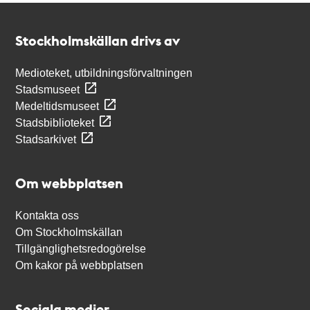
Kontakt
Stockholmskällan
Stockholmskällan drivs av
Medioteket, utbildningsförvaltningen
Stadsmuseet
Medeltidsmuseet
Stadsbiblioteket
Stadsarkivet
Om webbplatsen
Kontakta oss
Om Stockholmskällan
Tillgänglighetsredogörelse
Om kakor på webbplatsen
Sociala medier