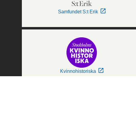
Samfundet S:t Erik
Kvinnohistoriska
Världskulturmuseerna