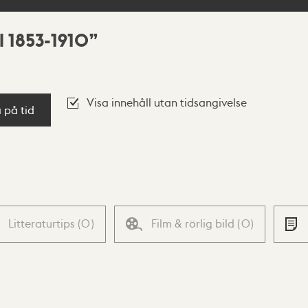
 1853-1910
Visa innehåll utan tidsangivelse
a på tid
Litteraturtips
(
0
)
Film & rörlig bild
(
0
)