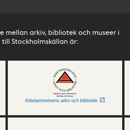
 mellan arkiv, bibliotek och museer i
till Stockholmskällan är:
Arbetarrörelsens arkiv och bibliotek