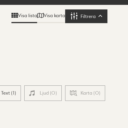
Visa karta
Visa lista
Filtrera
Filtrera
Text
(
1
)
Ljud
(
0
)
Karta
(
0
)