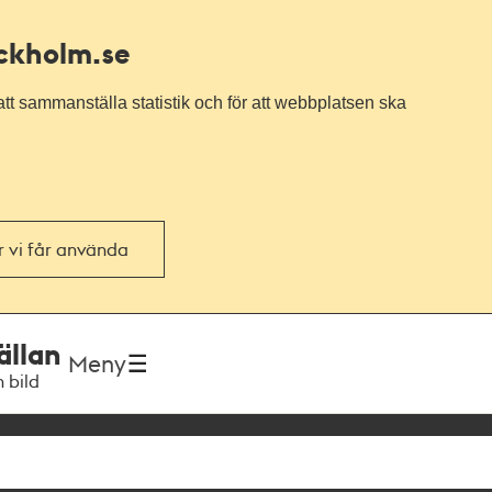
ockholm.se
tt sammanställa statistik och för att webbplatsen ska
or vi får använda
ällan
Meny
h bild