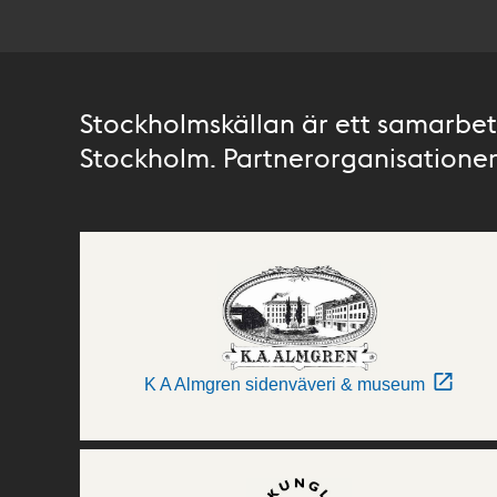
Stockholmskällan är ett samarbete
Stockholm. Partnerorganisationer 
K A Almgren sidenväveri & museum