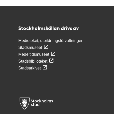
Kontakt
Stockholmskällan
Stockholmskällan drivs av
Medioteket, utbildningsförvaltningen
Stadsmuseet
Medeltidsmuseet
Stadsbiblioteket
Stadsarkivet