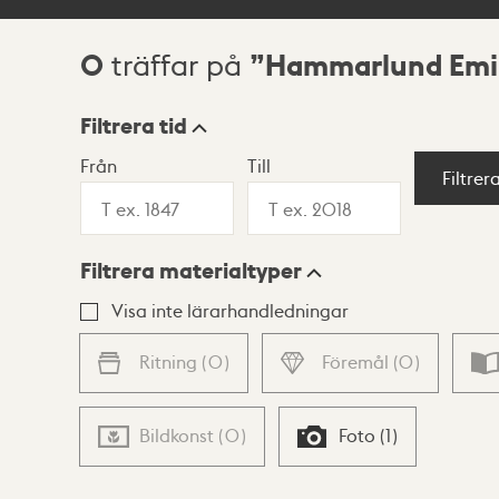
0
Hammarlund Emil
träffar på
Sökresultat
Filtrera tid
Från
Till
Visningsläge
Filtrer
Filtrera materialtyper
Lista
Karta
Visa inte lärarhandledningar
Ritning
(
0
)
Föremål
(
0
)
Bildkonst
(
0
)
Foto
(
1
)