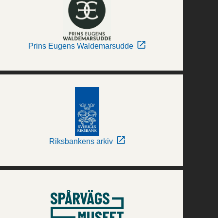
Prins Eugens Waldemarsudde
Riksbankens arkiv