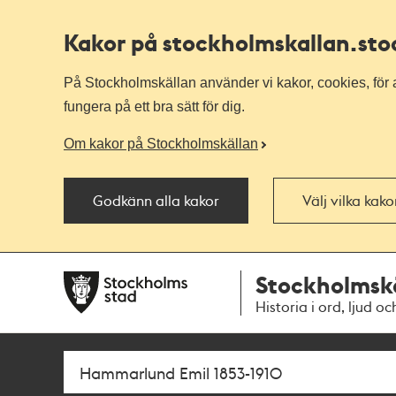
Kakor på stockholmskallan
.st
På Stockholmskällan använder vi kakor, cookies, för a
fungera på ett bra sätt för dig.
Om kakor på Stockholmskällan
Godkänn alla kakor
Välj vilka kak
Till
Till
Stockholmsk
navigationen
huvudinnehållet
Historia i ord, ljud oc
Sök
Fritextsök