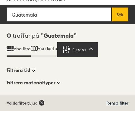
Sök
Fritextsök
Sök
Sökresultat
0
träffar på
Guatemala
Visa karta
Visa lista
Filtrera
Filtrera
Filtrera tid
Filtrera materialtyper
Visningsläge
Totalt
Valda filter:
Ljud
Rensa filter
0
träffar
Lista
Karta