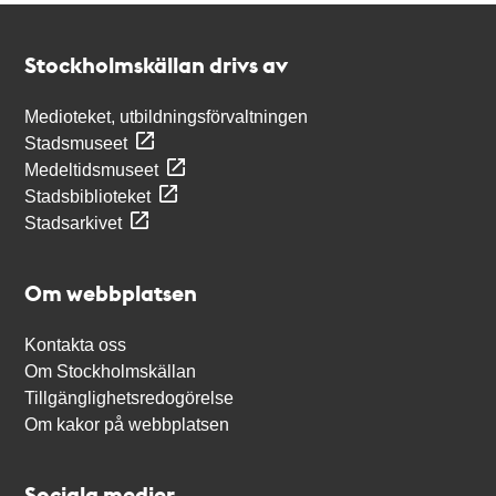
Kontakt
Stockholmskällan
Stockholmskällan drivs av
Medioteket, utbildningsförvaltningen
Stadsmuseet
Medeltidsmuseet
Stadsbiblioteket
Stadsarkivet
Om webbplatsen
Kontakta oss
Om Stockholmskällan
Tillgänglighetsredogörelse
Om kakor på webbplatsen
Sociala medier