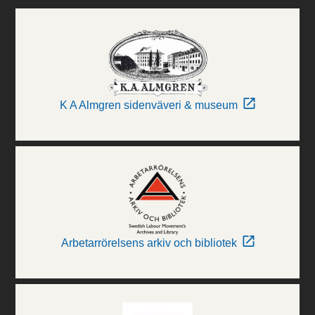
K A Almgren sidenväveri & museum
Arbetarrörelsens arkiv och bibliotek