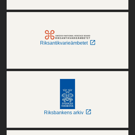
Riksantikvarieämbetet
Riksbankens arkiv