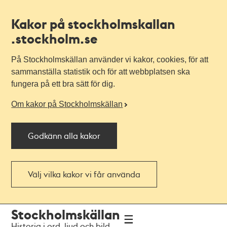
Kakor på stockholmskallan
.stockholm.se
På Stockholmskällan använder vi kakor, cookies, för att
sammanställa statistik och för att webbplatsen ska
fungera på ett bra sätt för dig.
Om kakor på Stockholmskällan
Godkänn alla kakor
Välj vilka kakor vi får använda
Till
Till
Stockholmskällan
navigationen
huvudinnehållet
Historia i ord, ljud och bild