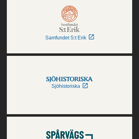
Samfundet S:t Erik
Sjöhistoriska