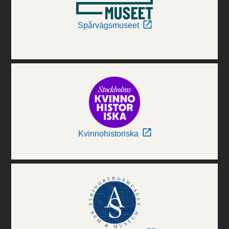
Spårvägsmuseet
Kvinnohistoriska