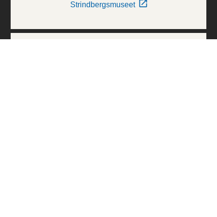
Strindbergsmuseet
Thielska Galleriet
Världskulturmuseerna