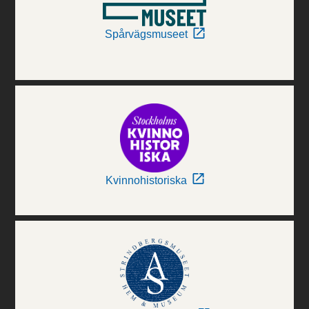
Spårvägsmuseet
Kvinnohistoriska