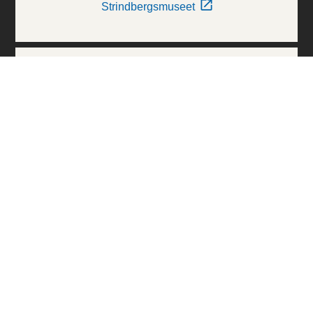
Strindbergsmuseet
Thielska Galleriet
Världskulturmuseerna