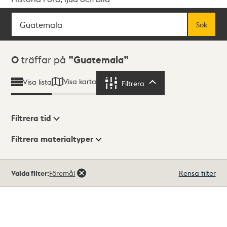
Sök
Fritextsök
Sök
Sökresultat
0
träffar på
Guatemala
Visa karta
Visa lista
Filtrera
Filtrera
Filtrera tid
Filtrera materialtyper
Visningsläge
Totalt
Valda filter:
Föremål
Rensa filter
0
träffar
Lista
Karta