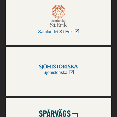
Samfundet S:t Erik
Sjöhistoriska