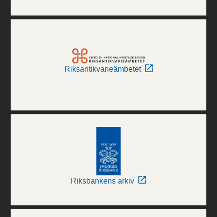
Riksantikvarieämbetet
Riksbankens arkiv