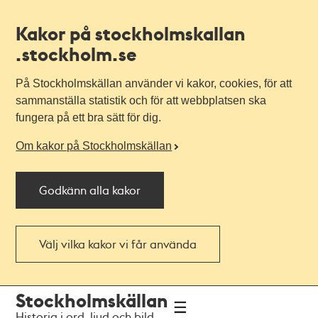
Kakor på stockholmskallan
.stockholm.se
På Stockholmskällan använder vi kakor, cookies, för att
sammanställa statistik och för att webbplatsen ska
fungera på ett bra sätt för dig.
Om kakor på Stockholmskällan
Godkänn alla kakor
Välj vilka kakor vi får använda
Till
Till
Stockholmskällan
navigationen
huvudinnehållet
Historia i ord, ljud och bild