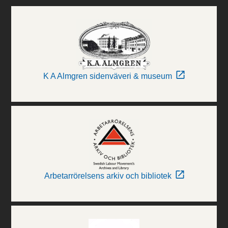
K A Almgren sidenväveri & museum
Arbetarrörelsens arkiv och bibliotek