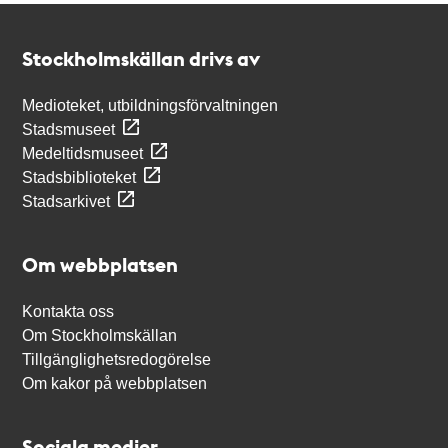
Kontakt
Stockholmskällan
Stockholmskällan drivs av
Medioteket, utbildningsförvaltningen
Stadsmuseet
Medeltidsmuseet
Stadsbiblioteket
Stadsarkivet
Om webbplatsen
Kontakta oss
Om Stockholmskällan
Tillgänglighetsredogörelse
Om kakor på webbplatsen
Sociala medier