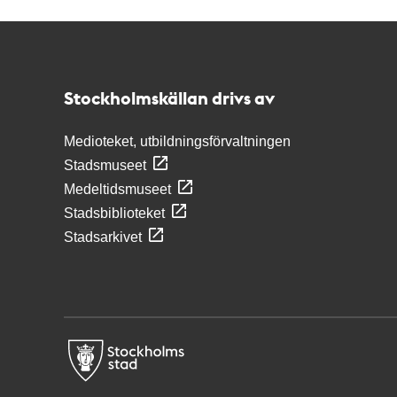
Kontakt
Stockholmskällan
Stockholmskällan drivs av
Medioteket, utbildningsförvaltningen
Stadsmuseet
Medeltidsmuseet
Stadsbiblioteket
Stadsarkivet