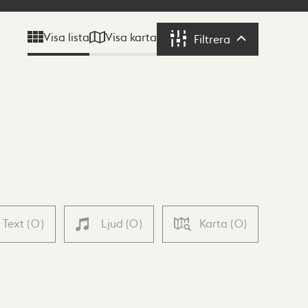
Visa karta
Visa lista
Filtrera
Filtrera
Text
(
0
)
Ljud
(
0
)
Karta
(
0
)