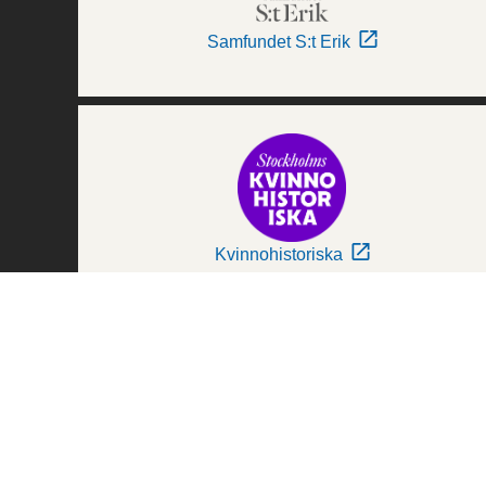
Samfundet S:t Erik
Kvinnohistoriska
Världskulturmuseerna