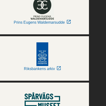
Prins Eugens Waldemarsudde
Riksbankens arkiv