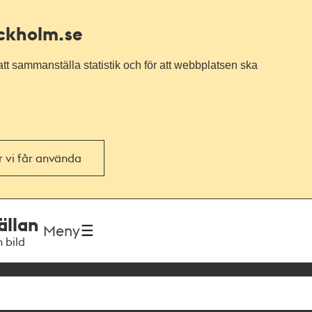
ockholm.se
tt sammanställa statistik och för att webbplatsen ska
or vi får använda
ällan
Meny
h bild