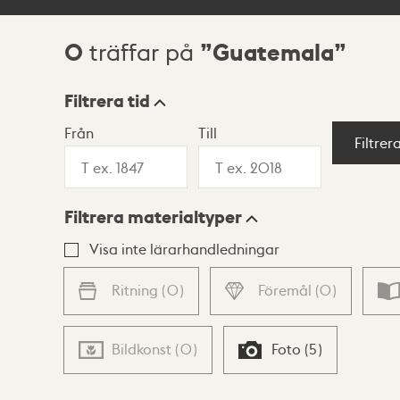
0
Guatemala
träffar på
Sökresultat
Filtrera tid
Från
Till
Visningsläge
Filtrer
Filtrera materialtyper
Lista
Karta
Visa inte lärarhandledningar
Ritning
(
0
)
Föremål
(
0
)
Bildkonst
(
0
)
Foto
(
5
)