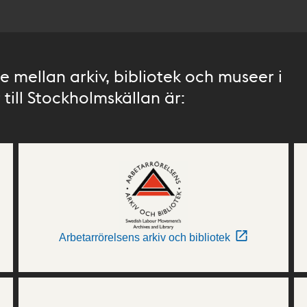
 mellan arkiv, bibliotek och museer i
till Stockholmskällan är:
Arbetarrörelsens arkiv och bibliotek