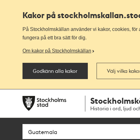
Kakor på stockholmskallan
.st
På Stockholmskällan använder vi kakor, cookies, för a
fungera på ett bra sätt för dig.
Om kakor på Stockholmskällan
Godkänn alla kakor
Välj vilka kak
Till
Till
Stockholmsk
navigationen
huvudinnehållet
Historia i ord, ljud oc
Sök
Fritextsök