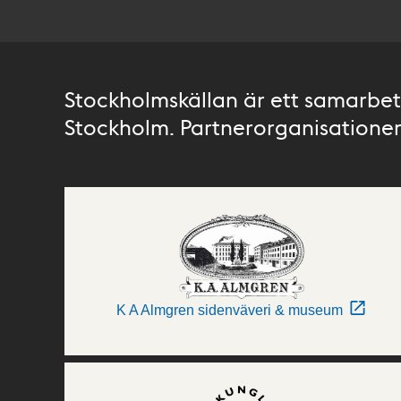
Stockholmskällan är ett samarbete
Stockholm. Partnerorganisationer 
K A Almgren sidenväveri & museum