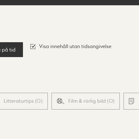
Visa innehåll utan tidsangivelse
a på tid
Litteraturtips
(
0
)
Film & rörlig bild
(
0
)