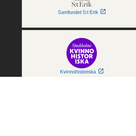
Samfundet S:t Erik
Kvinnohistoriska
Världskulturmuseerna