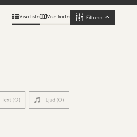
Visa karta
Visa lista
Filtrera
Filtrera
Text
(
0
)
Ljud
(
0
)