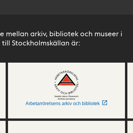
 mellan arkiv, bibliotek och museer i
till Stockholmskällan är:
Arbetarrörelsens arkiv och bibliotek