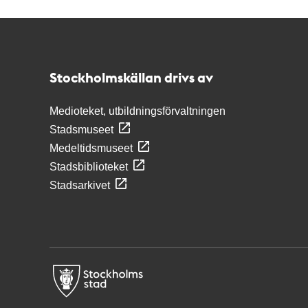
Kontakt
Stockholmskällan
Stockholmskällan drivs av
Medioteket, utbildningsförvaltningen
Stadsmuseet
Medeltidsmuseet
Stadsbiblioteket
Stadsarkivet