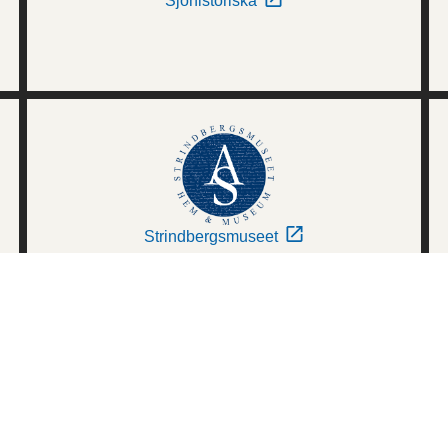
Sjöhistoriska
Strindbergsmuseet