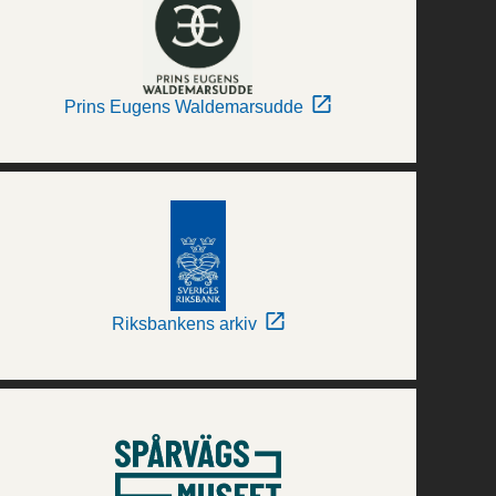
Prins Eugens Waldemarsudde
Riksbankens arkiv