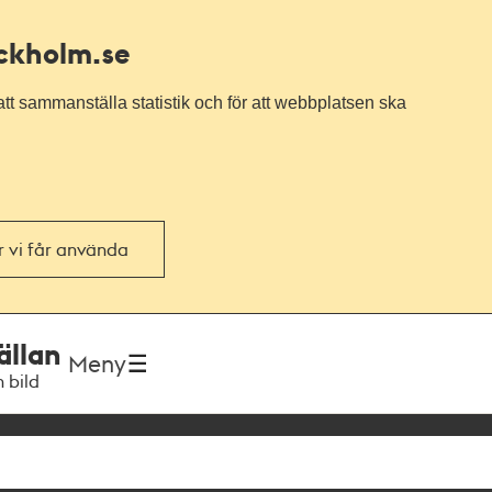
ockholm.se
tt sammanställa statistik och för att webbplatsen ska
or vi får använda
ällan
Meny
h bild