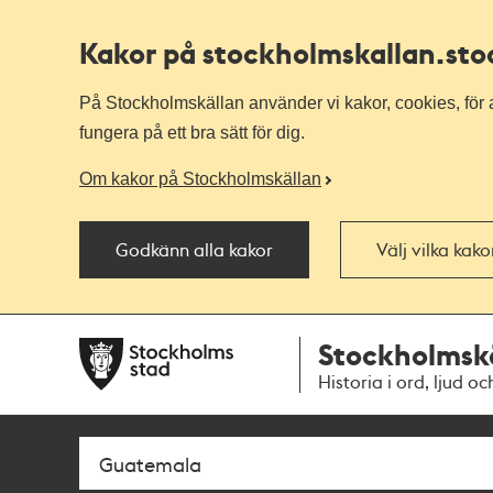
Kakor på stockholmskallan
.st
På Stockholmskällan använder vi kakor, cookies, för a
fungera på ett bra sätt för dig.
Om kakor på Stockholmskällan
Godkänn alla kakor
Välj vilka kak
Till
Till
Stockholmsk
navigationen
huvudinnehållet
Historia i ord, ljud oc
Sök
Fritextsök