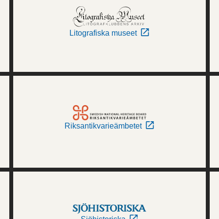
Litografiska museet
Riksantikvarieämbetet