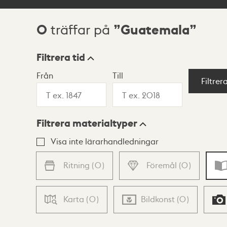
0
Guatemala
träffar på
Sökresultat
Filtrera tid
Från
Till
Visningsläge
Filtrer
Filtrera materialtyper
Lista
Karta
Visa inte lärarhandledningar
Ritning
(
0
)
Föremål
(
0
)
Karta
(
0
)
Bildkonst
(
0
)