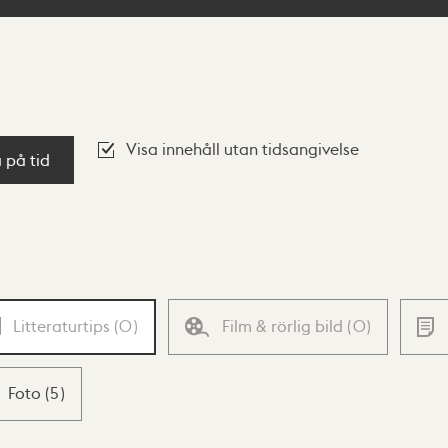
Visa innehåll utan tidsangivelse
a på tid
Litteraturtips
(
0
)
Film & rörlig bild
(
0
)
Foto
(
5
)