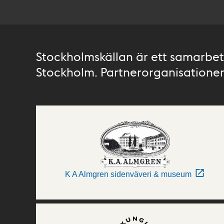
Stockholmskällan är ett samarbete
Stockholm. Partnerorganisationer 
K A Almgren sidenväveri & museum