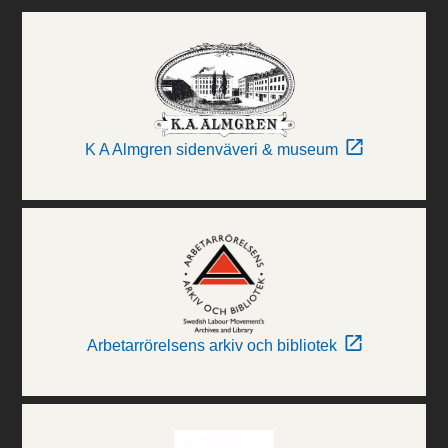
K A Almgren sidenväveri & museum
Arbetarrörelsens arkiv och bibliotek