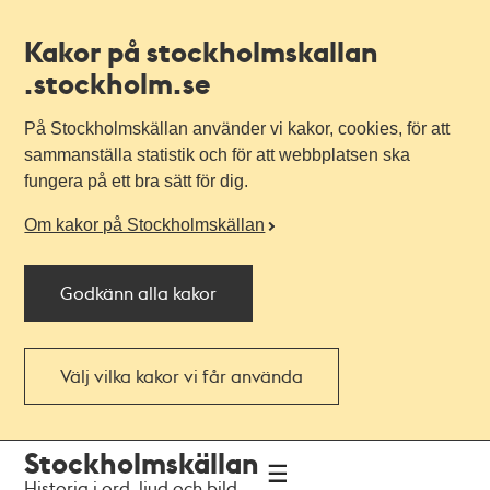
Kakor på stockholmskallan
.stockholm.se
På Stockholmskällan använder vi kakor, cookies, för att
sammanställa statistik och för att webbplatsen ska
fungera på ett bra sätt för dig.
Om kakor på Stockholmskällan
Godkänn alla kakor
Välj vilka kakor vi får använda
Till
Till
Stockholmskällan
navigationen
huvudinnehållet
Historia i ord, ljud och bild