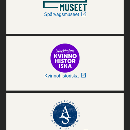
Spårvägsmuseet
Kvinnohistoriska