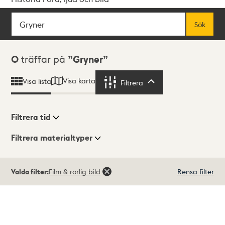
Sök
Fritextsök
Sök
Sökresultat
0
träffar på
Gryner
Visa karta
Visa lista
Filtrera
Filtrera
Filtrera tid
Filtrera materialtyper
Visningsläge
Totalt
Valda filter:
Film & rörlig bild
Rensa filter
0
träffar
Lista
Karta