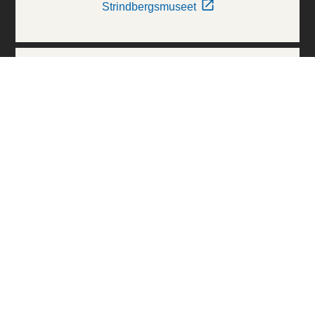
Strindbergsmuseet
Thielska Galleriet
Världskulturmuseerna