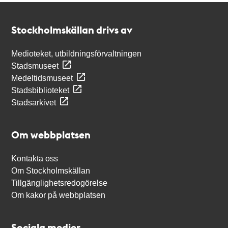
Kontakt
Stockholmskällan
Stockholmskällan drivs av
Medioteket, utbildningsförvaltningen
Stadsmuseet
Medeltidsmuseet
Stadsbiblioteket
Stadsarkivet
Om webbplatsen
Kontakta oss
Om Stockholmskällan
Tillgänglighetsredogörelse
Om kakor på webbplatsen
Sociala medier