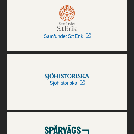
Samfundet S:t Erik
Sjöhistoriska