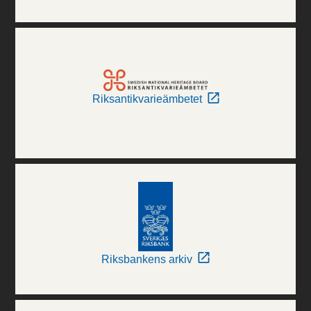
Riksantikvarieämbetet
Riksbankens arkiv